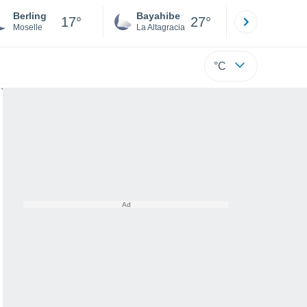
Berling
Bayahibe
Punta Ca
17°
27°
Moselle
La Altagracia
La Altagraci
°C