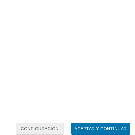
Calendario lunar
Lun
Mar
Mié
Jue
Vie
Sáb
Dom
8
9
10
11
12
13
14
15
16
17
18
19
20
21
CONFIGURACIÓN
ACEPTAR Y CONTINUAR