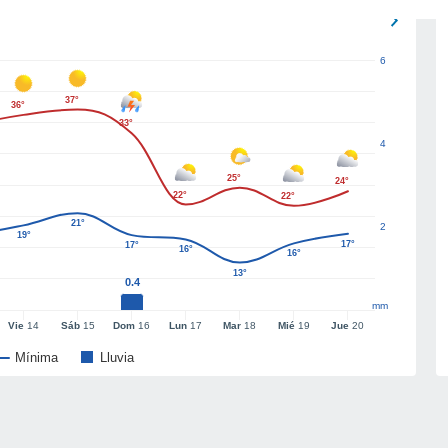
6
37°
36°
33°
4
25°
24°
22°
22°
21°
2
19°
17°
17°
16°
16°
13°
0.4
mm
Vie
14
Sáb
15
Dom
16
Lun
17
Mar
18
Mié
19
Jue
20
Mínima
Lluvia