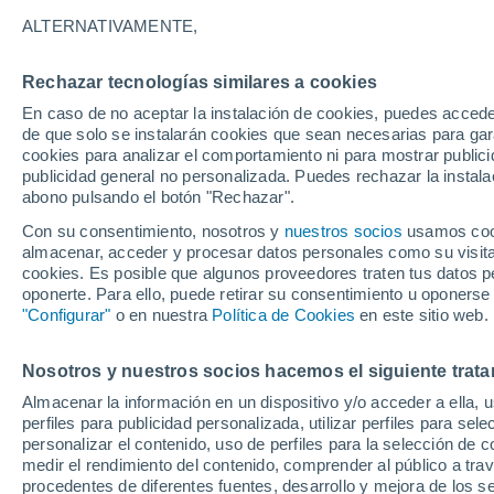
17°
ALTERNATIVAMENTE,
Rechazar tecnologías similares a cookies
Menguant
En caso de no aceptar la instalación de cookies, puedes accede
Iluminada
Sensación de 17°
de que solo se instalarán cookies que sean necesarias para garan
cookies para analizar el comportamiento ni para mostrar publici
publicidad general no personalizada. Puedes rechazar la instala
abono pulsando el botón "Rechazar".
Tiempo 1 - 7 días
Mapa de temperatura
Satélites
Con su consentimiento, nosotros y
nuestros socios
usamos cooki
almacenar, acceder y procesar datos personales como su visita e
cookies. Es posible que algunos proveedores traten tus datos pe
oponerte. Para ello, puede retirar su consentimiento u oponerse
Mañana
Lunes
Hoy
"Configurar"
o en nuestra
Política de Cookies
en este sitio web.
9 Ago
10 Ago
8 Ago
Nosotros y nuestros socios hacemos el siguiente trata
Almacenar la información en un dispositivo y/o acceder a ella, 
perfiles para publicidad personalizada, utilizar perfiles para sele
personalizar el contenido, uso de perfiles para la selección de c
33°
/
17°
33°
/
21°
31°
/
13°
medir el rendimiento del contenido, comprender al público a tra
procedentes de diferentes fuentes, desarrollo y mejora de los se