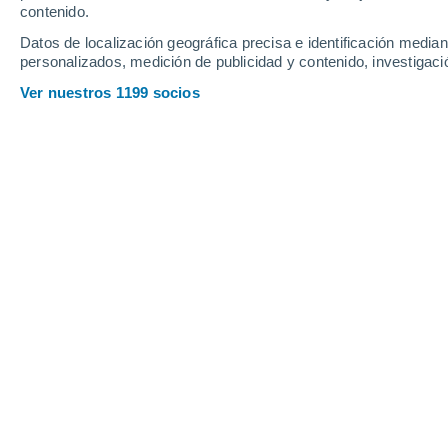
contenido.
30
-
65
km/h
19
-
41
km/h
15
11
-
27
km/h
Datos de localización geográfica precisa e identificación mediant
personalizados, medición de publicidad y contenido, investigació
Tiempo en Berling hoy
, 8 de agosto
Ver nuestros 1199 socios
Cielo despejado
17°
02:00
Sensación T.
17°
Cielo despejado
16°
03:00
Sensación T.
16°
Cielo despejado
14°
05:00
Sensación T.
14°
Nubes y claros
17°
08:00
Sensación T.
17°
Soleado
24°
11:00
Sensación T.
25°