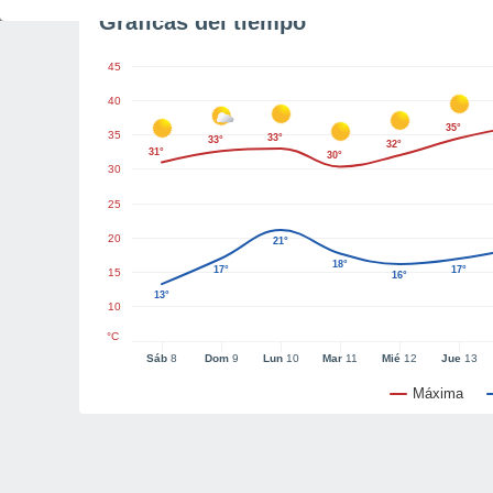
Gráficas del tiempo
45
40
35°
35
33°
33°
32°
31°
30°
30
25
20
21°
18°
17°
17°
15
16°
13°
10
°C
Sáb
8
Dom
9
Lun
10
Mar
11
Mié
12
Jue
13
Máxima