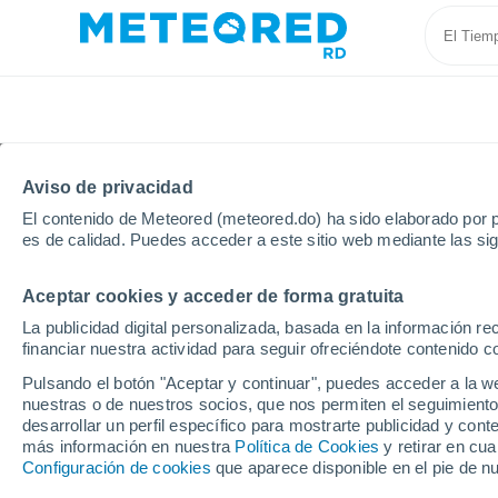
Aviso de privacidad
El contenido de Meteored (meteored.do) ha sido elaborado por p
es de calidad. Puedes acceder a este sitio web mediante las si
Aceptar cookies y acceder de forma gratuita
Inicio
Francia
Gran Este
Mosela
Berling
La publicidad digital personalizada, basada en la información r
financiar nuestra actividad para seguir ofreciéndote contenido c
Tiempo en Berling
Pulsando el botón "Aceptar y continuar", puedes acceder a la w
nuestras o de nuestros socios, que nos permiten el seguimiento
01:58
Sábado
desarrollar un perfil específico para mostrarte publicidad y co
más información en nuestra
Política de Cookies
y retirar en cu
Configuración de cookies
que aparece disponible en el pie de n
Cielo despejado