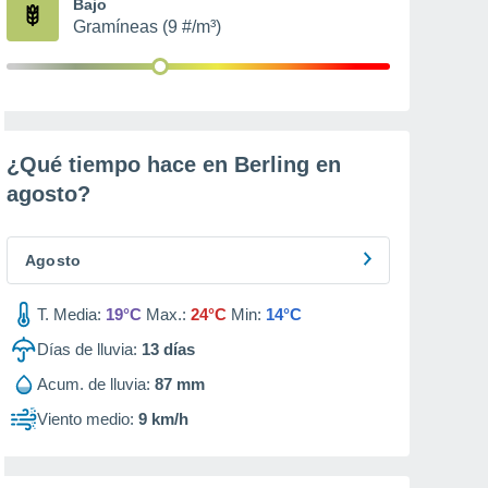
Bajo
Gramíneas (9 #/m³)
¿Qué tiempo hace en Berling en
agosto
?
Agosto
T. Media:
19°C
Max.:
24°C
Min:
14°C
Días de lluvia:
13
días
Acum. de lluvia:
87 mm
Viento medio:
9 km/h