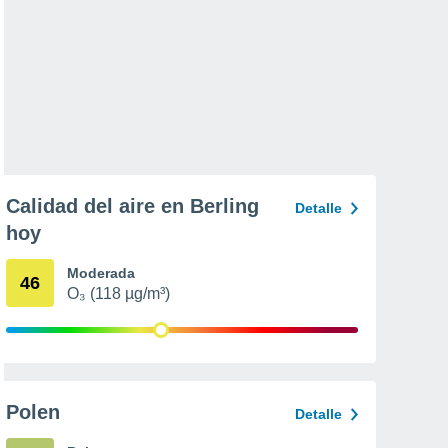
Calidad del aire en Berling
Detalle
hoy
Moderada
46
O₃ (118 µg/m³)
Polen
Detalle