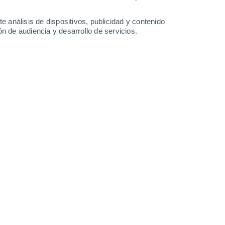
-
31
km/h
15
-
36
km/h
11
-
29
km/h
8
-
23
km/h
e análisis de dispositivos, publicidad y contenido
n de audiencia y desarrollo de servicios.
Noreste
0 Bajo
9
-
17 km/h
FPS:
no
Noreste
0 Bajo
8
-
16 km/h
FPS:
no
Este
0 Bajo
6
-
12 km/h
FPS:
no
Este
0 Bajo
8
-
16 km/h
FPS:
no
Este
4 Medio
11
-
27 km/h
FPS:
6-10