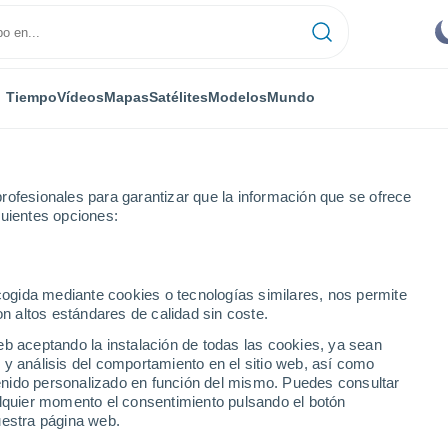
Tiempo
Vídeos
Mapas
Satélites
Modelos
Mundo
rofesionales para garantizar que la información que se ofrece
guientes opciones:
ecogida mediante cookies o tecnologías similares, nos permite
on altos estándares de calidad sin coste.
eb aceptando la instalación de todas las cookies, ya sean
 y análisis del comportamiento en el sitio web, así como
...
ntenido personalizado en función del mismo. Puedes consultar
alquier momento el consentimiento pulsando el botón
Por hora
uestra página web.
Cielos despejados en las
próximas horas