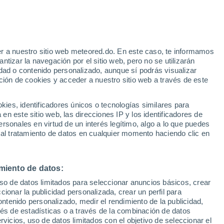
e
r a nuestro sitio web meteored.do. En este caso, te informamos
:
24%
tizar la navegación por el sitio web, pero no se utilizarán
dad o contenido personalizado, aunque sí podrás visualizar
ción de cookies y acceder a nuestro sitio web a través de este
Modelos
es, identificadores únicos o tecnologías similares para
n este sitio web, las direcciones IP y los identificadores de
rsonales en virtud de un interés legítimo, algo a lo que puedes
 al tratamiento de datos en cualquier momento haciendo clic en
Martes
Miércoles
Jueves
Viernes
11 Ago
12 Ago
13 Ago
14 Ago
miento de datos:
uso de datos limitados para seleccionar anuncios básicos, crear
ccionar la publicidad personalizada, crear un perfil para
ontenido personalizado, medir el rendimiento de la publicidad,
30°
/
18°
32°
/
16°
35°
/
17°
36°
/
19°
vés de estadísticas o a través de la combinación de datos
rvicios, uso de datos limitados con el objetivo de seleccionar el