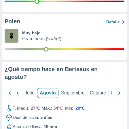
ados con el
 seleccionar
o.
calización
Polen
Detalle
precisa e
ión mediante
Muy bajo
Gramíneas (5 #/m³)
, publicidad
dos,
 publicidad
,
¿Qué tiempo hace en Berteaux en
ón de
 desarrollo
agosto
?
s.
tros 1199
yo
Junio
Julio
Agosto
Septiembre
Octubre
Noviemb
ios
T. Media:
27°C
Max.:
34°C
Min:
20°C
Días de lluvia:
5
días
Acum. de lluvia:
19 mm