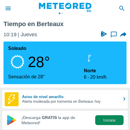
Tiempo en Berteaux
privacidad
10:19
Jueves
...
o de
o) ha sido
Soleado
or
28°
es para
ue la
 que se
Norte
e calidad.
Sensación de 28°
6
20 km/h
eder a este
ediante las
opciones:
Aviso de nivel amarillo
Alerta moderada por tormenta en Berteaux hoy
ookies y
e forma
¡Descarga
GRATIS
la app de
Instalar
d digital
Meteored!
ada, basada