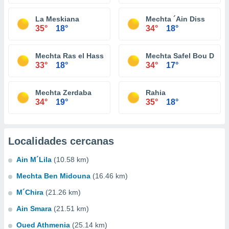
La Meskiana
Mechta ´Ain Diss
35°
18°
34°
18°
Mechta Ras el Hassi
Mechta Safel Bou Djera
33°
18°
34°
17°
Mechta Zerdaba
Rahia
34°
19°
35°
18°
Localidades cercanas
Ain M´Lila
(10.58 km)
Mechta Ben Midouna
(16.46 km)
M´Chira
(21.26 km)
Ain Smara
(21.51 km)
Oued Athmenia
(25.14 km)