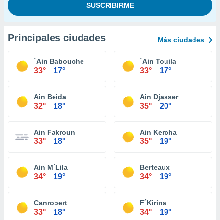
Principales ciudades
Más ciudades
´Ain Babouche
´Ain Touila
33°
17°
33°
17°
Ain Beida
Ain Djasser
32°
18°
35°
20°
Ain Fakroun
Ain Kercha
33°
18°
35°
19°
Ain M´Lila
Berteaux
34°
19°
34°
19°
Canrobert
F´Kirina
33°
18°
34°
19°