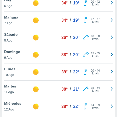
ublicidad y
20
-
42
34°
/
19°
km/h
6 Ago
do en
 mismo.
Mañana
17
-
37
34°
/
19°
sultar más
km/h
7 Ago
 en nuestra
 Cookies
y
Sábado
18
-
38
ualquier
36°
/
20°
km/h
8 Ago
ento
 botón
Domingo
15
-
35
38°
/
20°
ación de
km/h
9 Ago
kies
 disponible
Lunes
20
-
44
e nuestra
39°
/
22°
km/h
10 Ago
.
Martes
IVAMENTE,
15
-
34
38°
/
21°
km/h
11 Ago
as
Miércoles
14
-
39
38°
/
22°
 a cookies
km/h
12 Ago
 no aceptar