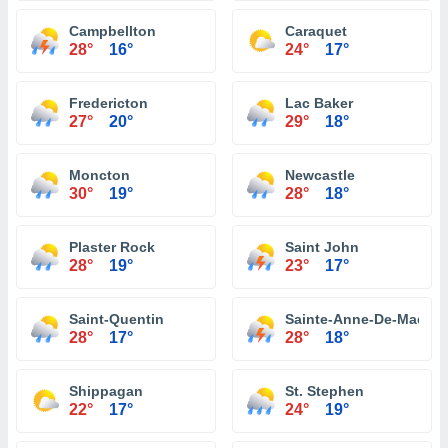
Campbellton
Caraquet
28°
16°
24°
17°
Fredericton
Lac Baker
27°
20°
29°
18°
Moncton
Newcastle
30°
19°
28°
18°
Plaster Rock
Saint John
28°
19°
23°
17°
Saint-Quentin
Sainte-Anne-De-Madaw
28°
17°
28°
18°
Shippagan
St. Stephen
22°
17°
24°
19°