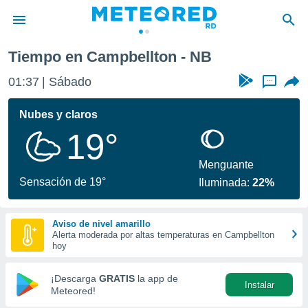
Tiempo en Campbellton - NB
privacidad
01:37
Sábado
...
o de
o) ha sido
Nubes y claros
or
19°
es para
ue la
 que se
Menguante
e calidad.
Sensación de 19°
Iluminada:
22%
eder a este
ediante las
opciones:
Aviso de nivel amarillo
Alerta moderada por altas temperaturas en Campbellton
ookies y
hoy
e forma
¡Descarga
GRATIS
la app de
Instalar
d digital
Meteored!
ada, basada