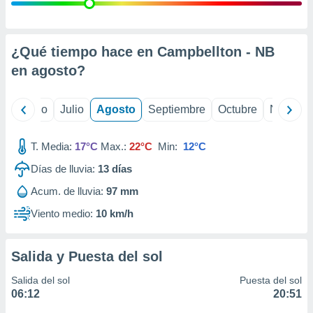
ados con el
 seleccionar
o.
calización
¿Qué tiempo hace en Campbellton - NB
precisa e
en
agosto
?
ión mediante
, publicidad
yo
Junio
Julio
Agosto
Septiembre
Octubre
Noviemb
dos,
 publicidad
T. Media:
17°C
Max.:
22°C
Min:
12°C
,
Días de lluvia:
13
días
ón de
 desarrollo
Acum. de lluvia:
97 mm
s.
Viento medio:
10 km/h
tros 1199
ios
Salida y Puesta del sol
Salida del sol
Puesta del sol
06:12
20:51