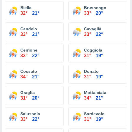
Biella
Brusnengo
32°
21°
33°
20°
Candelo
Cavaglià
33°
21°
33°
22°
Cerrione
Coggiola
33°
22°
31°
19°
Cossato
Donato
34°
21°
31°
19°
Graglia
Mottalciata
31°
20°
34°
21°
Salussola
Sordevolo
33°
22°
31°
19°