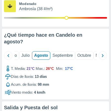
ados con el
Moderado
 seleccionar
Ambrosía (38 #/m³)
o.
calización
precisa e
ión mediante
¿Qué tiempo hace en Candelo en
, publicidad
agosto
?
dos,
 publicidad
,
yo
Junio
Julio
Agosto
Septiembre
Octubre
Noviemb
ón de
 desarrollo
T. Media:
21°C
Max.:
26°C
Min:
17°C
s.
Días de lluvia:
13
días
tros 1199
ios
Acum. de lluvia:
98 mm
Viento medio:
4 km/h
Salida y Puesta del sol