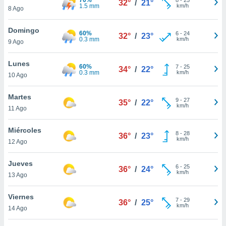
32°
/
21°
ublicidad y
1.5 mm
km/h
8 Ago
do en
Domingo
 mismo.
60%
6
-
24
32°
/
23°
0.3 mm
km/h
sultar más
9 Ago
 en nuestra
 Cookies
y
Lunes
60%
7
-
25
34°
/
22°
ualquier
0.3 mm
km/h
10 Ago
ento
Martes
 botón
9
-
27
35°
/
22°
km/h
11 Ago
ación de
kies
 disponible
Miércoles
8
-
28
36°
/
23°
e nuestra
km/h
12 Ago
.
Jueves
IVAMENTE,
6
-
25
36°
/
24°
km/h
13 Ago
as
Viernes
7
-
29
36°
/
25°
 a cookies
km/h
14 Ago
 no aceptar