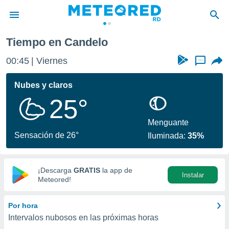
Tiempo en Candelo
privacidad
00:45
Viernes
...
o de
o) ha sido
Nubes y claros
or
25°
es para
ue la
 que se
Menguante
e calidad.
Sensación de 26°
Iluminada:
35%
eder a este
ediante las
opciones:
¡Descarga
GRATIS
la app de
Instalar
ookies y
Meteored!
e forma
Por hora
d digital
Intervalos nubosos en las próximas horas
ada, basada