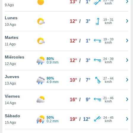
13°
/
1°
ublicidad y
km/h
9 Ago
do en
Lunes
 mismo.
19
-
31
12°
/
3°
km/h
sultar más
10 Ago
 en nuestra
 Cookies
y
Martes
19
-
33
12°
/
1°
ualquier
km/h
11 Ago
ento
Miércoles
 botón
80%
24
-
39
12°
/
3°
0.9 mm
km/h
12 Ago
ación de
kies
 disponible
Jueves
90%
27
-
44
10°
/
7°
e nuestra
4.9 mm
km/h
13 Ago
.
Viernes
IVAMENTE,
21
-
46
16°
/
9°
km/h
14 Ago
as
Sábado
50%
24
-
45
19°
/
12°
 a cookies
0.2 mm
km/h
15 Ago
 no aceptar