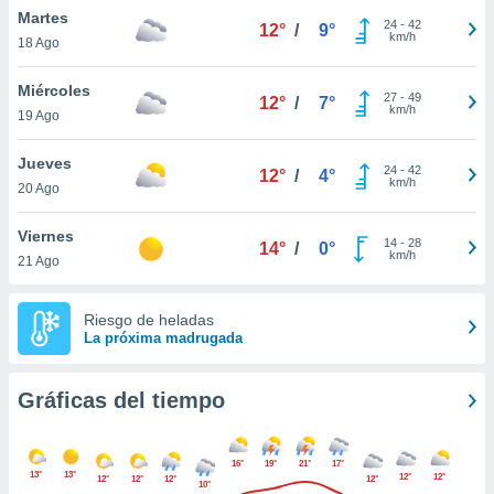
ste abono
Martes
24
-
42
12°
/
9°
 botón
km/h
18 Ago
.
Miércoles
27
-
49
12°
/
7°
km/h
nto,
19 Ago
cios
Jueves
24
-
42
12°
/
4°
kies,
km/h
20 Ago
ores únicos
as similares
Viernes
nar,
14
-
28
14°
/
0°
km/h
rocesar
21 Ago
onales como
 este sitio
Riesgo de heladas
recciones IP
La próxima madrugada
ficadores de
 posible
s
Gráficas del tiempo
 traten tus
nales en
 interés
16°
19°
21°
17°
go a lo que
13°
13°
12°
12°
12°
12°
12°
12°
10°
nerte. Para