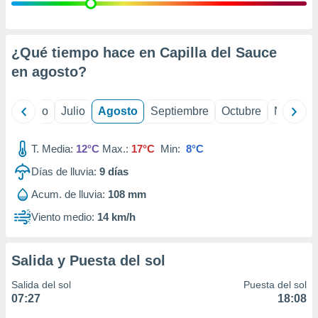
ados con el
 seleccionar
o.
calización
¿Qué tiempo hace en Capilla del Sauce
precisa e
en
agosto
?
ión mediante
, publicidad
yo
Junio
Julio
Agosto
Septiembre
Octubre
Noviemb
dos,
 publicidad
T. Media:
12°C
Max.:
17°C
Min:
8°C
,
Días de lluvia:
9
días
ón de
 desarrollo
Acum. de lluvia:
108 mm
s.
Viento medio:
14 km/h
tros 1199
ios
Salida y Puesta del sol
Salida del sol
Puesta del sol
07:27
18:08