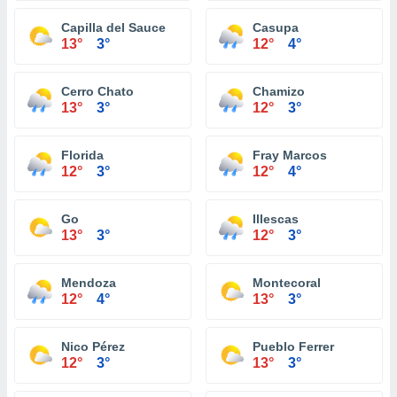
Capilla del Sauce
Casupa
13°
3°
12°
4°
Cerro Chato
Chamizo
13°
3°
12°
3°
Florida
Fray Marcos
12°
3°
12°
4°
Go
Illescas
13°
3°
12°
3°
Mendoza
Montecoral
12°
4°
13°
3°
Nico Pérez
Pueblo Ferrer
12°
3°
13°
3°