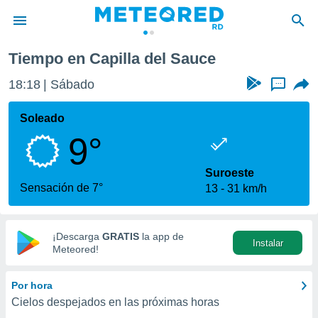
Tiempo en Capilla del Sauce
privacidad
18:19
Sábado
...
o de
o) ha sido
Soleado
or
9°
es para
ue la
 que se
Suroeste
e calidad.
Sensación de 7°
13
31 km/h
eder a este
ediante las
opciones:
¡Descarga
GRATIS
la app de
Instalar
ookies y
Meteored!
e forma
Por hora
d digital
Cielos despejados en las próximas horas
ada, basada