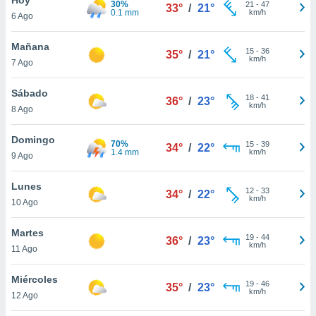
30%
ublicidad y
21
-
47
33°
/
21°
0.1 mm
km/h
6 Ago
do en
 mismo.
Mañana
15
-
36
35°
/
21°
sultar más
km/h
7 Ago
 en nuestra
 Cookies
y
Sábado
18
-
41
ualquier
36°
/
23°
km/h
8 Ago
ento
 botón
Domingo
70%
15
-
39
34°
/
22°
ación de
1.4 mm
km/h
9 Ago
kies
 disponible
Lunes
12
-
33
e nuestra
34°
/
22°
km/h
10 Ago
.
Martes
IVAMENTE,
19
-
44
36°
/
23°
km/h
11 Ago
as
Miércoles
19
-
46
35°
/
23°
 a cookies
km/h
12 Ago
 no aceptar