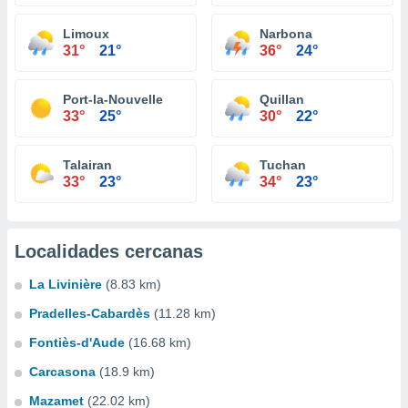
Limoux
Narbona
31°
21°
36°
24°
Port-la-Nouvelle
Quillan
33°
25°
30°
22°
Talairan
Tuchan
33°
23°
34°
23°
Localidades cercanas
La Livinière
(8.83 km)
Pradelles-Cabardès
(11.28 km)
Fontiès-d'Aude
(16.68 km)
Carcasona
(18.9 km)
Mazamet
(22.02 km)