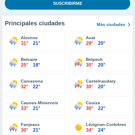
Principales ciudades
Más ciudades
Alzonne
Axat
31°
21°
29°
20°
Belcaire
Belpech
25°
18°
30°
20°
Carcasona
Castelnaudary
32°
22°
30°
20°
Caunes-Minervois
Couiza
33°
21°
30°
22°
Fanjeaux
Lézignan-Corbières
30°
21°
34°
24°