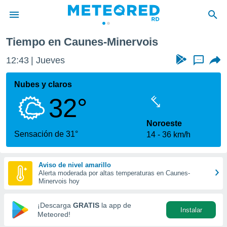
Tiempo en Caunes-Minervois
privacidad
12:43
Jueves
...
o de
o) ha sido
Nubes y claros
or
32°
es para
ue la
 que se
Noroeste
e calidad.
Sensación de 31°
14
36 km/h
eder a este
ediante las
opciones:
Aviso de nivel amarillo
Alerta moderada por altas temperaturas en Caunes-
ookies y
Minervois hoy
e forma
¡Descarga
GRATIS
la app de
Instalar
d digital
Meteored!
ada, basada