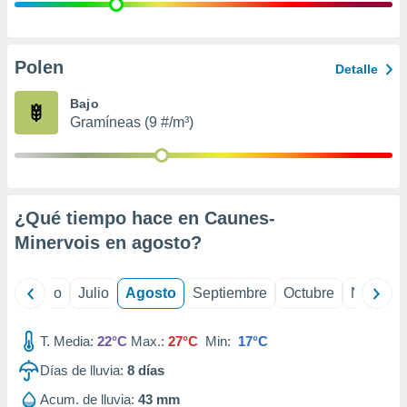
ados con el
 seleccionar
o.
calización
Polen
Detalle
precisa e
ión mediante
Bajo
Gramíneas (9 #/m³)
, publicidad
dos,
 publicidad
,
¿Qué tiempo hace en Caunes-
ón de
 desarrollo
Minervois en
agosto
?
s.
tros 1199
yo
Junio
Julio
Agosto
Septiembre
Octubre
Noviemb
ios
T. Media:
22°C
Max.:
27°C
Min:
17°C
Días de lluvia:
8
días
Acum. de lluvia:
43 mm