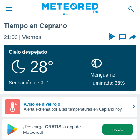
Tiempo en Ceprano
privacidad
21:03
Viernes
...
o de
o) ha sido
Cielo despejado
or
28°
es para
ue la
 que se
Menguante
e calidad.
Sensación de 31°
Iluminada:
35%
eder a este
ediante las
opciones:
Aviso de nivel rojo
Alerta extrema por altas temperaturas en Ceprano hoy
ookies y
e forma
¡Descarga
GRATIS
la app de
Instalar
d digital
Meteored!
ada, basada