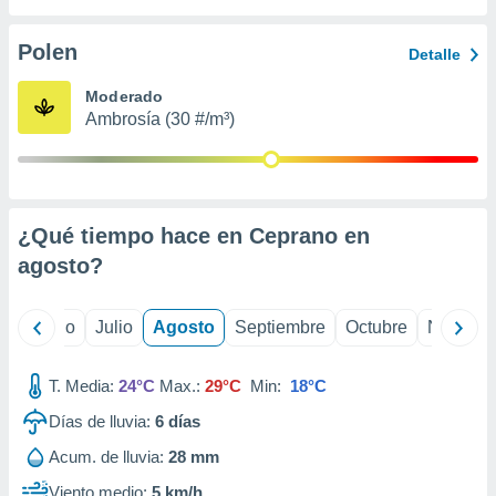
ados con el
 seleccionar
o.
Polen
Detalle
calización
Moderado
precisa e
Ambrosía (30 #/m³)
ión mediante
, publicidad
dos,
 publicidad
¿Qué tiempo hace en Ceprano en
,
agosto
?
ón de
 desarrollo
s.
yo
Junio
Julio
Agosto
Septiembre
Octubre
Noviemb
tros 1199
ios
T. Media:
24°C
Max.:
29°C
Min:
18°C
Días de lluvia:
6
días
Acum. de lluvia:
28 mm
Viento medio:
5 km/h