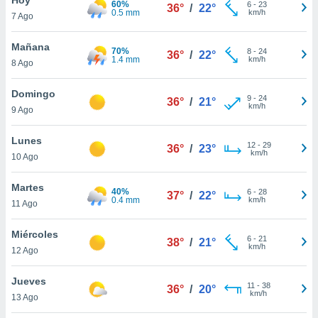
60%
ublicidad y
6
-
23
36°
/
22°
0.5 mm
km/h
7 Ago
do en
 mismo.
Mañana
70%
8
-
24
36°
/
22°
sultar más
1.4 mm
km/h
8 Ago
 en nuestra
 Cookies
y
Domingo
9
-
24
ualquier
36°
/
21°
km/h
9 Ago
ento
 botón
Lunes
12
-
29
36°
/
23°
ación de
km/h
10 Ago
kies
 disponible
Martes
40%
6
-
28
e nuestra
37°
/
22°
0.4 mm
km/h
11 Ago
.
Miércoles
IVAMENTE,
6
-
21
38°
/
21°
km/h
12 Ago
as
Jueves
11
-
38
36°
/
20°
 a cookies
km/h
13 Ago
 no aceptar