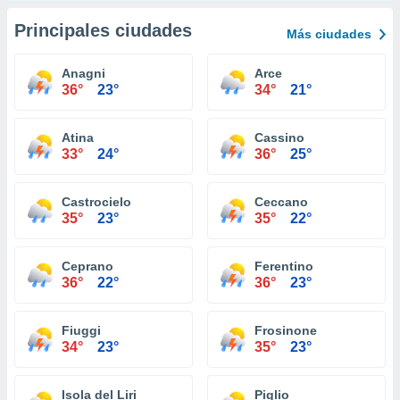
Principales ciudades
Más ciudades
Anagni
Arce
36°
23°
34°
21°
Atina
Cassino
33°
24°
36°
25°
Castrocielo
Ceccano
35°
23°
35°
22°
Ceprano
Ferentino
36°
22°
36°
23°
Fiuggi
Frosinone
34°
23°
35°
23°
Isola del Liri
Piglio