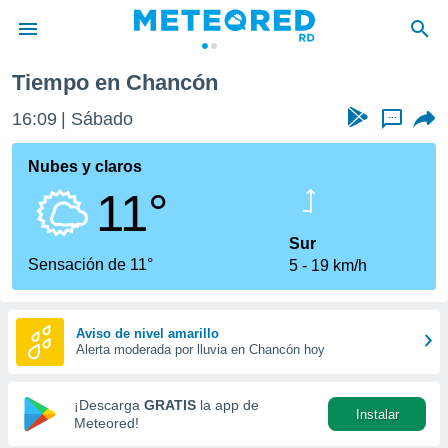
Tiempo en Chancón
privacidad
16:09
Sábado
...
o de
o) ha sido
Nubes y claros
or
11°
es para
ue la
 que se
Sur
e calidad.
Sensación de 11°
5
19 km/h
eder a este
ediante las
opciones:
Aviso de nivel amarillo
Alerta moderada por lluvia en Chancón hoy
ookies y
e forma
¡Descarga
GRATIS
la app de
Instalar
d digital
Meteored!
ada, basada