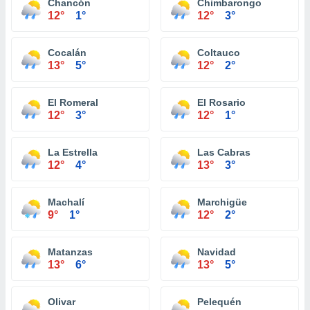
Chancón
Chimbarongo
12°
1°
12°
3°
Cocalán
Coltauco
13°
5°
12°
2°
El Romeral
El Rosario
12°
3°
12°
1°
La Estrella
Las Cabras
12°
4°
13°
3°
Machalí
Marchigüe
9°
1°
12°
2°
Matanzas
Navidad
13°
6°
13°
5°
Olivar
Pelequén