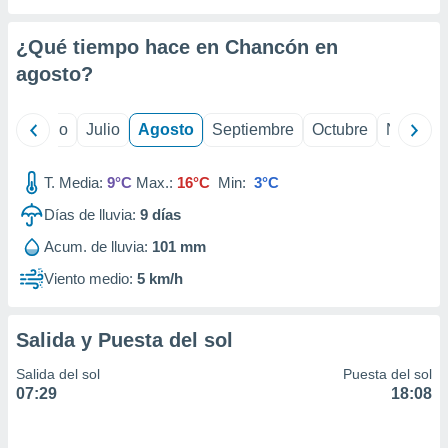
ados con el
 seleccionar
o.
¿Qué tiempo hace en Chancón en
calización
agosto
?
precisa e
ión mediante
yo
Junio
Julio
Agosto
Septiembre
Octubre
Noviemb
, publicidad
T. Media:
9°C
Max.:
16°C
Min:
3°C
dos,
 publicidad
Días de lluvia:
9
días
,
ón de
Acum. de lluvia:
101 mm
 desarrollo
Viento medio:
5 km/h
s.
tros 1199
ios
Salida y Puesta del sol
Salida del sol
Puesta del sol
07:29
18:08