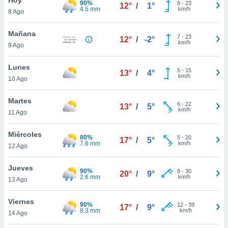
90%
ublicidad y
8
-
23
12°
/
1°
4.5 mm
km/h
8 Ago
do en
 mismo.
Mañana
7
-
23
12°
/
-2°
sultar más
km/h
9 Ago
 en nuestra
 Cookies
y
Lunes
5
-
15
ualquier
13°
/
4°
km/h
10 Ago
ento
 botón
Martes
6
-
22
13°
/
5°
ación de
km/h
11 Ago
kies
 disponible
Miércoles
80%
5
-
20
e nuestra
17°
/
5°
7.6 mm
km/h
12 Ago
.
Jueves
IVAMENTE,
90%
8
-
30
20°
/
9°
2.6 mm
km/h
13 Ago
as
Viernes
90%
12
-
39
17°
/
9°
 a cookies
8.3 mm
km/h
14 Ago
 no aceptar