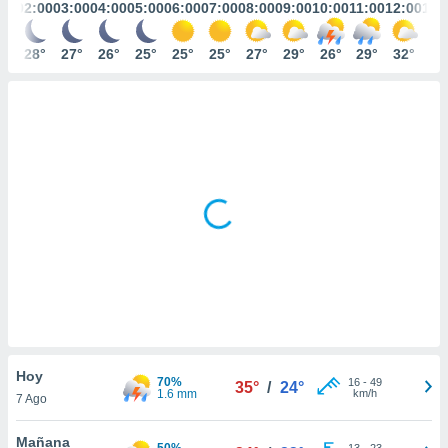
mación
:00
02:00
03:00
04:00
05:00
06:00
07:00
08:00
09:00
10:00
11:00
12:00
13:
ediante
ecnologías
8°
28°
27°
26°
25°
25°
25°
27°
29°
26°
29°
32°
33
nos permite
estra
ara seguir
e contenido
ACEPTAR
stándares
Y
sin coste.
CONTINUAR
 botón
continuar",
CONFIGURACIÓN
der a la
ndo la
 de todas
, ya sean
de nuestros
 nos
 y análisis
Hoy
tamiento en
70%
16
-
49
35°
/
24°
1.6 mm
km/h
b, así como
7 Ago
un perfil
para
Mañana
50%
13
-
23