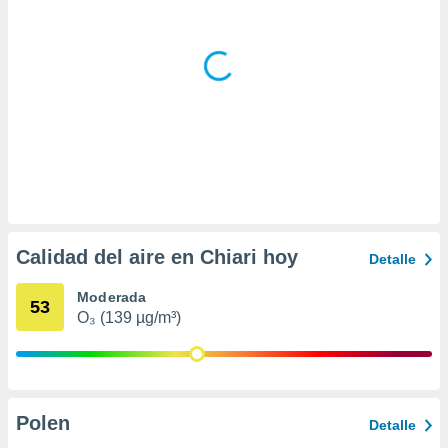
ar perfiles
idad
a, utilizar
a
 la
da, crear un
personalizar
o, uso de
a la
e contenido
do, medir el
 de la
Calidad del aire en Chiari hoy
Detalle
medir el
 del
Moderada
 comprender
53
 través de
O₃ (139 µg/m³)
s o a través
nación de
edentes de
fuentes,
y mejora de
Polen
Detalle
os, uso de