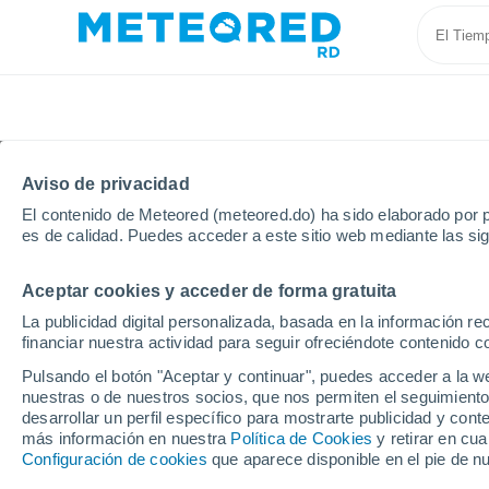
Aviso de privacidad
El contenido de Meteored (meteored.do) ha sido elaborado por p
es de calidad. Puedes acceder a este sitio web mediante las si
Aceptar cookies y acceder de forma gratuita
Inicio
Suiza
Cantón de Neuchâtel
Colombier (N
La publicidad digital personalizada, basada en la información r
financiar nuestra actividad para seguir ofreciéndote contenido c
Tiempo en Colombier (
Pulsando el botón "Aceptar y continuar", puedes acceder a la w
nuestras o de nuestros socios, que nos permiten el seguimiento
12:08
Domingo
desarrollar un perfil específico para mostrarte publicidad y co
más información en nuestra
Política de Cookies
y retirar en cu
Configuración de cookies
que aparece disponible en el pie de n
Nubes y claros