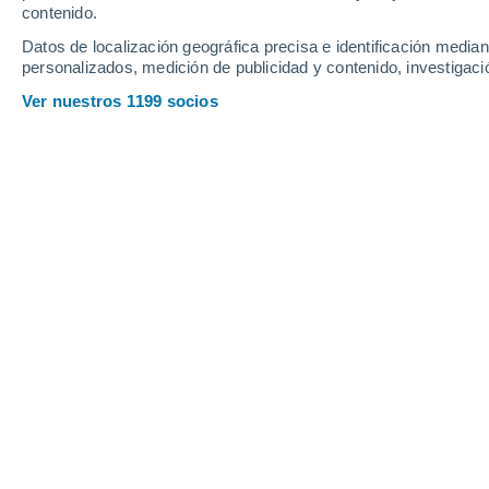
contenido.
7
-
31
km/h
11
-
25
km/h
9
14
-
35
km/h
Datos de localización geográfica precisa e identificación mediant
personalizados, medición de publicidad y contenido, investigació
Tiempo en Colombier (Ne) hoy
, 9 de 
Ver nuestros 1199 socios
Nubes y claros
30°
12:00
Sensación T.
29°
Parcialmente n
31°
13:00
Sensación T.
30°
Tormenta
30%
31°
14:00
0.3 mm
Sensación T.
30°
Nubes y claros
30°
15:00
Sensación T.
29°
Soleado
31°
16:00
Sensación T.
30°