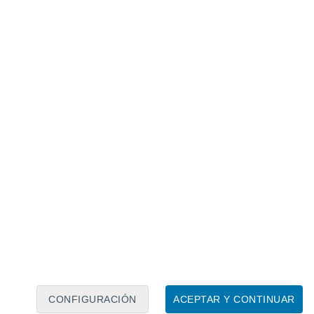
Calendario lunar
Lun
Mar
Mié
Jue
Vie
Sáb
Dom
9
10
11
12
13
14
15
16
17
18
19
20
21
22
CONFIGURACIÓN
ACEPTAR Y CONTINUAR