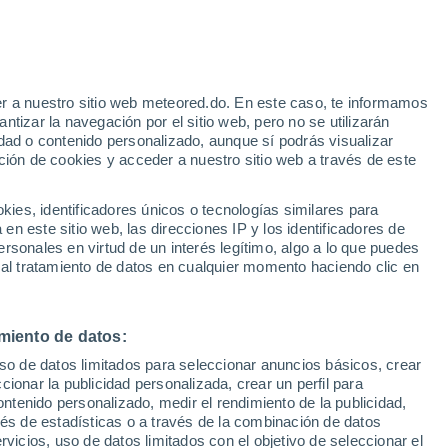
Aviso de nivel naranja
Alerta importante por altas
temperaturas en Colombier (Ne) hoy
r a nuestro sitio web meteored.do. En este caso, te informamos
tizar la navegación por el sitio web, pero no se utilizarán
dad o contenido personalizado, aunque sí podrás visualizar
ción de cookies y acceder a nuestro sitio web a través de este
Modelos
es, identificadores únicos o tecnologías similares para
n este sitio web, las direcciones IP y los identificadores de
rsonales en virtud de un interés legítimo, algo a lo que puedes
 al tratamiento de datos en cualquier momento haciendo clic en
iércoles
Jueves
Viernes
Sábado
12 Ago
13 Ago
14 Ago
15 Ago
miento de datos:
uso de datos limitados para seleccionar anuncios básicos, crear
50%
ccionar la publicidad personalizada, crear un perfil para
0.4 mm
ontenido personalizado, medir el rendimiento de la publicidad,
32°
/
21°
33°
/
21°
34°
/
23°
33°
/
22°
vés de estadísticas o a través de la combinación de datos
rvicios, uso de datos limitados con el objetivo de seleccionar el