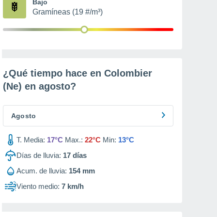
Bajo
Gramíneas (19 #/m³)
¿Qué tiempo hace en Colombier
(Ne) en
agosto
?
Agosto
T. Media:
17°C
Max.:
22°C
Min:
13°C
Días de lluvia:
17
días
Acum. de lluvia:
154 mm
Viento medio:
7 km/h