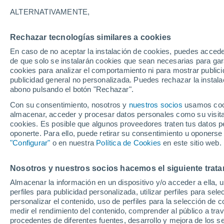
30°
ALTERNATIVAMENTE,
Rechazar tecnologías similares a cookies
UV
6 Alto
En caso de no aceptar la instalación de cookies, puedes accede
Sensación de 29°
FPS
15-25
de que solo se instalarán cookies que sean necesarias para garan
cookies para analizar el comportamiento ni para mostrar publici
publicidad general no personalizada. Puedes rechazar la instala
abono pulsando el botón "Rechazar".
Tiempo 1 - 7 días
Mapa de temperatura
Satélites
Con su consentimiento, nosotros y
nuestros socios
usamos cooki
almacenar, acceder y procesar datos personales como su visita e
cookies. Es posible que algunos proveedores traten tus datos pe
oponerte. Para ello, puede retirar su consentimiento u oponerse
Mañana
Martes
M
Hoy
"Configurar"
o en nuestra
Política de Cookies
en este sitio web.
10 Ago
11 Ago
9 Ago
Nosotros y nuestros socios hacemos el siguiente trata
Almacenar la información en un dispositivo y/o acceder a ella, 
70%
30%
perfiles para publicidad personalizada, utilizar perfiles para sele
2.2 mm
0.3 mm
personalizar el contenido, uso de perfiles para la selección de c
31°
/
21°
32°
/
21°
32°
/
21°
medir el rendimiento del contenido, comprender al público a tra
procedentes de diferentes fuentes, desarrollo y mejora de los se