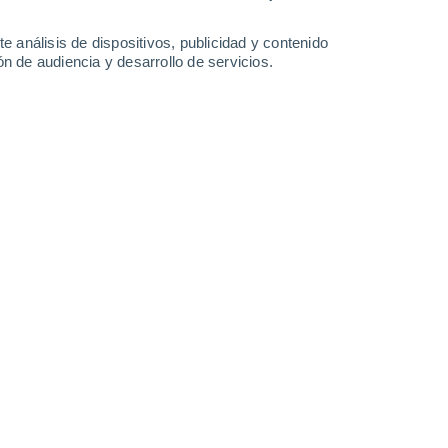
-
24
km/h
6
-
22
km/h
7
-
24
km/h
7
-
36
km/h
e análisis de dispositivos, publicidad y contenido
n de audiencia y desarrollo de servicios.
agosto
Suroeste
6 Alto
4
-
16 km/h
FPS:
15-25
uboso
Noroeste
6 Alto
3
-
16 km/h
FPS:
15-25
Suroeste
6 Alto
8
-
24 km/h
FPS:
15-25
Norte
6 Alto
4
-
25 km/h
FPS:
15-25
Noreste
5 Medio
3
-
16 km/h
FPS:
6-10