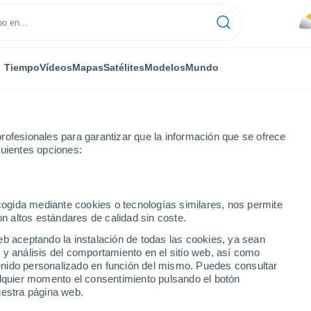
Tiempo
Vídeos
Mapas
Satélites
Modelos
Mundo
rofesionales para garantizar que la información que se ofrece
guientes opciones:
e)
ecogida mediante cookies o tecnologías similares, nos permite
on altos estándares de calidad sin coste.
Ne)
eb aceptando la instalación de todas las cookies, ya sean
 y análisis del comportamiento en el sitio web, así como
...
ntenido personalizado en función del mismo. Puedes consultar
alquier momento el consentimiento pulsando el botón
Por hora
uestra página web.
Riesgo de tormentas en las
próximas horas