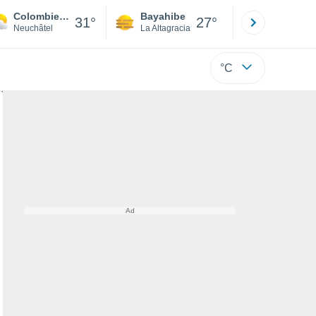
Colombier (Ne)
Bayahibe
Punta Ca
31°
27°
Neuchâtel
La Altagracia
La Altagraci
°C