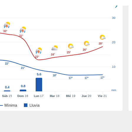
30
33°
31°
20
28°
26°
25°
24°
23°
22°
10
21°
5.6
18°
17°
17°
17°
0.8
0.4
mm
Sáb
15
Dom
16
Lun
17
Mar
18
Mié
19
Jue
20
Vie
21
Mínima
Lluvia