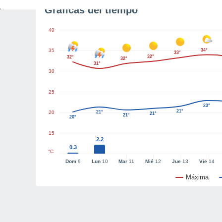
Gráficas del tiempo
40
35
34°
33°
32°
32°
32°
31°
30
25
23°
21°
20
21°
21°
21°
20°
15
2.2
0.3
°C
Dom
9
Lun
10
Mar
11
Mié
12
Jue
13
Vie
14
Máxima