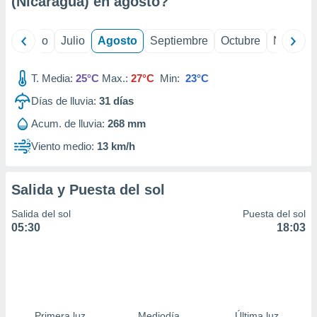
(Nicaragua) en
agosto
?
ados con el
 seleccionar
o.
yo
Junio
Julio
Agosto
Septiembre
Octubre
Noviemb
calización
precisa e
ión mediante
T. Media:
25°C
Max.:
27°C
Min:
23°C
Días de lluvia:
31
días
, publicidad
Acum. de lluvia:
268 mm
dos,
 publicidad
Viento medio:
13 km/h
,
ón de
 desarrollo
Salida y Puesta del sol
s.
Salida del sol
Puesta del sol
tros 1199
05:30
18:03
ios
Primera luz
Mediodía
Última luz