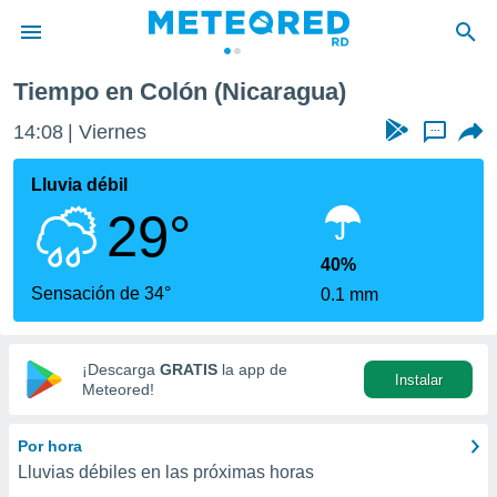
Tiempo en Colón (Nicaragua)
privacidad
14:08
Viernes
...
o de
o) ha sido
Lluvia débil
or
29°
es para
ue la
 que se
40%
e calidad.
Sensación de 34°
0.1 mm
eder a este
ediante las
opciones:
¡Descarga
GRATIS
la app de
Instalar
ookies y
Meteored!
e forma
Por hora
d digital
Lluvias débiles en las próximas horas
ada, basada