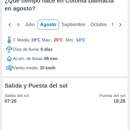
¿Qué tiempo hace en Colonia Dalmacia
ados con el
 seleccionar
en
agosto
?
o.
calización
yo
Junio
Julio
Agosto
Septiembre
Octubre
Noviemb
precisa e
ión mediante
T. Media:
19°C
Max.:
25°C
Min:
14°C
, publicidad
Días de lluvia:
6
días
dos,
Acum. de lluvia:
68 mm
 publicidad
,
Viento medio:
15 km/h
ón de
 desarrollo
s.
Salida y Puesta del sol
tros 1199
Salida del sol
Puesta del sol
ios
07:26
18:28