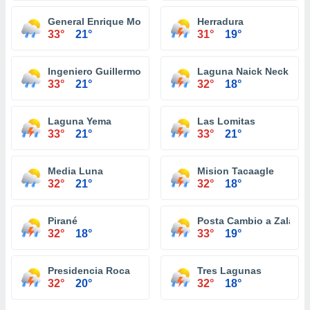
General Enrique Mosconi
Herradura
33°
21°
31°
19°
Ingeniero Guillermo N. Juárez
Laguna Naick Neck
33°
21°
32°
18°
Laguna Yema
Las Lomitas
33°
21°
33°
21°
Media Luna
Mision Tacaagle
32°
21°
32°
18°
Pirané
Posta Cambio a Zalazar
32°
18°
33°
19°
Presidencia Roca
Tres Lagunas
32°
20°
32°
18°