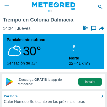
Tiempo en Colonia Dalmacia
privacidad
14:24
Jueves
...
o de
o) ha sido
Parcialmente nuboso
or
30°
es para
ue la
 que se
Norte
e calidad.
Sensación de 32°
22
41 km/h
eder a este
ediante las
opciones:
¡Descarga
GRATIS
la app de
Instalar
ookies y
Meteored!
e forma
Por hora
d digital
Calor Húmedo Sofocante en las próximas horas
ada, basada