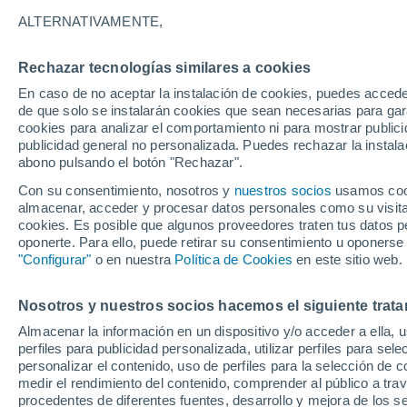
21°
ALTERNATIVAMENTE,
Rechazar tecnologías similares a cookies
Oeste
En caso de no aceptar la instalación de cookies, puedes accede
Sensación de 21°
4
-
7 km/h
de que solo se instalarán cookies que sean necesarias para garan
cookies para analizar el comportamiento ni para mostrar publici
publicidad general no personalizada. Puedes rechazar la instala
abono pulsando el botón "Rechazar".
Tiempo 1 - 7 días
Mapa de temperatura
Satélites
Con su consentimiento, nosotros y
nuestros socios
usamos cooki
almacenar, acceder y procesar datos personales como su visita e
cookies. Es posible que algunos proveedores traten tus datos pe
oponerte. Para ello, puede retirar su consentimiento u oponerse
Mañana
Sábado
D
Hoy
"Configurar"
o en nuestra
Política de Cookies
en este sitio web.
7 Ago
8 Ago
6 Ago
Nosotros y nuestros socios hacemos el siguiente trata
Almacenar la información en un dispositivo y/o acceder a ella, 
perfiles para publicidad personalizada, utilizar perfiles para sele
personalizar el contenido, uso de perfiles para la selección de c
38°
/
20°
37°
/
20°
38°
/
21°
medir el rendimiento del contenido, comprender al público a tra
procedentes de diferentes fuentes, desarrollo y mejora de los se