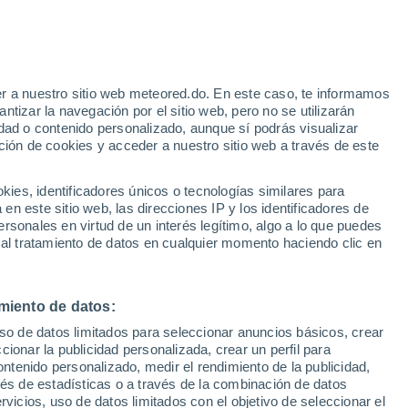
Aviso de nivel amarillo
Alerta moderada por altas
temperaturas en Coria hoy
r a nuestro sitio web meteored.do. En este caso, te informamos
tizar la navegación por el sitio web, pero no se utilizarán
dad o contenido personalizado, aunque sí podrás visualizar
ción de cookies y acceder a nuestro sitio web a través de este
Modelos
es, identificadores únicos o tecnologías similares para
n este sitio web, las direcciones IP y los identificadores de
rsonales en virtud de un interés legítimo, algo a lo que puedes
 al tratamiento de datos en cualquier momento haciendo clic en
omingo
Lunes
Martes
Miércoles
9 Ago
10 Ago
11 Ago
12 Ago
miento de datos:
uso de datos limitados para seleccionar anuncios básicos, crear
ccionar la publicidad personalizada, crear un perfil para
ontenido personalizado, medir el rendimiento de la publicidad,
35°
/
19°
37°
/
19°
37°
/
19°
38°
/
18°
vés de estadísticas o a través de la combinación de datos
rvicios, uso de datos limitados con el objetivo de seleccionar el