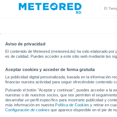
Aviso de privacidad
El contenido de Meteored (meteored.do) ha sido elaborado por p
es de calidad. Puedes acceder a este sitio web mediante las si
Aceptar cookies y acceder de forma gratuita
Inicio
España
Extremadura
Provincia de Cácer
La publicidad digital personalizada, basada en la información r
financiar nuestra actividad para seguir ofreciéndote contenido c
Tiempo en Coria
Pulsando el botón "Aceptar y continuar", puedes acceder a la w
nuestras o de nuestros socios, que nos permiten el seguimiento
07:49
Jueves
desarrollar un perfil específico para mostrarte publicidad y co
más información en nuestra
Política de Cookies
y retirar en cu
Configuración de cookies
que aparece disponible en el pie de n
Soleado