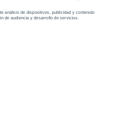
-
27
km/h
8
-
23
km/h
12
-
25
km/h
9
-
22
km/h
e análisis de dispositivos, publicidad y contenido
n de audiencia y desarrollo de servicios.
Oeste
0 Bajo
4
-
7 km/h
FPS:
no
Oeste
0 Bajo
4
-
10 km/h
FPS:
no
Oeste
1 Bajo
4
-
13 km/h
FPS:
no
Oeste
3 Medio
4
-
15 km/h
FPS:
6-10
Oeste
5 Medio
5
-
17 km/h
FPS:
6-10