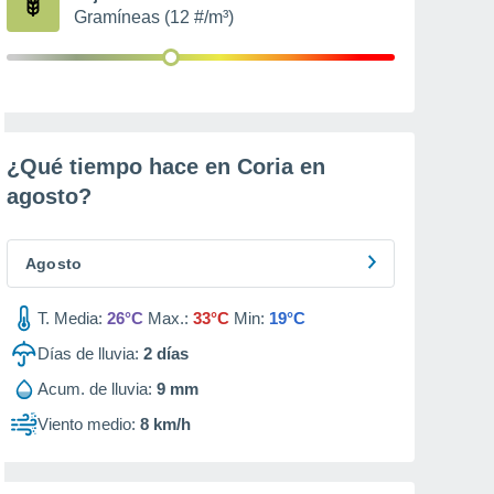
Gramíneas (12 #/m³)
¿Qué tiempo hace en Coria en
agosto
?
Agosto
T. Media:
26°C
Max.:
33°C
Min:
19°C
Días de lluvia:
2
días
Acum. de lluvia:
9 mm
Viento medio:
8 km/h