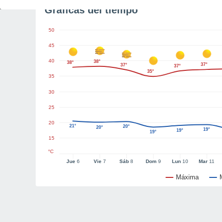
Gráficas del tiempo
50
45
40
38°
38°
37°
37°
37°
35°
35
30
25
20
21°
20°
20°
19°
19°
19°
15
°C
Jue
6
Vie
7
Sáb
8
Dom
9
Lun
10
Mar
11
Máxima