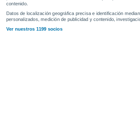
contenido.
19
-
36
km/h
20
-
40
km/h
11
14
-
28
km/h
Datos de localización geográfica precisa e identificación mediant
personalizados, medición de publicidad y contenido, investigació
Tiempo en Coria hoy
, 6 de agosto
Ver nuestros 1199 socios
Soleado
21°
08:00
Sensación T.
21°
Soleado
24°
09:00
Sensación T.
25°
Soleado
26°
10:00
Sensación T.
27°
Soleado
29°
11:00
Sensación T.
29°
Soleado
32°
12:00
Sensación T.
31°