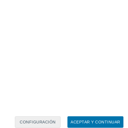
Calendario lunar
Lun
Mar
Mié
Jue
Vie
Sáb
Dom
6
7
8
9
10
11
12
13
14
15
16
17
18
19
CONFIGURACIÓN
ACEPTAR Y CONTINUAR