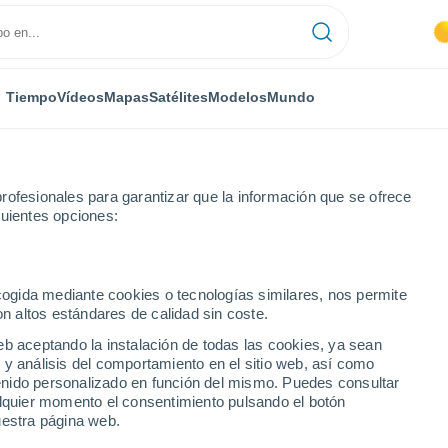
Tiempo
Vídeos
Mapas
Satélites
Modelos
Mundo
rofesionales para garantizar que la información que se ofrece
guientes opciones:
es
Coria
ecogida mediante cookies o tecnologías similares, nos permite
on altos estándares de calidad sin coste.
eb aceptando la instalación de todas las cookies, ya sean
 y análisis del comportamiento en el sitio web, así como
...
ntenido personalizado en función del mismo. Puedes consultar
alquier momento el consentimiento pulsando el botón
Por hora
uestra página web.
Cielos despejados en las
próximas horas