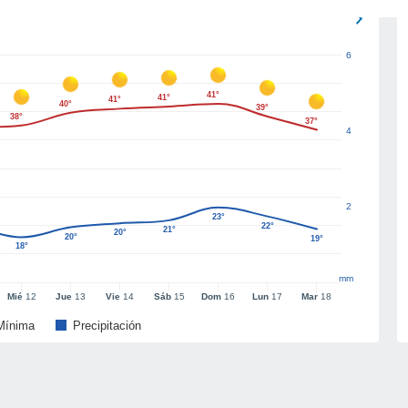
6
41°
41°
41°
40°
39°
38°
37°
4
2
23°
22°
21°
20°
20°
19°
18°
mm
Mié
12
Jue
13
Vie
14
Sáb
15
Dom
16
Lun
17
Mar
18
Mínima
Precipitación