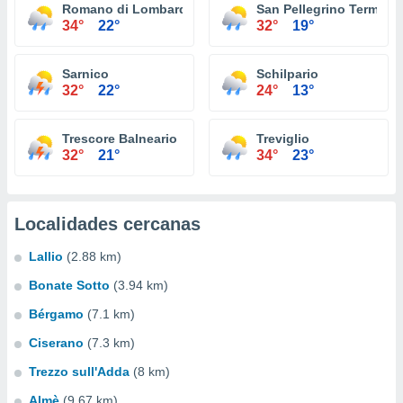
Romano di Lombardia
San Pellegrino Terme
34°
22°
32°
19°
Sarnico
Schilpario
32°
22°
24°
13°
Trescore Balneario
Treviglio
32°
21°
34°
23°
Localidades cercanas
Lallio
(2.88 km)
Bonate Sotto
(3.94 km)
Bérgamo
(7.1 km)
Ciserano
(7.3 km)
Trezzo sull'Adda
(8 km)
Almè
(9.67 km)