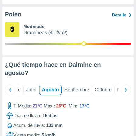
ados con el
 seleccionar
o.
Polen
Detalle
calización
Moderado
precisa e
Gramíneas (41 #/m³)
ión mediante
, publicidad
dos,
 publicidad
¿Qué tiempo hace en Dalmine en
,
agosto
?
ón de
 desarrollo
s.
yo
Junio
Julio
Agosto
Septiembre
Octubre
Noviemb
tros 1199
ios
T. Media:
21°C
Max.:
26°C
Min:
17°C
Días de lluvia:
15
días
Acum. de lluvia:
133 mm
Viento medio:
5 km/h