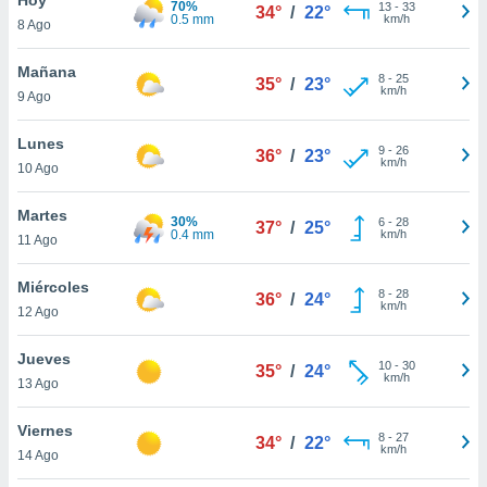
70%
ublicidad y
13
-
33
34°
/
22°
0.5 mm
km/h
8 Ago
do en
 mismo.
Mañana
8
-
25
35°
/
23°
sultar más
km/h
9 Ago
 en nuestra
 Cookies
y
Lunes
9
-
26
ualquier
36°
/
23°
km/h
10 Ago
ento
 botón
Martes
30%
6
-
28
37°
/
25°
ación de
0.4 mm
km/h
11 Ago
kies
 disponible
Miércoles
8
-
28
e nuestra
36°
/
24°
km/h
12 Ago
.
Jueves
IVAMENTE,
10
-
30
35°
/
24°
km/h
13 Ago
as
Viernes
8
-
27
34°
/
22°
 a cookies
km/h
14 Ago
 no aceptar