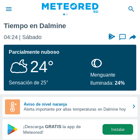
Tiempo en Dalmine
privacidad
04:24
Sábado
...
o de
o) ha sido
Parcialmente nuboso
or
24°
es para
ue la
 que se
Menguante
e calidad.
Sensación de 25°
Iluminada:
24%
eder a este
ediante las
opciones:
Aviso de nivel naranja
Alerta importante por altas temperaturas en Dalmine hoy
ookies y
e forma
¡Descarga
GRATIS
la app de
Instalar
d digital
Meteored!
ada, basada