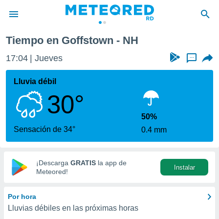
n
Tiempo en Goffstown - NH
privacidad
17:04
Jueves
...
o de
o) ha sido
Lluvia débil
or
30°
es para
ue la
 que se
50%
e calidad.
Sensación de 34°
0.4 mm
eder a este
ediante las
opciones:
¡Descarga
GRATIS
la app de
Instalar
ookies y
Meteored!
e forma
Por hora
d digital
Lluvias débiles en las próximas horas
ada, basada