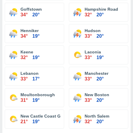
Goffstown
Hampshire Road
34°
20°
32°
20°
Henniker
Hudson
34°
19°
33°
20°
Keene
Laconia
32°
19°
33°
19°
Lebanon
Manchester
33°
17°
33°
20°
Moultonborough
New Boston
31°
19°
33°
20°
New Castle Coast Guard Light Station
North Salem
21°
19°
32°
20°