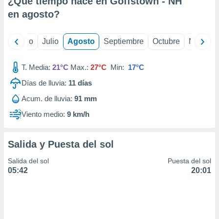
¿Qué tiempo hace en Goffstown - NH
ados con el
 seleccionar
en
agosto
?
o.
calización
yo
Junio
Julio
Agosto
Septiembre
Octubre
Noviemb
precisa e
ión mediante
T. Media:
21°C
Max.:
27°C
Min:
17°C
, publicidad
Días de lluvia:
11
días
dos,
Acum. de lluvia:
91 mm
 publicidad
,
Viento medio:
9 km/h
ón de
 desarrollo
s.
Salida y Puesta del sol
tros 1199
Salida del sol
Puesta del sol
ios
05:42
20:01