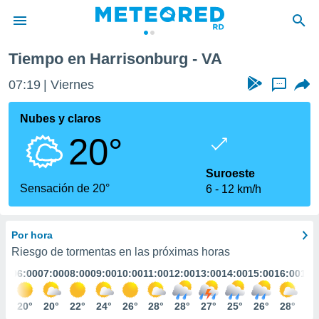
Tiempo en Harrisonburg - VA
privacidad
07:19
Viernes
...
o de
o) ha sido
Nubes y claros
or
20°
es para
ue la
 que se
Suroeste
e calidad.
Sensación de 20°
6
12 km/h
eder a este
ediante las
opciones:
Por hora
ookies y
Riesgo de tormentas en las próximas horas
e forma
:00
06:00
07:00
08:00
09:00
10:00
11:00
12:00
13:00
14:00
15:00
16:00
17:
d digital
0°
20°
20°
22°
24°
26°
28°
28°
27°
25°
26°
28°
29
ada, basada