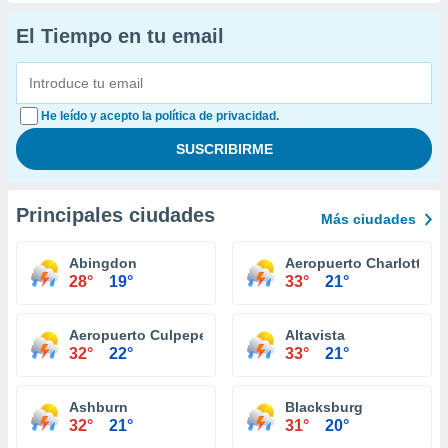
El Tiempo en tu email
He leído y acepto la política de privacidad.
Principales ciudades
Más ciudades
Abingdon
Aeropuerto Charlottesvi
28°
19°
33°
21°
Aeropuerto Culpeper
Altavista
32°
22°
33°
21°
Ashburn
Blacksburg
32°
21°
31°
20°