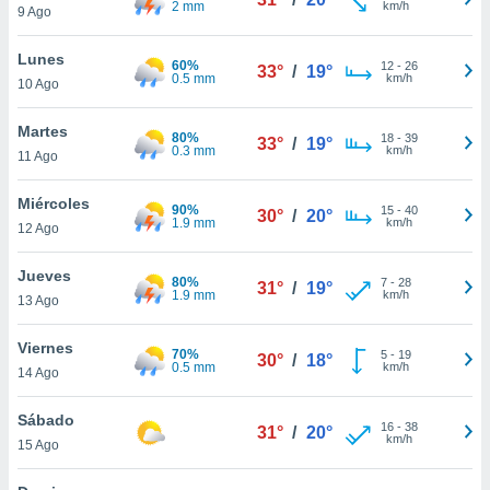
2 mm
km/h
ublicidad y
9 Ago
do en
Lunes
60%
12
-
26
 mismo.
33°
/
19°
0.5 mm
km/h
10 Ago
sultar más
 en nuestra
Martes
 Cookies
y
80%
18
-
39
33°
/
19°
0.3 mm
km/h
ualquier
11 Ago
ento
Miércoles
90%
15
-
40
30°
/
20°
 botón
1.9 mm
km/h
12 Ago
ación de
kies
Jueves
 disponible
80%
7
-
28
31°
/
19°
1.9 mm
km/h
e nuestra
13 Ago
.
Viernes
70%
5
-
19
30°
/
18°
IVAMENTE,
0.5 mm
km/h
14 Ago
Sábado
as
16
-
38
31°
/
20°
km/h
15 Ago
 a cookies
 no aceptar