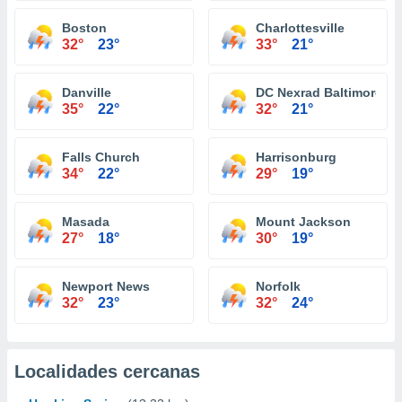
Boston
Charlottesville
32°
23°
33°
21°
Danville
DC Nexrad Baltimore
35°
22°
32°
21°
Falls Church
Harrisonburg
34°
22°
29°
19°
Masada
Mount Jackson
27°
18°
30°
19°
Newport News
Norfolk
32°
23°
32°
24°
Localidades cercanas