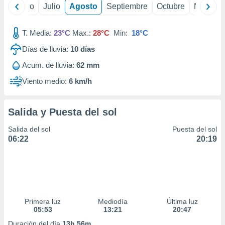
ados con el
yo
Junio
Julio
Agosto
Septiembre
Octubre
Noviemb
 seleccionar
o.
T. Media:
23°C
Max.:
28°C
Min:
18°C
calización
precisa e
Días de lluvia:
10
días
ión mediante
Acum. de lluvia:
62 mm
, publicidad
Viento medio:
6 km/h
dos,
 publicidad
Salida y Puesta del sol
,
ón de
Salida del sol
Puesta del sol
 desarrollo
06:22
20:19
s.
tros 1199
ios
Primera luz
Mediodía
Última luz
05:53
13:21
20:47
Duración del día
13h 56m