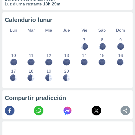
Luz diurna restante
13h 29m
Calendario lunar
Lun
Mar
Mié
Jue
Vie
Sáb
Dom
7
8
9
10
11
12
13
14
15
16
17
18
19
20
Compartir predicción