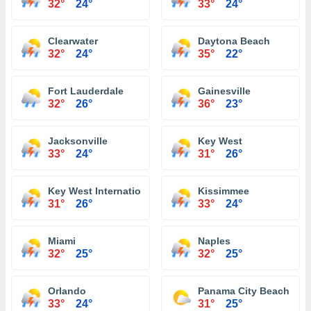
32°
24°
33°
24°
Clearwater
Daytona Beach
32°
24°
35°
22°
Fort Lauderdale
Gainesville
32°
26°
36°
23°
Jacksonville
Key West
33°
24°
31°
26°
Key West International Airport
Kissimmee
31°
26°
33°
24°
Miami
Naples
32°
25°
32°
25°
Orlando
Panama City Beach
33°
24°
31°
25°