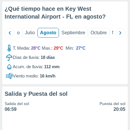
ados con el
 seleccionar
¿Qué tiempo hace en Key West
o.
International Airport - FL en
agosto
?
calización
precisa e
ión mediante
yo
Junio
Julio
Agosto
Septiembre
Octubre
Noviemb
, publicidad
T. Media:
28°C
Max.:
29°C
Min:
27°C
dos,
Días de lluvia:
18
días
 publicidad
,
Acum. de lluvia:
112 mm
ón de
 desarrollo
Viento medio:
16 km/h
s.
tros 1199
Salida y Puesta del sol
ios
Salida del sol
Puesta del sol
06:59
20:05