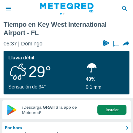
onal Airport
Tiempo en Key West International
privacidad
Airport - FL
o de
05:37
Domingo
...
o) ha sido
or
Lluvia débil
es para
ue la
29°
 que se
e calidad.
40%
eder a este
Sensación de 34°
ediante las
0.1 mm
opciones:
ookies y
¡Descarga
GRATIS
la app de
e forma
Instalar
Meteored!
d digital
Por hora
ada, basada