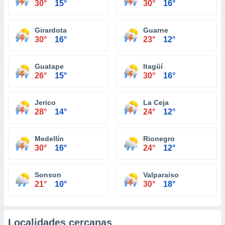
30°
15°
30°
16°
Girardota
Guarne
30°
16°
23°
12°
Guatape
Itagüí
26°
15°
30°
16°
Jerico
La Ceja
28°
14°
24°
12°
Medellín
Rionegro
30°
16°
24°
12°
Sonson
Valparaiso
21°
10°
30°
18°
Localidades cercanas