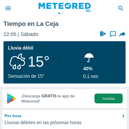
Tiempo en La Ceja
privacidad
22:05
Sábado
...
o de
o) ha sido
Lluvia débil
or
15°
es para
ue la
 que se
40%
e calidad.
Sensación de 15°
0.1 mm
eder a este
ediante las
opciones:
¡Descarga
GRATIS
la app de
Instalar
ookies y
Meteored!
e forma
Por hora
d digital
Lluvias débiles en las próximas horas
ada, basada