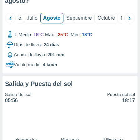
agosto
?
ados con el
 seleccionar
o.
yo
Junio
Julio
Agosto
Septiembre
Octubre
Noviemb
calización
precisa e
ión mediante
T. Media:
18°C
Max.:
25°C
Min:
13°C
Días de lluvia:
24
días
, publicidad
Acum. de lluvia:
201 mm
dos,
 publicidad
Viento medio:
4 km/h
,
ón de
 desarrollo
Salida y Puesta del sol
s.
Salida del sol
Puesta del sol
tros 1199
05:56
18:17
ios
Primera luz
Mediodía
Última luz