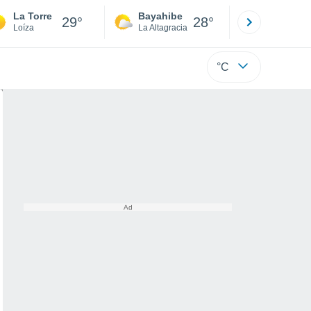
La Torre
Bayahibe
Punta Ca
29°
28°
Loíza
La Altagracia
La Altagraci
°C