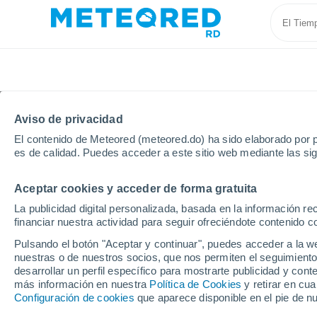
Aviso de privacidad
El contenido de Meteored (meteored.do) ha sido elaborado por p
es de calidad. Puedes acceder a este sitio web mediante las si
Aceptar cookies y acceder de forma gratuita
Inicio
Puerto Rico
Municipio de Loíza
La Torre
La publicidad digital personalizada, basada en la información r
financiar nuestra actividad para seguir ofreciéndote contenido c
Tiempo en La Torre
Pulsando el botón "Aceptar y continuar", puedes acceder a la w
nuestras o de nuestros socios, que nos permiten el seguimiento
07:56
Sábado
desarrollar un perfil específico para mostrarte publicidad y co
más información en nuestra
Política de Cookies
y retirar en cu
Configuración de cookies
que aparece disponible en el pie de n
Soleado