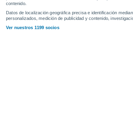
contenido.
29
-
45
km/h
27
-
43
km/h
26
30
-
45
km/h
Datos de localización geográfica precisa e identificación mediant
personalizados, medición de publicidad y contenido, investigació
Tiempo en La Torre hoy
, 8 de agosto
Ver nuestros 1199 socios
Soleado
29°
08:00
Sensación T.
32°
Nubes y claros
29°
09:00
Sensación T.
33°
Nubes y claros
30°
10:00
Sensación T.
34°
Lluvia débil
30%
29°
11:00
0.1 mm
Sensación T.
33°
Lluvia débil
30%
29°
12:00
0.3 mm
Sensación T.
33°