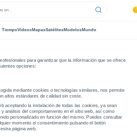
Tiempo
Vídeos
Mapas
Satélites
Modelos
Mundo
rofesionales para garantizar que la información que se ofrece
guientes opciones:
ecogida mediante cookies o tecnologías similares, nos permite
on altos estándares de calidad sin coste.
eb aceptando la instalación de todas las cookies, ya sean
 y análisis del comportamiento en el sitio web, así como
...
ntenido personalizado en función del mismo. Puedes consultar
alquier momento el consentimiento pulsando el botón
Por hora
uestra página web.
Lluvias débiles en las próximas
horas