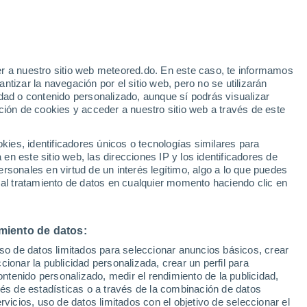
Aviso de nivel amarillo
Alerta moderada por altas
temperaturas en La Torre hoy
r a nuestro sitio web meteored.do. En este caso, te informamos
/h
tizar la navegación por el sitio web, pero no se utilizarán
dad o contenido personalizado, aunque sí podrás visualizar
ción de cookies y acceder a nuestro sitio web a través de este
s
es, identificadores únicos o tecnologías similares para
n este sitio web, las direcciones IP y los identificadores de
rsonales en virtud de un interés legítimo, algo a lo que puedes
 al tratamiento de datos en cualquier momento haciendo clic en
Martes
Miércoles
Jueves
Viernes
11 Ago
12 Ago
13 Ago
14 Ago
miento de datos:
uso de datos limitados para seleccionar anuncios básicos, crear
90%
80%
50%
ccionar la publicidad personalizada, crear un perfil para
3.4 mm
1.2 mm
1.3 mm
ontenido personalizado, medir el rendimiento de la publicidad,
30°
/
25°
31°
/
26°
31°
/
25°
31°
/
27°
vés de estadísticas o a través de la combinación de datos
rvicios, uso de datos limitados con el objetivo de seleccionar el