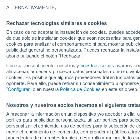
29°
ALTERNATIVAMENTE,
Rechazar tecnologías similares a cookies
Este
En caso de no aceptar la instalación de cookies, puedes accede
Sensación de 32°
20
-
30 km
de que solo se instalarán cookies que sean necesarias para garan
cookies para analizar el comportamiento ni para mostrar publici
publicidad general no personalizada. Puedes rechazar la instala
abono pulsando el botón "Rechazar".
Tiempo 1 - 7 días
Mapa de lluvia
Satélites
Modelo
Con su consentimiento, nosotros y
nuestros socios
usamos cooki
almacenar, acceder y procesar datos personales como su visita e
cookies. Es posible que algunos proveedores traten tus datos pe
oponerte. Para ello, puede retirar su consentimiento u oponerse
Mañana
Lunes
Hoy
"Configurar"
o en nuestra
Política de Cookies
en este sitio web.
9 Ago
10 Ago
8 Ago
Nosotros y nuestros socios hacemos el siguiente trata
Almacenar la información en un dispositivo y/o acceder a ella, 
80%
50%
60%
perfiles para publicidad personalizada, utilizar perfiles para sele
4.3 mm
1 mm
1.5 mm
personalizar el contenido, uso de perfiles para la selección de c
30°
/
25°
30°
/
27°
30°
/
26°
medir el rendimiento del contenido, comprender al público a tra
procedentes de diferentes fuentes, desarrollo y mejora de los se