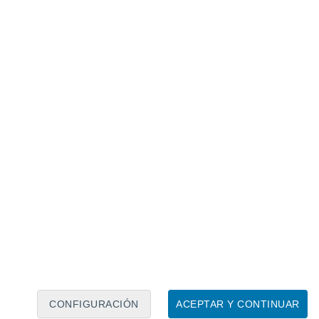
Calendario lunar
Lun
Mar
Mié
Jue
Vie
Sáb
Dom
8
9
10
11
12
13
14
15
16
17
18
19
20
21
CONFIGURACIÓN
ACEPTAR Y CONTINUAR