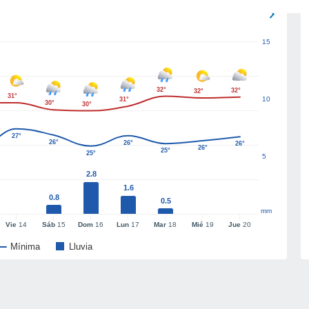
15
32°
32°
32°
31°
10
31°
30°
30°
27°
26°
26°
26°
26°
25°
25°
5
2.8
1.6
0.8
0.5
mm
Vie
14
Sáb
15
Dom
16
Lun
17
Mar
18
Mié
19
Jue
20
Mínima
Lluvia