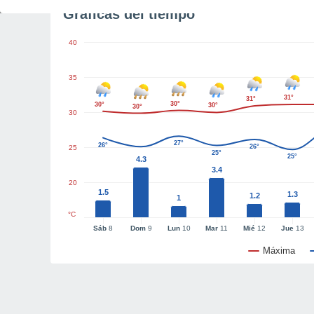
Gráficas del tiempo
40
35
31°
31°
30°
30°
30°
30°
30
27°
26°
26°
25
25°
25°
4.3
3.4
20
1.5
1.3
1.2
1
°C
Sáb
8
Dom
9
Lun
10
Mar
11
Mié
12
Jue
13
Máxima