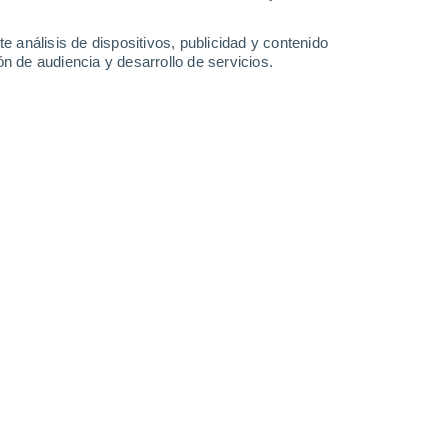
-
45
km/h
23
-
38
km/h
30
-
45
km/h
32
-
51
km/h
e análisis de dispositivos, publicidad y contenido
n de audiencia y desarrollo de servicios.
Este
1 Bajo
20
-
30 km/h
FPS:
no
Este
3 Medio
23
-
35 km/h
FPS:
6-10
Este
6 Alto
24
-
37 km/h
FPS:
15-25
Este
8 ¡Muy Alto!
27
-
41 km/h
FPS:
25-50
Este
10 ¡Muy Alto!
28
-
42 km/h
FPS:
25-50