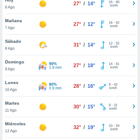
ublicidad y
16
-
40
27°
/
14°
km/h
6 Ago
do en
 mismo.
Mañana
16
-
42
27°
/
12°
sultar más
km/h
7 Ago
 en nuestra
 Cookies
y
Sábado
12
-
32
ualquier
31°
/
14°
km/h
8 Ago
ento
 botón
Domingo
90%
14
-
41
27°
/
18°
ación de
1.9 mm
km/h
9 Ago
kies
 disponible
Lunes
80%
8
-
42
e nuestra
28°
/
16°
0.9 mm
km/h
10 Ago
.
Martes
IVAMENTE,
9
-
31
30°
/
15°
km/h
11 Ago
as
Miércoles
10
-
34
32°
/
19°
 a cookies
km/h
12 Ago
 no aceptar