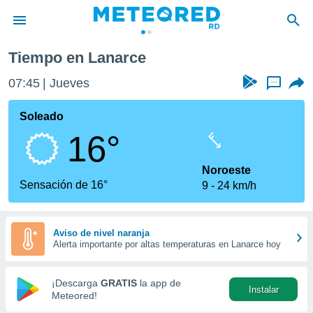
e
Tiempo en Lanarce
privacidad
07:45
Jueves
...
o de
o) ha sido
Soleado
or
16°
es para
ue la
 que se
Noroeste
e calidad.
Sensación de 16°
9
24 km/h
eder a este
ediante las
opciones:
Aviso de nivel naranja
Alerta importante por altas temperaturas en Lanarce hoy
ookies y
e forma
¡Descarga
GRATIS
la app de
Instalar
d digital
Meteored!
ada, basada