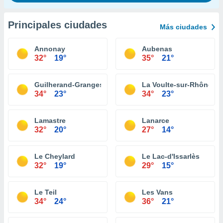
Principales ciudades
Más ciudades
Annonay
Aubenas
32°
19°
35°
21°
Guilherand-Granges
La Voulte-sur-Rhône
34°
23°
34°
23°
Lamastre
Lanarce
32°
20°
27°
14°
Le Cheylard
Le Lac-d'Issarlès
32°
19°
29°
15°
Le Teil
Les Vans
34°
24°
36°
21°