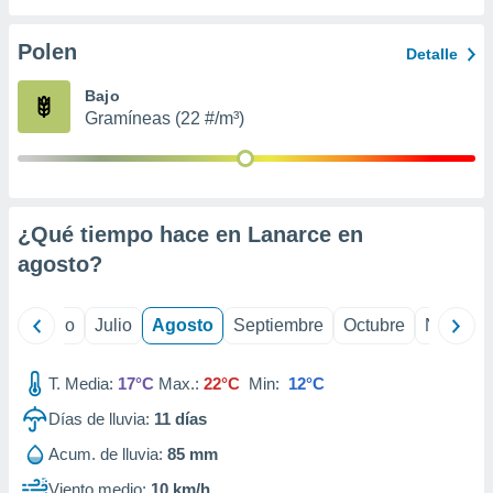
ados con el
 seleccionar
o.
Polen
Detalle
calización
Bajo
precisa e
Gramíneas (22 #/m³)
ión mediante
, publicidad
dos,
 publicidad
¿Qué tiempo hace en Lanarce en
,
agosto
?
ón de
 desarrollo
s.
yo
Junio
Julio
Agosto
Septiembre
Octubre
Noviemb
tros 1199
ios
T. Media:
17°C
Max.:
22°C
Min:
12°C
Días de lluvia:
11
días
Acum. de lluvia:
85 mm
Viento medio:
10 km/h