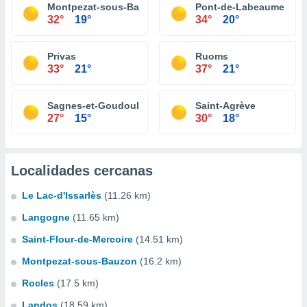
Montpezat-sous-Bauzon
Pont-de-Labeaume
32°
19°
34°
20°
Privas
Ruoms
33°
21°
37°
21°
Sagnes-et-Goudoulet
Saint-Agrève
27°
15°
30°
18°
Localidades cercanas
Le Lac-d'Issarlès
(11.26 km)
Langogne
(11.65 km)
Saint-Flour-de-Mercoire
(14.51 km)
Montpezat-sous-Bauzon
(16.2 km)
Rocles
(17.5 km)
Landos
(18.59 km)