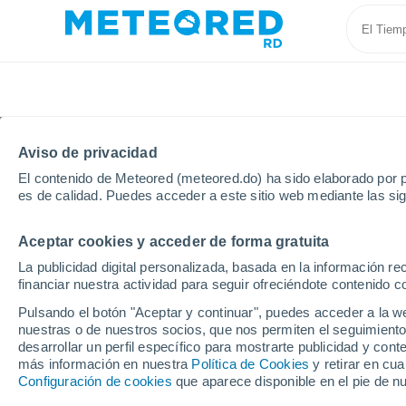
Aviso de privacidad
El contenido de Meteored (meteored.do) ha sido elaborado por p
es de calidad. Puedes acceder a este sitio web mediante las si
Aceptar cookies y acceder de forma gratuita
Inicio
Argentina
Provincia de Córdoba
Las Varil
La publicidad digital personalizada, basada en la información r
financiar nuestra actividad para seguir ofreciéndote contenido c
Tiempo en Las Varillas
Pulsando el botón "Aceptar y continuar", puedes acceder a la w
nuestras o de nuestros socios, que nos permiten el seguimiento
10:59
Viernes
desarrollar un perfil específico para mostrarte publicidad y co
más información en nuestra
Política de Cookies
y retirar en cu
Configuración de cookies
que aparece disponible en el pie de n
Soleado