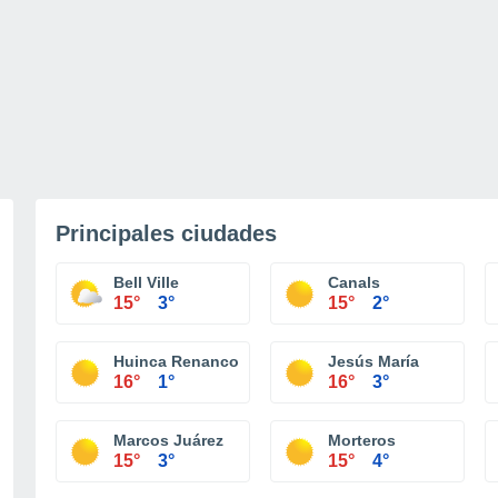
Principales ciudades
Bell Ville
Canals
15°
3°
15°
2°
Huinca Renanco
Jesús María
16°
1°
16°
3°
Marcos Juárez
Morteros
15°
3°
15°
4°