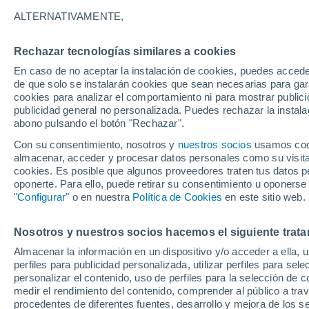
11°
ALTERNATIVAMENTE,
Rechazar tecnologías similares a cookies
Noreste
En caso de no aceptar la instalación de cookies, puedes accede
Sensación de 11°
6
-
17 km/
de que solo se instalarán cookies que sean necesarias para garan
cookies para analizar el comportamiento ni para mostrar publici
publicidad general no personalizada. Puedes rechazar la instala
abono pulsando el botón "Rechazar".
Tiempo 1 - 7 días
Mapa de temperatura
Satélites
Con su consentimiento, nosotros y
nuestros socios
usamos cooki
almacenar, acceder y procesar datos personales como su visita e
cookies. Es posible que algunos proveedores traten tus datos pe
oponerte. Para ello, puede retirar su consentimiento u oponerse
Mañana
Domingo
Hoy
"Configurar"
o en nuestra
Política de Cookies
en este sitio web.
8 Ago
9 Ago
7 Ago
Nosotros y nuestros socios hacemos el siguiente trata
Almacenar la información en un dispositivo y/o acceder a ella, 
perfiles para publicidad personalizada, utilizar perfiles para sele
personalizar el contenido, uso de perfiles para la selección de c
15°
/
4°
15°
/
1°
15°
/
3°
medir el rendimiento del contenido, comprender al público a tra
procedentes de diferentes fuentes, desarrollo y mejora de los se