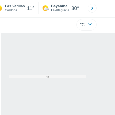
Las Varillas
Bayahibe
Punta Ca
11°
30°
Córdoba
La Altagracia
La Altagraci
°C