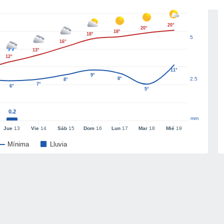
20°
20°
18°
18°
5
16°
13°
12°
11°
9°
8°
2.5
8°
7°
6°
5°
0.2
mm
Jue
13
Vie
14
Sáb
15
Dom
16
Lun
17
Mar
18
Mié
19
Mínima
Lluvia