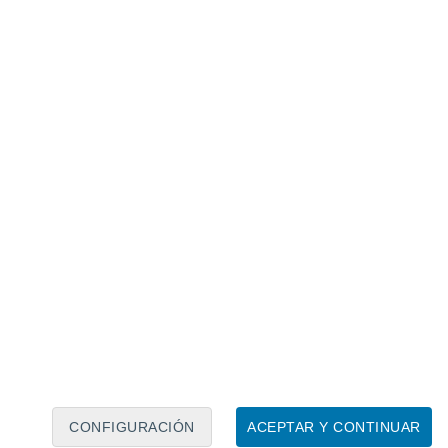
Calendario lunar
Lun
Mar
Mié
Jue
Vie
Sáb
Dom
7
8
9
10
11
12
13
14
15
16
17
18
19
20
CONFIGURACIÓN
ACEPTAR Y CONTINUAR
7.5