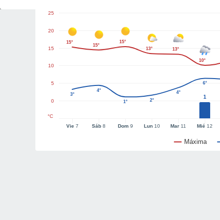
25
20
15°
15°
15°
15
13°
13°
10°
10
5
6°
4°
4°
3°
1
2°
0
1°
°C
Vie
7
Sáb
8
Dom
9
Lun
10
Mar
11
Mié
12
Máxima