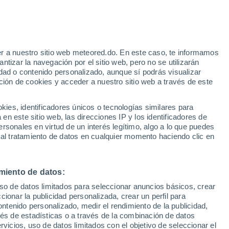
r a nuestro sitio web meteored.do. En este caso, te informamos
h
tizar la navegación por el sitio web, pero no se utilizarán
dad o contenido personalizado, aunque sí podrás visualizar
ción de cookies y acceder a nuestro sitio web a través de este
Modelos
es, identificadores únicos o tecnologías similares para
n este sitio web, las direcciones IP y los identificadores de
rsonales en virtud de un interés legítimo, algo a lo que puedes
 al tratamiento de datos en cualquier momento haciendo clic en
Lunes
Martes
Miércoles
Jueves
10 Ago
11 Ago
12 Ago
13 Ago
miento de datos:
uso de datos limitados para seleccionar anuncios básicos, crear
70%
30%
ccionar la publicidad personalizada, crear un perfil para
1 mm
0.2 mm
ontenido personalizado, medir el rendimiento de la publicidad,
13°
/
2°
13°
/
4°
10°
/
6°
12°
/
6°
vés de estadísticas o a través de la combinación de datos
rvicios, uso de datos limitados con el objetivo de seleccionar el