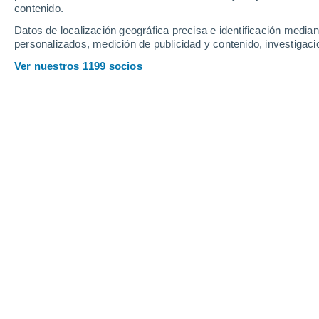
contenido.
21
-
40
km/h
16
-
32
km/h
11
18
-
36
km/h
Datos de localización geográfica precisa e identificación mediant
personalizados, medición de publicidad y contenido, investigació
Tiempo en Las Varillas hoy
, 7 de ago
Ver nuestros 1199 socios
Soleado
11°
11:00
Sensación T.
11°
Soleado
12°
12:00
Sensación T.
12°
Soleado
13°
13:00
Sensación T.
13°
Soleado
14°
14:00
Sensación T.
14°
Soleado
15°
15:00
Sensación T.
15°