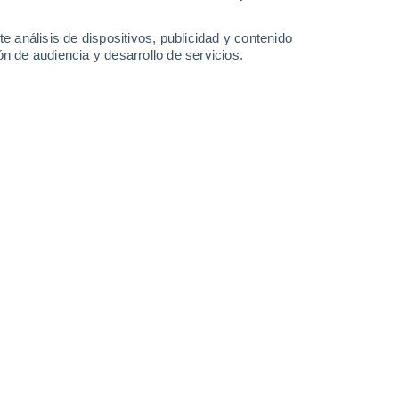
-
23
km/h
13
-
28
km/h
14
-
28
km/h
15
-
33
km/h
e análisis de dispositivos, publicidad y contenido
n de audiencia y desarrollo de servicios.
sto
Noreste
2 Bajo
6
-
17 km/h
FPS:
no
Norte
3 Medio
10
-
25 km/h
FPS:
6-10
Norte
4 Medio
13
-
29 km/h
FPS:
6-10
Norte
4 Medio
14
-
32 km/h
FPS:
6-10
Norte
3 Medio
16
-
34 km/h
FPS:
6-10