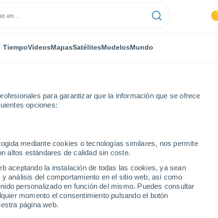
Tiempo
Vídeos
Mapas
Satélites
Modelos
Mundo
rofesionales para garantizar que la información que se ofrece
guientes opciones:
las
ecogida mediante cookies o tecnologías similares, nos permite
on altos estándares de calidad sin coste.
eb aceptando la instalación de todas las cookies, ya sean
 y análisis del comportamiento en el sitio web, así como
...
ntenido personalizado en función del mismo. Puedes consultar
alquier momento el consentimiento pulsando el botón
Por hora
uestra página web.
Cielos despejados en las
próximas horas