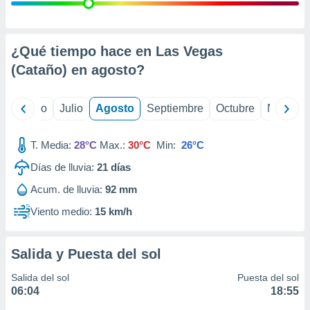
ados con el
 seleccionar
o.
calización
¿Qué tiempo hace en Las Vegas
precisa e
(Cataño) en
agosto
?
ión mediante
, publicidad
yo
Junio
Julio
Agosto
Septiembre
Octubre
Noviemb
dos,
 publicidad
T. Media:
28°C
Max.:
30°C
Min:
26°C
,
Días de lluvia:
21
días
ón de
 desarrollo
Acum. de lluvia:
92 mm
s.
Viento medio:
15 km/h
tros 1199
ios
Salida y Puesta del sol
Salida del sol
Puesta del sol
06:04
18:55