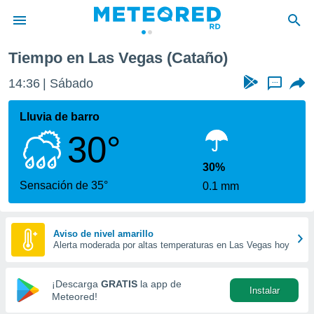
Tiempo en Las Vegas (Cataño)
privacidad
14:36
Sábado
...
o de
o) ha sido
Lluvia de barro
or
30°
es para
ue la
 que se
30%
e calidad.
Sensación de 35°
0.1 mm
eder a este
ediante las
opciones:
Aviso de nivel amarillo
Alerta moderada por altas temperaturas en Las Vegas hoy
ookies y
e forma
¡Descarga
GRATIS
la app de
Instalar
d digital
Meteored!
ada, basada