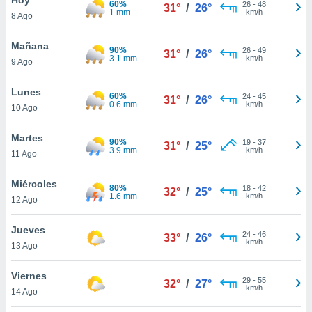
60%
ublicidad y
26
-
48
31°
/
26°
1 mm
km/h
8 Ago
do en
 mismo.
Mañana
90%
26
-
49
31°
/
26°
sultar más
3.1 mm
km/h
9 Ago
 en nuestra
 Cookies
y
Lunes
60%
24
-
45
ualquier
31°
/
26°
0.6 mm
km/h
10 Ago
ento
 botón
Martes
90%
19
-
37
31°
/
25°
ación de
3.9 mm
km/h
11 Ago
kies
 disponible
Miércoles
80%
18
-
42
e nuestra
32°
/
25°
1.6 mm
km/h
12 Ago
.
Jueves
IVAMENTE,
24
-
46
33°
/
26°
km/h
13 Ago
as
Viernes
29
-
55
32°
/
27°
 a cookies
km/h
14 Ago
 no aceptar