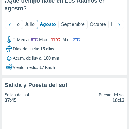
¿Qué tiempo hace en Los Álamos en
ados con el
 seleccionar
agosto
?
o.
calización
yo
Junio
Julio
Agosto
Septiembre
Octubre
Noviemb
precisa e
ión mediante
T. Media:
9°C
Max.:
11°C
Min:
7°C
, publicidad
Días de lluvia:
15
días
dos,
Acum. de lluvia:
180 mm
 publicidad
,
Viento medio:
17 km/h
ón de
 desarrollo
s.
Salida y Puesta del sol
tros 1199
Salida del sol
Puesta del sol
ios
07:45
18:13