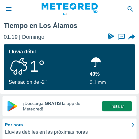
Tiempo en Los Álamos
privacidad
01:19
Domingo
...
o de
o) ha sido
Lluvia débil
or
1°
es para
ue la
 que se
40%
e calidad.
Sensación de -2°
0.1 mm
eder a este
ediante las
opciones:
¡Descarga
GRATIS
la app de
Instalar
ookies y
Meteored!
e forma
Por hora
d digital
Lluvias débiles en las próximas horas
ada, basada