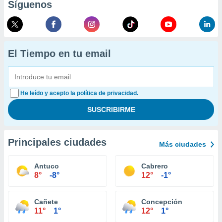
Síguenos
El Tiempo en tu email
He leído y acepto la política de privacidad.
Principales ciudades
Más ciudades
Antuco
Cabrero
8°
-8°
12°
-1°
Cañete
Concepción
11°
1°
12°
1°