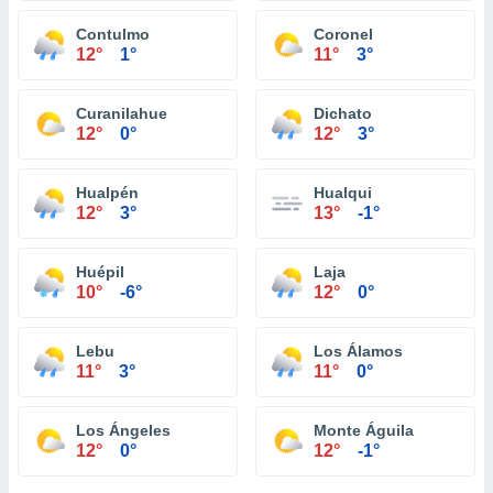
Contulmo
Coronel
12°
1°
11°
3°
Curanilahue
Dichato
12°
0°
12°
3°
Hualpén
Hualqui
12°
3°
13°
-1°
Huépil
Laja
10°
-6°
12°
0°
Lebu
Los Álamos
11°
3°
11°
0°
Los Ángeles
Monte Águila
12°
0°
12°
-1°