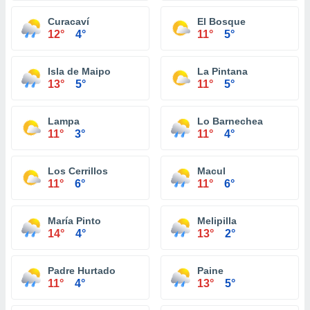
Curacaví
El Bosque
12°
4°
11°
5°
Isla de Maipo
La Pintana
13°
5°
11°
5°
Lampa
Lo Barnechea
11°
3°
11°
4°
Los Cerrillos
Macul
11°
6°
11°
6°
María Pinto
Melipilla
14°
4°
13°
2°
Padre Hurtado
Paine
11°
4°
13°
5°