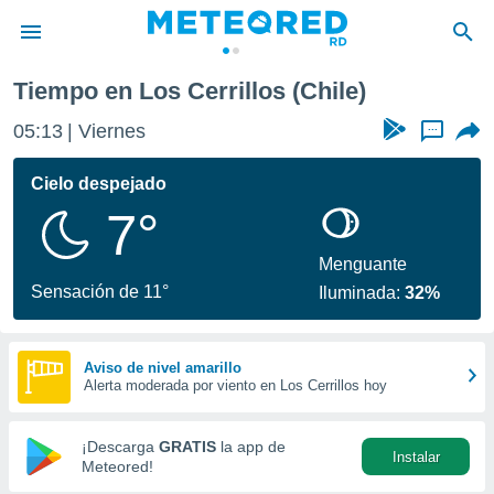
Tiempo en Los Cerrillos (Chile)
privacidad
05:13
Viernes
...
o de
o) ha sido
Cielo despejado
or
7°
es para
ue la
 que se
Menguante
e calidad.
Sensación de 11°
Iluminada:
32%
eder a este
ediante las
opciones:
Aviso de nivel amarillo
Alerta moderada por viento en Los Cerrillos hoy
ookies y
e forma
¡Descarga
GRATIS
la app de
Instalar
d digital
Meteored!
ada, basada