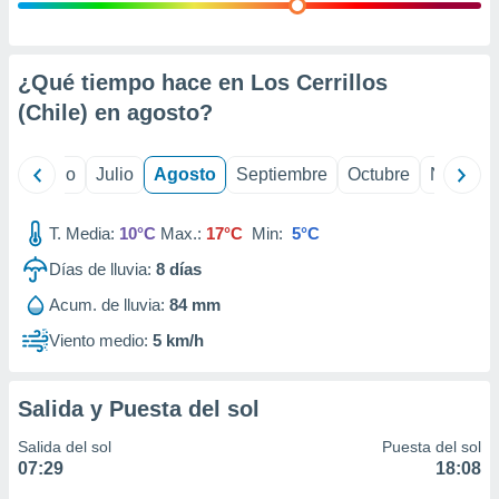
ados con el
 seleccionar
o.
calización
¿Qué tiempo hace en Los Cerrillos
precisa e
(Chile) en
agosto
?
ión mediante
, publicidad
yo
Junio
Julio
Agosto
Septiembre
Octubre
Noviemb
dos,
 publicidad
T. Media:
10°C
Max.:
17°C
Min:
5°C
,
Días de lluvia:
8
días
ón de
 desarrollo
Acum. de lluvia:
84 mm
s.
Viento medio:
5 km/h
tros 1199
ios
Salida y Puesta del sol
Salida del sol
Puesta del sol
07:29
18:08