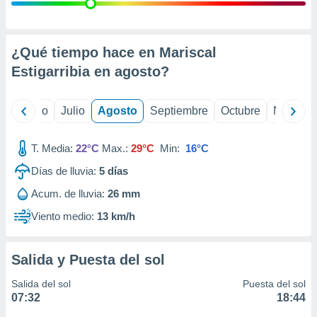
ados con el
 seleccionar
o.
calización
¿Qué tiempo hace en Mariscal
precisa e
Estigarribia en
agosto
?
ión mediante
, publicidad
yo
Junio
Julio
Agosto
Septiembre
Octubre
Noviemb
dos,
 publicidad
T. Media:
22°C
Max.:
29°C
Min:
16°C
,
Días de lluvia:
5
días
ón de
 desarrollo
Acum. de lluvia:
26 mm
s.
Viento medio:
13 km/h
tros 1199
ios
Salida y Puesta del sol
Salida del sol
Puesta del sol
07:32
18:44