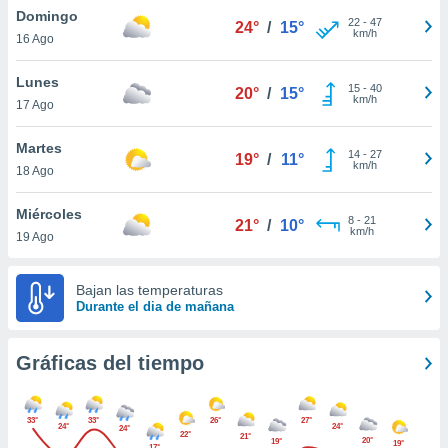
ste abono
Domingo
22
-
47
24°
/
15°
 botón
km/h
16 Ago
.
Lunes
15
-
40
20°
/
15°
km/h
nto,
17 Ago
cios
Martes
14
-
27
19°
/
11°
kies,
km/h
18 Ago
ores únicos
as similares
Miércoles
nar,
8
-
21
21°
/
10°
km/h
rocesar
19 Ago
onales como
 este sitio
Bajan las temperaturas
recciones IP
Durante el dia de mañana
ficadores de
 posible
s
Gráficas del tiempo
 traten tus
nales en
 interés
33°
33°
26°
27°
go a lo que
24°
24°
24°
22°
21°
20°
nerte. Para
19°
19°
17°