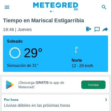
arribia
Tiempo en Mariscal Estigarribia
privacidad
18:46
Jueves
...
o de
o) ha sido
Soleado
or
29°
es para
ue la
 que se
Norte
e calidad.
Sensación de 31°
12
29 km/h
eder a este
ediante las
opciones:
¡Descarga
GRATIS
la app de
Instalar
ookies y
Meteored!
e forma
Por hora
d digital
Lluvias débiles en las próximas horas
ada, basada