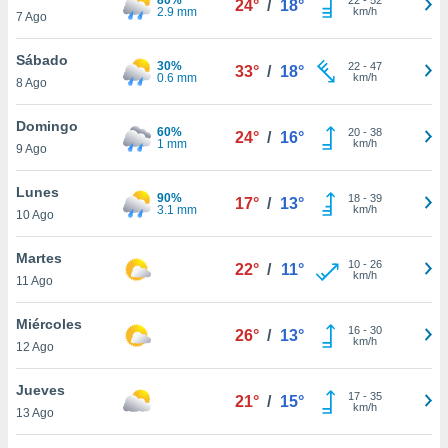
24°
/
18°
ublicidad y
2.9 mm
km/h
7 Ago
do en
Sábado
 mismo.
30%
22
-
47
33°
/
18°
0.6 mm
km/h
sultar más
8 Ago
 en nuestra
 Cookies
y
Domingo
60%
20
-
38
24°
/
16°
ualquier
1 mm
km/h
9 Ago
ento
Lunes
 botón
90%
18
-
39
17°
/
13°
3.1 mm
km/h
10 Ago
ación de
kies
 disponible
Martes
10
-
26
22°
/
11°
e nuestra
km/h
11 Ago
.
Miércoles
IVAMENTE,
16
-
30
26°
/
13°
km/h
12 Ago
as
Jueves
17
-
35
21°
/
15°
 a cookies
km/h
13 Ago
 no aceptar