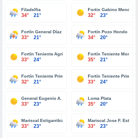
Filadelfia
Fortin Gabino Mendoza
34°
21°
32°
23°
Fortín General Díaz
Fortín Pozo Hondo
33°
21°
34°
20°
Fortín Teniente Agripino Enciso
Fortín Teniente Montan
33°
24°
35°
21°
Fortín Teniente Primero Buenaventura
Fortín Teniente Primero
32°
21°
33°
24°
General Eugenio A. Garay
Loma Plata
33°
23°
35°
20°
Mariscal Estigarribia
Mariscal Jose F. Estigar
33°
23°
33°
23°