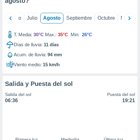
agosto
?
ados con el
 seleccionar
o.
yo
Junio
Julio
Agosto
Septiembre
Octubre
Noviemb
calización
precisa e
ión mediante
T. Media:
30°C
Max.:
35°C
Min:
26°C
Días de lluvia:
11
días
, publicidad
Acum. de lluvia:
94 mm
dos,
 publicidad
Viento medio:
15 km/h
,
ón de
 desarrollo
Salida y Puesta del sol
s.
Salida del sol
Puesta del sol
tros 1199
06:36
19:21
ios
Primera luz
Mediodía
Última luz