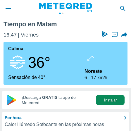
Tiempo en Matam
privacidad
16:47
Viernes
...
o de
o) ha sido
Calima
or
36°
es para
ue la
 que se
Noreste
e calidad.
Sensación de 40°
6
17 km/h
eder a este
ediante las
opciones:
¡Descarga
GRATIS
la app de
Instalar
ookies y
Meteored!
e forma
Por hora
d digital
Calor Húmedo Sofocante en las próximas horas
ada, basada