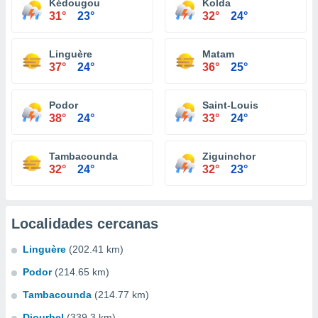
Kédougou
Kolda
31°
23°
32°
24°
Linguère
Matam
37°
24°
36°
25°
Podor
Saint-Louis
38°
24°
33°
24°
Tambacounda
Ziguinchor
32°
24°
32°
23°
Localidades cercanas
Linguère
(202.41 km)
Podor
(214.65 km)
Tambacounda
(214.77 km)
Diourbel
(339.3 km)