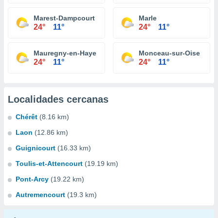
Marest-Dampcourt
Marle
24°
11°
24°
11°
Mauregny-en-Haye
Monceau-sur-Oise
24°
11°
24°
11°
Localidades cercanas
Chérêt
(8.16 km)
Laon
(12.86 km)
Guignicourt
(16.33 km)
Toulis-et-Attencourt
(19.19 km)
Pont-Arcy
(19.22 km)
Autremencourt
(19.3 km)