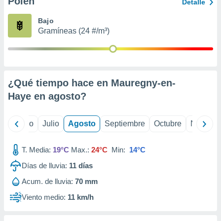
Polen
ados con el
Detalle
 seleccionar
o.
Bajo
Gramíneas (24 #/m³)
calización
precisa e
ión mediante
, publicidad
¿Qué tiempo hace en Mauregny-en-
dos,
Haye en
agosto
?
 publicidad
,
ón de
yo
Junio
Julio
Agosto
Septiembre
Octubre
Noviemb
 desarrollo
s.
T. Media:
19°C
Max.:
24°C
Min:
14°C
tros 1199
ios
Días de lluvia:
11
días
Acum. de lluvia:
70 mm
Viento medio:
11 km/h