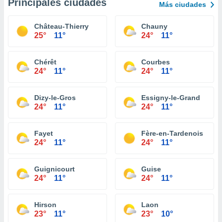
Principales ciudades
Más ciudades
Château-Thierry
Chauny
25°
11°
24°
11°
Chérêt
Courbes
24°
11°
24°
11°
Dizy-le-Gros
Essigny-le-Grand
24°
11°
24°
11°
Fayet
Fère-en-Tardenois
24°
11°
24°
11°
Guignicourt
Guise
24°
11°
24°
11°
Hirson
Laon
23°
11°
23°
10°