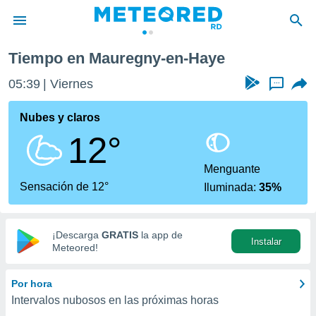
Tiempo en Mauregny-en-Haye
privacidad
05:39
Viernes
...
o de
o) ha sido
Nubes y claros
or
12°
es para
ue la
 que se
Menguante
e calidad.
Sensación de 12°
Iluminada:
35%
eder a este
ediante las
opciones:
¡Descarga
GRATIS
la app de
Instalar
ookies y
Meteored!
e forma
Por hora
d digital
Intervalos nubosos en las próximas horas
ada, basada