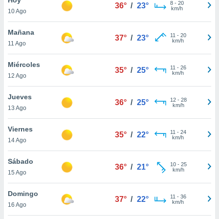
ublicidad y
8
-
20
36°
/
23°
km/h
10 Ago
do en
 mismo.
Mañana
11
-
20
37°
/
23°
sultar más
km/h
11 Ago
 en nuestra
 Cookies
y
Miércoles
11
-
26
ualquier
35°
/
25°
km/h
12 Ago
ento
 botón
Jueves
12
-
28
36°
/
25°
ación de
km/h
13 Ago
kies
 disponible
Viernes
11
-
24
e nuestra
35°
/
22°
km/h
14 Ago
.
Sábado
IVAMENTE,
10
-
25
36°
/
21°
km/h
15 Ago
as
Domingo
11
-
36
37°
/
22°
 a cookies
km/h
16 Ago
 no aceptar