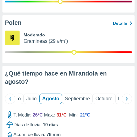
ados con el
 seleccionar
o.
calización
Polen
Detalle
precisa e
ión mediante
Moderado
Gramíneas (29 #/m³)
, publicidad
dos,
 publicidad
,
¿Qué tiempo hace en Mirandola en
ón de
 desarrollo
agosto
?
s.
tros 1199
yo
Junio
Julio
Agosto
Septiembre
Octubre
Noviemb
ios
T. Media:
26°C
Max.:
31°C
Min:
21°C
Días de lluvia:
10
días
Acum. de lluvia:
78 mm