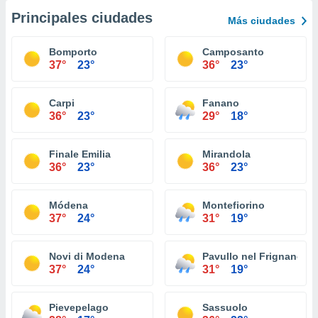
Principales ciudades
Más ciudades
Bomporto
Camposanto
37°
23°
36°
23°
Carpi
Fanano
36°
23°
29°
18°
Finale Emilia
Mirandola
36°
23°
36°
23°
Módena
Montefiorino
37°
24°
31°
19°
Novi di Modena
Pavullo nel Frignano
37°
24°
31°
19°
Pievepelago
Sassuolo