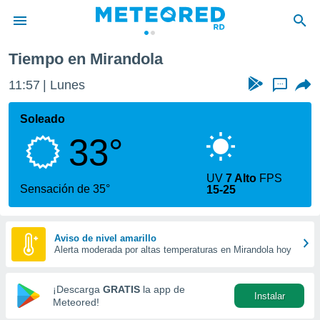
Tiempo en Mirandola
privacidad
11:57
Lunes
...
o de
o) ha sido
Soleado
or
33°
es para
ue la
 que se
UV
7 Alto
FPS
e calidad.
Sensación de 35°
15-25
eder a este
ediante las
opciones:
Aviso de nivel amarillo
Alerta moderada por altas temperaturas en Mirandola hoy
ookies y
e forma
¡Descarga
GRATIS
la app de
Instalar
d digital
Meteored!
ada, basada