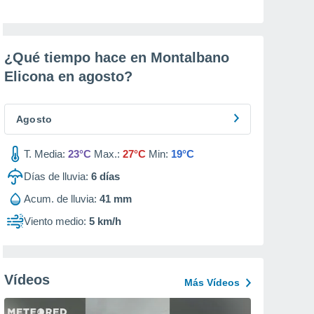
¿Qué tiempo hace en Montalbano
Elicona en
agosto
?
Agosto
T. Media:
23°C
Max.:
27°C
Min:
19°C
Días de lluvia:
6
días
Acum. de lluvia:
41 mm
Viento medio:
5 km/h
Vídeos
Más Vídeos