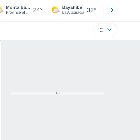
Montalbano Elicona
Bayahibe
Punta Ca
24°
32°
Province of Messina
La Altagracia
La Altagraci
°C