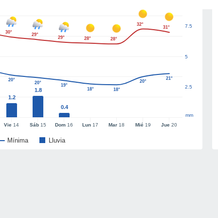
32°
7.5
31°
30°
29°
29°
28°
28°
5
21°
20°
20°
20°
19°
2.5
18°
1.8
18°
1.2
0.4
mm
Vie
14
Sáb
15
Dom
16
Lun
17
Mar
18
Mié
19
Jue
20
Mínima
Lluvia