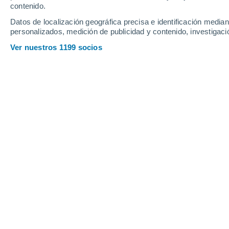
contenido.
11
-
32
km/h
12
-
32
km/h
12
11
-
32
km/h
Datos de localización geográfica precisa e identificación mediant
personalizados, medición de publicidad y contenido, investigació
Tiempo en Montalbano Elicona hoy
, 
Ver nuestros 1199 socios
Nubes y claro
27°
17:00
Sensación T.
2
Nubes y claro
27°
18:00
Sensación T.
2
Nubes y claro
25°
19:00
Sensación T.
2
Nubes y claro
24°
20:00
Sensación T.
2
Cielo despej
23°
21:00
Sensación T.
2