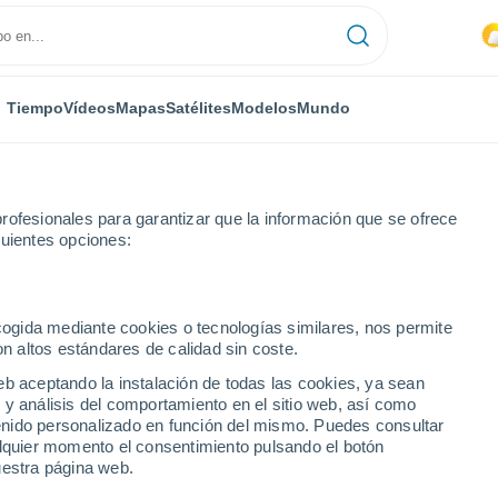
Tiempo
Vídeos
Mapas
Satélites
Modelos
Mundo
rofesionales para garantizar que la información que se ofrece
guientes opciones:
ontalbano Elicona
ecogida mediante cookies o tecnologías similares, nos permite
on altos estándares de calidad sin coste.
Elicona
eb aceptando la instalación de todas las cookies, ya sean
 y análisis del comportamiento en el sitio web, así como
...
ntenido personalizado en función del mismo. Puedes consultar
alquier momento el consentimiento pulsando el botón
Por hora
uestra página web.
Intervalos nubosos en las
próximas horas