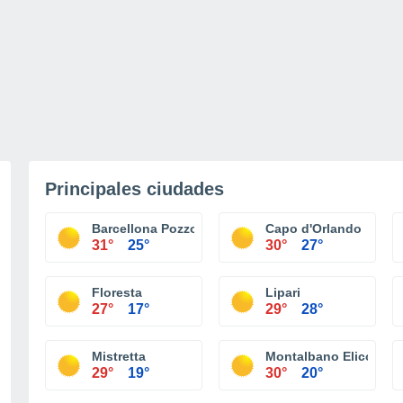
Principales ciudades
Barcellona Pozzo di Gotto
Capo d'Orlando
31°
25°
30°
27°
Floresta
Lipari
27°
17°
29°
28°
Mistretta
Montalbano Elicona
29°
19°
30°
20°