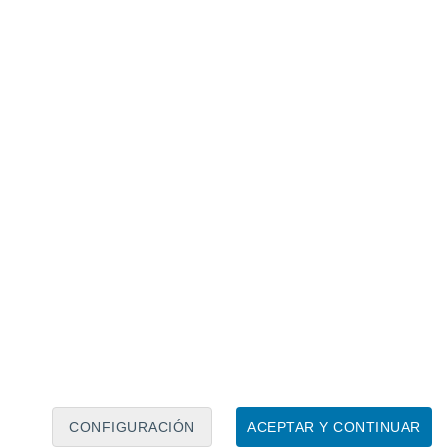
Calendario lunar
Lun
Mar
Mié
Jue
Vie
Sáb
Dom
8
9
10
11
12
13
14
15
16
17
18
19
20
21
CONFIGURACIÓN
ACEPTAR Y CONTINUAR
10