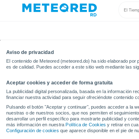
Aviso de privacidad
El contenido de Meteored (meteored.do) ha sido elaborado por p
es de calidad. Puedes acceder a este sitio web mediante las si
Aceptar cookies y acceder de forma gratuita
Inicio
Italia
Ciudad Metropolitana de Messina
M
La publicidad digital personalizada, basada en la información r
financiar nuestra actividad para seguir ofreciéndote contenido c
Tiempo en Montalbano 
Pulsando el botón "Aceptar y continuar", puedes acceder a la w
nuestras o de nuestros socios, que nos permiten el seguimiento
19:51
Sábado
desarrollar un perfil específico para mostrarte publicidad y co
más información en nuestra
Política de Cookies
y retirar en cu
Configuración de cookies
que aparece disponible en el pie de n
Nubes y claros