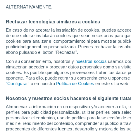
24°
ALTERNATIVAMENTE,
Rechazar tecnologías similares a cookies
Norte
En caso de no aceptar la instalación de cookies, puedes accede
Sensación de 24°
5
-
19 km/
de que solo se instalarán cookies que sean necesarias para garan
cookies para analizar el comportamiento ni para mostrar publici
publicidad general no personalizada. Puedes rechazar la instala
abono pulsando el botón "Rechazar".
Tiempo 1 - 7 días
Mapa de nubosidad
Satélites
M
Con su consentimiento, nosotros y
nuestros socios
usamos cooki
almacenar, acceder y procesar datos personales como su visita e
cookies. Es posible que algunos proveedores traten tus datos pe
oponerte. Para ello, puede retirar su consentimiento u oponerse
Mañana
Lunes
Hoy
"Configurar"
o en nuestra
Política de Cookies
en este sitio web.
9 Ago
10 Ago
8 Ago
Nosotros y nuestros socios hacemos el siguiente trata
Almacenar la información en un dispositivo y/o acceder a ella, 
50%
perfiles para publicidad personalizada, utilizar perfiles para sele
0.6 mm
personalizar el contenido, uso de perfiles para la selección de c
30°
/
20°
30°
/
21°
30°
/
20°
medir el rendimiento del contenido, comprender al público a tra
procedentes de diferentes fuentes, desarrollo y mejora de los se