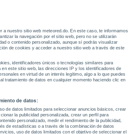
Aviso de nivel rojo
Alerta extrema por altas
temperaturas en Montalbano Elicona
hoy
r a nuestro sitio web meteored.do. En este caso, te informamos
h
tizar la navegación por el sitio web, pero no se utilizarán
dad o contenido personalizado, aunque sí podrás visualizar
ción de cookies y acceder a nuestro sitio web a través de este
odelos
es, identificadores únicos o tecnologías similares para
n este sitio web, las direcciones IP y los identificadores de
rsonales en virtud de un interés legítimo, algo a lo que puedes
 al tratamiento de datos en cualquier momento haciendo clic en
Martes
Miércoles
Jueves
Viernes
11 Ago
12 Ago
13 Ago
14 Ago
miento de datos:
uso de datos limitados para seleccionar anuncios básicos, crear
50%
70%
ccionar la publicidad personalizada, crear un perfil para
0.4 mm
1.2 mm
ontenido personalizado, medir el rendimiento de la publicidad,
30°
/
21°
30°
/
21°
31°
/
22°
30°
/
20°
vés de estadísticas o a través de la combinación de datos
rvicios, uso de datos limitados con el objetivo de seleccionar el