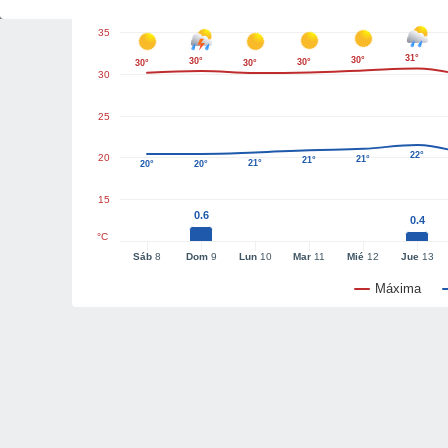
35
31°
30°
30°
30°
30°
30°
30
25
22°
20
21°
21°
21°
20°
20°
15
0.6
0.4
°C
Sáb
8
Dom
9
Lun
10
Mar
11
Mié
12
Jue
13
Máxima