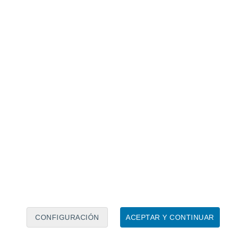
Calendario lunar
Lun
Mar
Mié
Jue
Vie
Sáb
Dom
8
9
10
11
12
13
14
15
16
17
18
19
20
21
CONFIGURACIÓN
ACEPTAR Y CONTINUAR
5