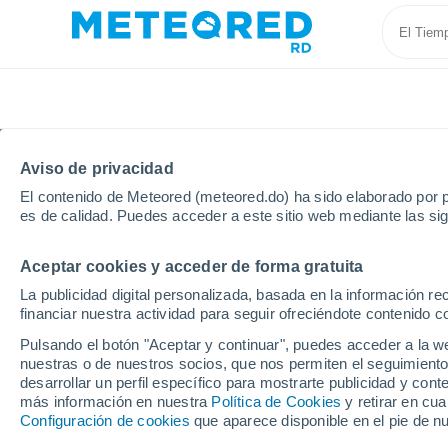
Aviso de privacidad
El contenido de Meteored (meteored.do) ha sido elaborado por p
es de calidad. Puedes acceder a este sitio web mediante las si
Aceptar cookies y acceder de forma gratuita
Inicio
Francia
Occitania
Tarn
Montdurausse
La publicidad digital personalizada, basada en la información r
financiar nuestra actividad para seguir ofreciéndote contenido c
Tiempo en Montduraus
Pulsando el botón "Aceptar y continuar", puedes acceder a la w
nuestras o de nuestros socios, que nos permiten el seguimiento
22:08
Sábado
desarrollar un perfil específico para mostrarte publicidad y co
más información en nuestra
Política de Cookies
y retirar en cu
Configuración de cookies
que aparece disponible en el pie de n
Nubes y claros