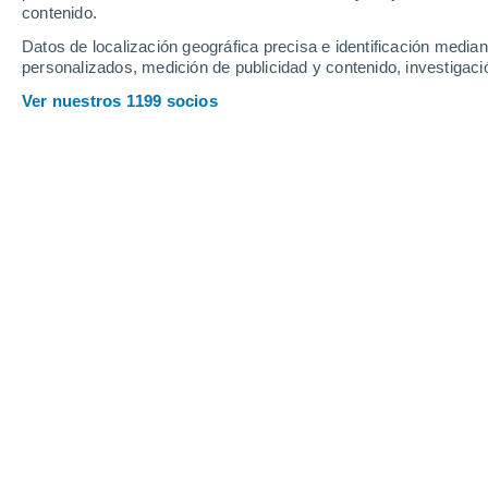
contenido.
13
-
28
km/h
10
-
25
km/h
10
6
-
16
km/h
Datos de localización geográfica precisa e identificación mediant
personalizados, medición de publicidad y contenido, investigació
Tiempo en Montdurausse hoy
, 8 de 
Ver nuestros 1199 socios
Nubes y claros
35°
17:00
Sensación T.
34
Nubes y claros
35°
18:00
Sensación T.
35
Nubes y claros
34°
19:00
Sensación T.
34
Nubes y claros
32°
20:00
Sensación T.
33
Parcialmente 
30°
21:00
Sensación T.
31