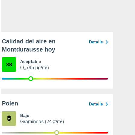
Calidad del aire en
Detalle
Montdurausse hoy
Aceptable
38
O₃ (95 µg/m³)
Polen
Detalle
Bajo
Gramíneas (24 #/m³)