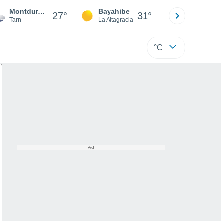
Montdurausse
Bayahibe
Punta Ca
27°
31°
Tarn
La Altagracia
La Altagraci
°C