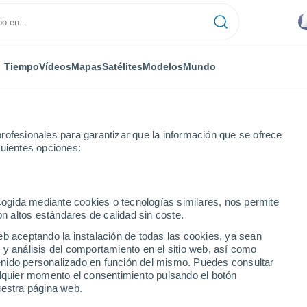
Tiempo
Vídeos
Mapas
Satélites
Modelos
Mundo
rofesionales para garantizar que la información que se ofrece
guientes opciones:
ecogida mediante cookies o tecnologías similares, nos permite
on altos estándares de calidad sin coste.
se
eb aceptando la instalación de todas las cookies, ya sean
 y análisis del comportamiento en el sitio web, así como
...
ntenido personalizado en función del mismo. Puedes consultar
alquier momento el consentimiento pulsando el botón
Por hora
uestra página web.
Intervalos nubosos en las
próximas horas