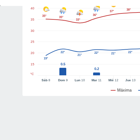
40
38°
37°
36°
35°
35°
35
33°
30
25
22°
22°
20
22°
21°
21°
19°
0.5
15
0.2
°C
Sáb
8
Dom
9
Lun
10
Mar
11
Mié
12
Jue
13
Máxima