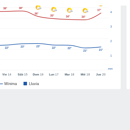
38°
38°
37°
4
36°
35°
34°
34°
3
2
23°
23°
22°
22°
22°
21°
21°
1
mm
Vie
14
Sáb
15
Dom
16
Lun
17
Mar
18
Mié
19
Jue
20
Mínima
Lluvia