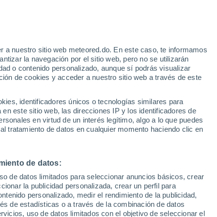
e
r a nuestro sitio web meteored.do. En este caso, te informamos
:
24%
tizar la navegación por el sitio web, pero no se utilizarán
dad o contenido personalizado, aunque sí podrás visualizar
ción de cookies y acceder a nuestro sitio web a través de este
odelos
es, identificadores únicos o tecnologías similares para
n este sitio web, las direcciones IP y los identificadores de
rsonales en virtud de un interés legítimo, algo a lo que puedes
 al tratamiento de datos en cualquier momento haciendo clic en
Martes
Miércoles
Jueves
Viernes
11 Ago
12 Ago
13 Ago
14 Ago
miento de datos:
uso de datos limitados para seleccionar anuncios básicos, crear
50%
ccionar la publicidad personalizada, crear un perfil para
0.2 mm
ontenido personalizado, medir el rendimiento de la publicidad,
36°
/
22°
37°
/
21°
38°
/
22°
38°
/
22°
vés de estadísticas o a través de la combinación de datos
rvicios, uso de datos limitados con el objetivo de seleccionar el