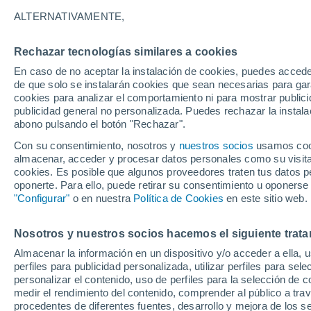
29°
ALTERNATIVAMENTE,
Rechazar tecnologías similares a cookies
Menguant
En caso de no aceptar la instalación de cookies, puedes accede
Iluminada
Sensación de 30°
de que solo se instalarán cookies que sean necesarias para garan
cookies para analizar el comportamiento ni para mostrar publici
publicidad general no personalizada. Puedes rechazar la instala
abono pulsando el botón "Rechazar".
Tiempo 1 - 7 días
Mapa de nubosidad
Satélites
M
Con su consentimiento, nosotros y
nuestros socios
usamos cooki
almacenar, acceder y procesar datos personales como su visita e
cookies. Es posible que algunos proveedores traten tus datos pe
oponerte. Para ello, puede retirar su consentimiento u oponerse
Mañana
Lunes
Hoy
"Configurar"
o en nuestra
Política de Cookies
en este sitio web.
9 Ago
10 Ago
8 Ago
Nosotros y nuestros socios hacemos el siguiente trata
Almacenar la información en un dispositivo y/o acceder a ella, 
60%
perfiles para publicidad personalizada, utilizar perfiles para sele
0.5 mm
personalizar el contenido, uso de perfiles para la selección de c
35°
/
22°
33°
/
21°
35°
/
19°
medir el rendimiento del contenido, comprender al público a tra
procedentes de diferentes fuentes, desarrollo y mejora de los se