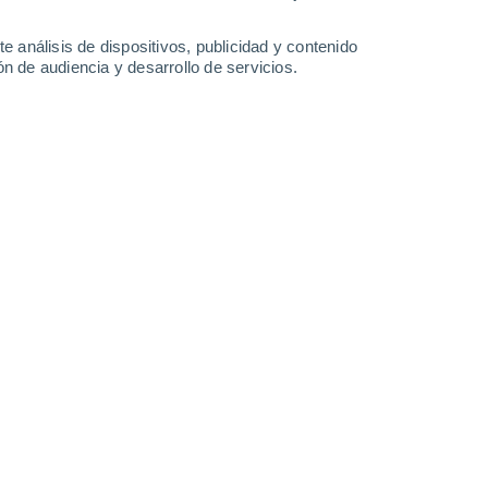
-
35
km/h
8
-
15
km/h
10
-
23
km/h
5
-
17
km/h
e análisis de dispositivos, publicidad y contenido
n de audiencia y desarrollo de servicios.
agosto
Oeste
4 Medio
°
2
-
15 km/h
FPS:
6-10
Suroeste
2 Bajo
°
4
-
13 km/h
FPS:
no
Suroeste
1 Bajo
°
2
-
13 km/h
FPS:
no
Sureste
0 Bajo
°
4
-
11 km/h
FPS:
no
nuboso
Sureste
0 Bajo
°
6
-
13 km/h
FPS:
no