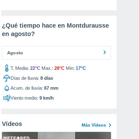
¿Qué tiempo hace en Montdurausse
en
agosto
?
Agosto
T. Media:
22°C
Max.:
28°C
Min:
17°C
Días de lluvia:
8
días
Acum. de lluvia:
67 mm
Viento medio:
9 km/h
Vídeos
Más Vídeos