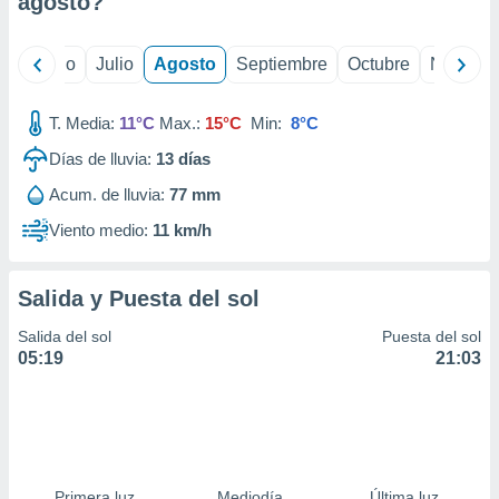
agosto
?
ados con el
 seleccionar
o.
yo
Junio
Julio
Agosto
Septiembre
Octubre
Noviemb
calización
precisa e
ión mediante
T. Media:
11°C
Max.:
15°C
Min:
8°C
Días de lluvia:
13
días
, publicidad
Acum. de lluvia:
77 mm
dos,
 publicidad
Viento medio:
11 km/h
,
ón de
 desarrollo
Salida y Puesta del sol
s.
Salida del sol
Puesta del sol
tros 1199
05:19
21:03
ios
Primera luz
Mediodía
Última luz