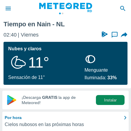
Tiempo en Nain - NL
privacidad
02:40
Viernes
...
o de
o) ha sido
Nubes y claros
or
11°
es para
ue la
 que se
Menguante
e calidad.
Sensación de 11°
Iluminada:
33%
eder a este
ediante las
opciones:
¡Descarga
GRATIS
la app de
Instalar
ookies y
Meteored!
e forma
Por hora
d digital
Cielos nubosos en las próximas horas
ada, basada