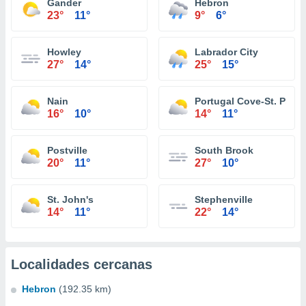
Gander
Hebron
23°
11°
9°
6°
Howley
Labrador City
27°
14°
25°
15°
Nain
Portugal Cove-St. Philip
16°
10°
14°
11°
Postville
South Brook
20°
11°
27°
10°
St. John's
Stephenville
14°
11°
22°
14°
Localidades cercanas
Hebron
(192.35 km)