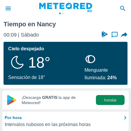
Tiempo en Nancy
privacidad
00:09
Sábado
...
o de
o) ha sido
Cielo despejado
or
18°
es para
ue la
 que se
Menguante
e calidad.
Sensación de 18°
Iluminada:
24%
eder a este
ediante las
opciones:
¡Descarga
GRATIS
la app de
Instalar
ookies y
Meteored!
e forma
Por hora
d digital
Intervalos nubosos en las próximas horas
ada, basada