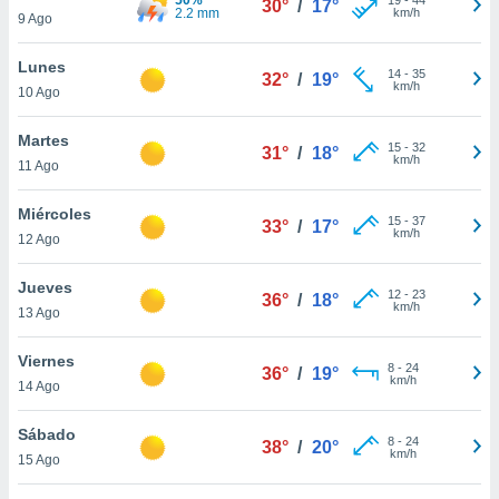
30°
/
17°
ublicidad y
2.2 mm
km/h
9 Ago
do en
Lunes
 mismo.
14
-
35
32°
/
19°
km/h
sultar más
10 Ago
 en nuestra
 Cookies
y
Martes
15
-
32
31°
/
18°
ualquier
km/h
11 Ago
ento
Miércoles
 botón
15
-
37
33°
/
17°
km/h
12 Ago
ación de
kies
 disponible
Jueves
12
-
23
36°
/
18°
e nuestra
km/h
13 Ago
.
Viernes
IVAMENTE,
8
-
24
36°
/
19°
km/h
14 Ago
as
Sábado
8
-
24
38°
/
20°
 a cookies
km/h
15 Ago
 no aceptar