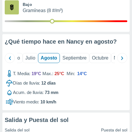
ados con el
Bajo
 seleccionar
Gramíneas (8 #/m³)
o.
calización
precisa e
ión mediante
¿Qué tiempo hace en Nancy en
agosto
?
, publicidad
dos,
yo
Junio
Julio
Agosto
Septiembre
Octubre
Noviemb
 publicidad
,
ón de
T. Media:
19°C
Max.:
25°C
Min:
14°C
 desarrollo
s.
Días de lluvia:
12
días
tros 1199
Acum. de lluvia:
73 mm
ios
Viento medio:
10 km/h
Salida y Puesta del sol
Salida del sol
Puesta del sol