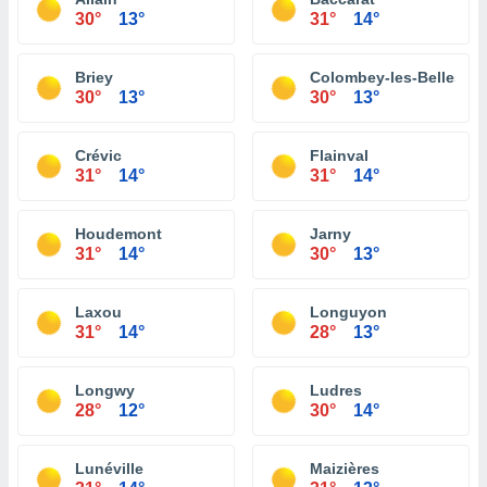
30°
13°
31°
14°
Briey
Colombey-les-Belles
30°
13°
30°
13°
Crévic
Flainval
31°
14°
31°
14°
Houdemont
Jarny
31°
14°
30°
13°
Laxou
Longuyon
31°
14°
28°
13°
Longwy
Ludres
28°
12°
30°
14°
Lunéville
Maizières