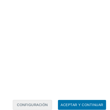
Calendario lunar
Lun
Mar
Mié
Jue
Vie
Sáb
Dom
7
8
9
10
11
12
13
14
15
16
17
18
19
20
CONFIGURACIÓN
ACEPTAR Y CONTINUAR
40