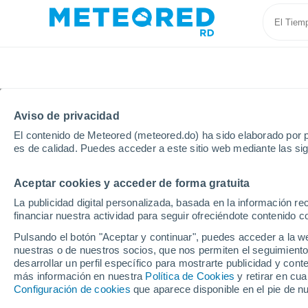
Aviso de privacidad
El contenido de Meteored (meteored.do) ha sido elaborado por p
es de calidad. Puedes acceder a este sitio web mediante las si
Aceptar cookies y acceder de forma gratuita
Inicio
Reino Unido
Sur de Escocia
Newcastleto
La publicidad digital personalizada, basada en la información r
financiar nuestra actividad para seguir ofreciéndote contenido c
Tiempo en Newcastlet
Pulsando el botón "Aceptar y continuar", puedes acceder a la w
nuestras o de nuestros socios, que nos permiten el seguimiento
07:20
Viernes
desarrollar un perfil específico para mostrarte publicidad y co
más información en nuestra
Política de Cookies
y retirar en cu
Configuración de cookies
que aparece disponible en el pie de n
Nubes y claros