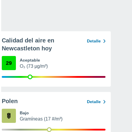
Calidad del aire en
Detalle
Newcastleton hoy
Aceptable
29
O₃ (73 µg/m³)
Polen
Detalle
Bajo
Gramíneas (17 #/m³)