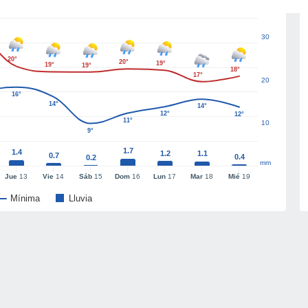
30
20°
20°
19°
19°
19°
18°
17°
20
16°
14°
14°
12°
12°
11°
10
9°
1.7
1.4
1.2
1.1
0.7
0.4
0.2
mm
Jue
13
Vie
14
Sáb
15
Dom
16
Lun
17
Mar
18
Mié
19
Mínima
Lluvia