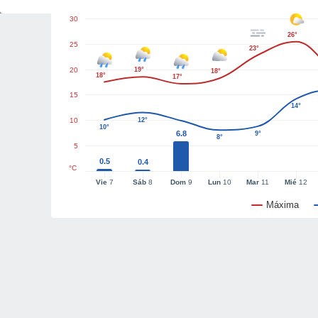
30
26°
25
23°
20
19°
18°
18°
17°
15
14°
10
12°
10°
6.8
9°
8°
5
0.5
0.4
°C
Vie
7
Sáb
8
Dom
9
Lun
10
Mar
11
Mié
12
Máxima