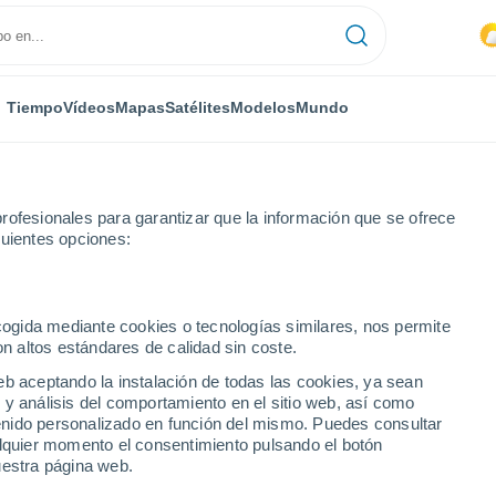
Tiempo
Vídeos
Mapas
Satélites
Modelos
Mundo
rofesionales para garantizar que la información que se ofrece
guientes opciones:
n
ecogida mediante cookies o tecnologías similares, nos permite
on altos estándares de calidad sin coste.
on
eb aceptando la instalación de todas las cookies, ya sean
 y análisis del comportamiento en el sitio web, así como
...
ntenido personalizado en función del mismo. Puedes consultar
alquier momento el consentimiento pulsando el botón
Por hora
uestra página web.
Lluvias débiles en las próximas
horas