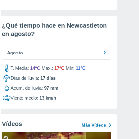
¿Qué tiempo hace en Newcastleton
en
agosto
?
Agosto
T. Media:
14°C
Max.:
17°C
Min:
11°C
Días de lluvia:
17
días
Acum. de lluvia:
97 mm
Viento medio:
13 km/h
Vídeos
Más Vídeos