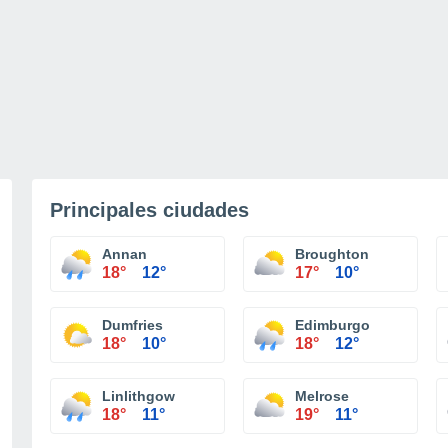
Principales ciudades
Annan
Broughton
18°
12°
17°
10°
Dumfries
Edimburgo
18°
10°
18°
12°
Linlithgow
Melrose
18°
11°
19°
11°