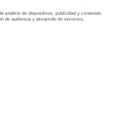
-
27
km/h
14
-
31
km/h
15
-
32
km/h
22
-
50
km/h
e análisis de dispositivos, publicidad y contenido
n de audiencia y desarrollo de servicios.
gosto
Suroeste
0 Bajo
11
-
22 km/h
FPS:
no
Suroeste
1 Bajo
14
-
29 km/h
FPS:
no
Suroeste
1 Bajo
17
-
36 km/h
FPS:
no
Suroeste
2 Bajo
22
-
44 km/h
FPS:
no
Suroeste
4 Medio
25
-
51 km/h
FPS:
6-10