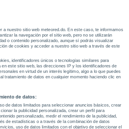
r a nuestro sitio web meteored.do. En este caso, te informamos
/h
tizar la navegación por el sitio web, pero no se utilizarán
dad o contenido personalizado, aunque sí podrás visualizar
ción de cookies y acceder a nuestro sitio web a través de este
s
es, identificadores únicos o tecnologías similares para
n este sitio web, las direcciones IP y los identificadores de
rsonales en virtud de un interés legítimo, algo a lo que puedes
 al tratamiento de datos en cualquier momento haciendo clic en
Lunes
Martes
Miércoles
Jueves
10 Ago
11 Ago
12 Ago
13 Ago
miento de datos:
uso de datos limitados para seleccionar anuncios básicos, crear
70%
ccionar la publicidad personalizada, crear un perfil para
1.4 mm
ontenido personalizado, medir el rendimiento de la publicidad,
18°
/
8°
23°
/
9°
26°
/
14°
20°
/
16°
vés de estadísticas o a través de la combinación de datos
rvicios, uso de datos limitados con el objetivo de seleccionar el