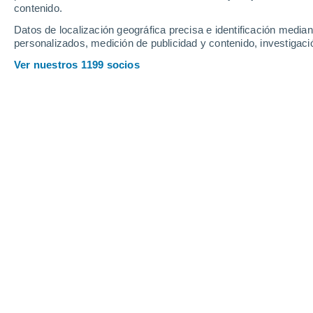
contenido.
24
-
51
km/h
19
-
43
km/h
12
25
-
52
km/h
Datos de localización geográfica precisa e identificación mediant
personalizados, medición de publicidad y contenido, investigació
Tiempo en Newcastleton hoy
, 7 de a
Ver nuestros 1199 socios
Nubes y claros
12°
07:00
Sensación T.
12°
Nubes y claros
13°
08:00
Sensación T.
13°
Nubes y claros
14°
09:00
Sensación T.
14°
Lluvia débil
30%
16°
11:00
0.4 mm
Sensación T.
16°
Cubierto
17°
14:00
Sensación T.
17°