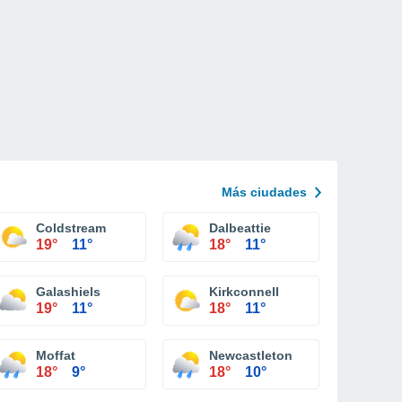
Más ciudades
Coldstream
Dalbeattie
19°
11°
18°
11°
Galashiels
Kirkconnell
19°
11°
18°
11°
Moffat
Newcastleton
18°
9°
18°
10°