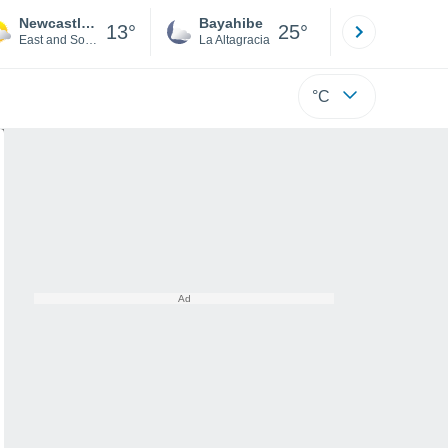
Newcastleton
Bayahibe
Punta Ca
13°
25°
East and South West Scotland
La Altagracia
La Altagraci
°C