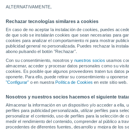
12°
ALTERNATIVAMENTE,
Rechazar tecnologías similares a cookies
Suroeste
En caso de no aceptar la instalación de cookies, puedes accede
Sensación de 12°
11
-
22 km
de que solo se instalarán cookies que sean necesarias para garan
cookies para analizar el comportamiento ni para mostrar publici
publicidad general no personalizada. Puedes rechazar la instala
abono pulsando el botón "Rechazar".
Tiempo 1 - 7 días
Mapa de lluvia
Satélites
Modelo
Con su consentimiento, nosotros y
nuestros socios
usamos cooki
almacenar, acceder y procesar datos personales como su visita e
cookies. Es posible que algunos proveedores traten tus datos pe
oponerte. Para ello, puede retirar su consentimiento u oponerse
Mañana
Domingo
Hoy
"Configurar"
o en nuestra
Política de Cookies
en este sitio web.
8 Ago
9 Ago
7 Ago
Nosotros y nuestros socios hacemos el siguiente trata
Almacenar la información en un dispositivo y/o acceder a ella, 
40%
90%
50%
perfiles para publicidad personalizada, utilizar perfiles para sele
0.4 mm
6.8 mm
0.5 mm
personalizar el contenido, uso de perfiles para la selección de c
19°
/
12°
17°
/
10°
18°
/
10°
medir el rendimiento del contenido, comprender al público a tra
procedentes de diferentes fuentes, desarrollo y mejora de los se