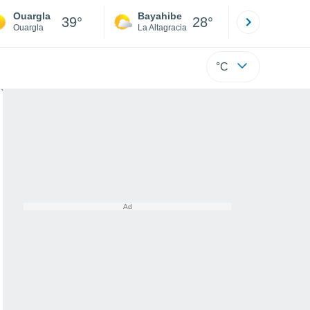
Ouargla
Bayahibe
Punta Ca
39°
28°
Ouargla
La Altagracia
La Altagraci
°C