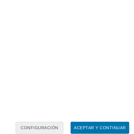
Calendario lunar
Lun
Mar
Mié
Jue
Vie
Sáb
Dom
8
9
10
11
12
13
14
15
16
17
18
19
20
21
CONFIGURACIÓN
ACEPTAR Y CONTINUAR
6