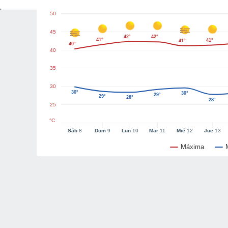
50
45
42°
42°
41°
41°
41°
40°
40
35
30
30°
30°
29°
29°
28°
28°
25
°C
Sáb
8
Dom
9
Lun
10
Mar
11
Mié
12
Jue
13
Máxima