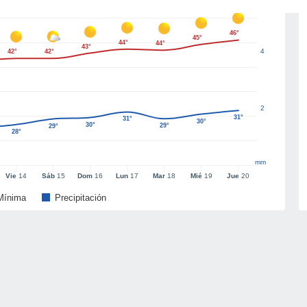
46°
45°
44°
44°
43°
4
42°
42°
2
31°
31°
30°
30°
29°
29°
28°
mm
Vie
14
Sáb
15
Dom
16
Lun
17
Mar
18
Mié
19
Jue
20
Mínima
Precipitación