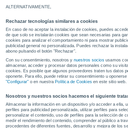
39°
ALTERNATIVAMENTE,
Rechazar tecnologías similares a cookies
UV
10 ¡Mu
Alto!
En caso de no aceptar la instalación de cookies, puedes accede
Sensación de 38°
FPS
25-50
de que solo se instalarán cookies que sean necesarias para garan
cookies para analizar el comportamiento ni para mostrar publici
publicidad general no personalizada. Puedes rechazar la instala
abono pulsando el botón "Rechazar".
Tiempo 1 - 7 días
Mapa de nubosidad
Satélites
M
Con su consentimiento, nosotros y
nuestros socios
usamos cooki
almacenar, acceder y procesar datos personales como su visita e
cookies. Es posible que algunos proveedores traten tus datos pe
oponerte. Para ello, puede retirar su consentimiento u oponerse
Mañana
Lunes
Hoy
"Configurar"
o en nuestra
Política de Cookies
en este sitio web.
9 Ago
10 Ago
8 Ago
Nosotros y nuestros socios hacemos el siguiente trata
Almacenar la información en un dispositivo y/o acceder a ella, 
perfiles para publicidad personalizada, utilizar perfiles para sele
personalizar el contenido, uso de perfiles para la selección de c
41°
/
29°
42°
/
28°
40°
/
30°
medir el rendimiento del contenido, comprender al público a tra
procedentes de diferentes fuentes, desarrollo y mejora de los se