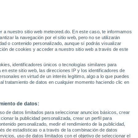
Aviso de nivel amarillo
Alerta moderada por tormenta en
Ouargla hoy
y
r a nuestro sitio web meteored.do. En este caso, te informamos
tizar la navegación por el sitio web, pero no se utilizarán
dad o contenido personalizado, aunque sí podrás visualizar
ción de cookies y acceder a nuestro sitio web a través de este
odelos
es, identificadores únicos o tecnologías similares para
n este sitio web, las direcciones IP y los identificadores de
rsonales en virtud de un interés legítimo, algo a lo que puedes
 al tratamiento de datos en cualquier momento haciendo clic en
Martes
Miércoles
Jueves
Viernes
11 Ago
12 Ago
13 Ago
14 Ago
miento de datos:
uso de datos limitados para seleccionar anuncios básicos, crear
ccionar la publicidad personalizada, crear un perfil para
ontenido personalizado, medir el rendimiento de la publicidad,
42°
/
29°
41°
/
30°
41°
/
28°
42°
/
28°
vés de estadísticas o a través de la combinación de datos
rvicios, uso de datos limitados con el objetivo de seleccionar el