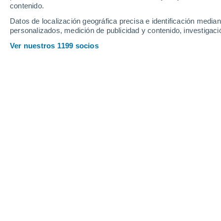
contenido.
12
-
22
km/h
13
-
27
km/h
14
15
-
28
km/h
Datos de localización geográfica precisa e identificación mediant
personalizados, medición de publicidad y contenido, investigació
Tiempo en Ouargla hoy
, 8 de agosto
Ver nuestros 1199 socios
Soleado
39°
13:00
Sensación T.
38°
Nubes y claros
39°
14:00
Sensación T.
39°
Soleado
40°
15:00
Sensación T.
39°
Soleado
40°
16:00
Sensación T.
39°
Nubes y claros
40°
17:00
Sensación T.
39°