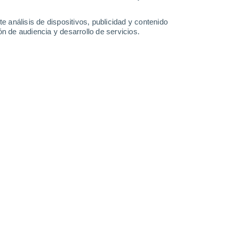
-
25
km/h
21
-
38
km/h
14
-
27
km/h
11
-
24
km/h
e análisis de dispositivos, publicidad y contenido
n de audiencia y desarrollo de servicios.
Este
10 ¡Muy Alto!
9
-
24 km/h
FPS:
25-50
Este
8 ¡Muy Alto!
9
-
22 km/h
FPS:
25-50
Noreste
6 Alto
9
-
22 km/h
FPS:
15-25
Noreste
4 Medio
10
-
22 km/h
FPS:
6-10
Noreste
2 Bajo
12
-
24 km/h
FPS:
no