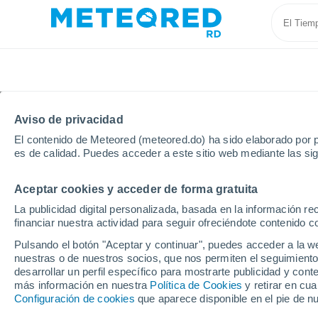
Aviso de privacidad
El contenido de Meteored (meteored.do) ha sido elaborado por p
es de calidad. Puedes acceder a este sitio web mediante las si
Aceptar cookies y acceder de forma gratuita
Inicio
Argelia
Provincia de Ouargla
Ouargla
La publicidad digital personalizada, basada en la información r
financiar nuestra actividad para seguir ofreciéndote contenido c
Tiempo en Ouargla
Pulsando el botón "Aceptar y continuar", puedes acceder a la w
nuestras o de nuestros socios, que nos permiten el seguimiento
12:40
Sábado
desarrollar un perfil específico para mostrarte publicidad y co
más información en nuestra
Política de Cookies
y retirar en cu
Configuración de cookies
que aparece disponible en el pie de n
Soleado