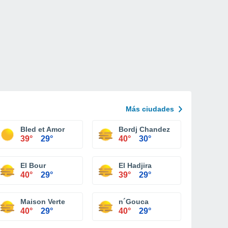
Más ciudades
Bled et Amor
Bordj Chandez
39°
29°
40°
30°
El Bour
El Hadjira
40°
29°
39°
29°
Maison Verte
n´Gouca
40°
29°
40°
29°