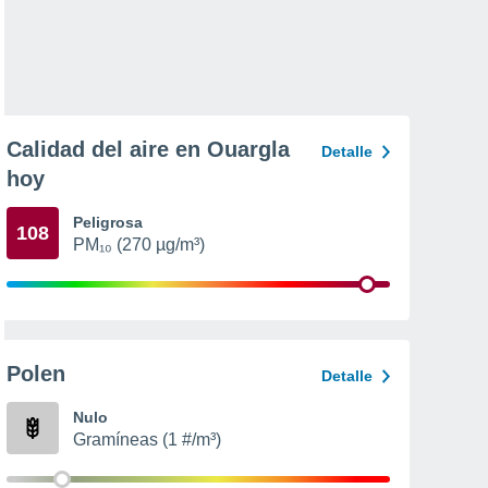
Calidad del aire en Ouargla
Detalle
hoy
Peligrosa
108
PM₁₀ (270 µg/m³)
Polen
Detalle
Nulo
Gramíneas (1 #/m³)