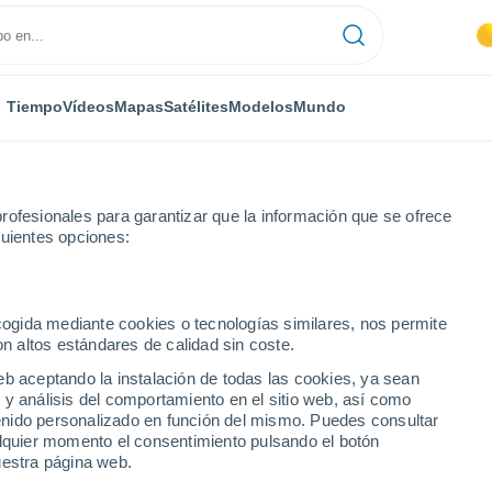
Tiempo
Vídeos
Mapas
Satélites
Modelos
Mundo
rofesionales para garantizar que la información que se ofrece
guientes opciones:
ecogida mediante cookies o tecnologías similares, nos permite
on altos estándares de calidad sin coste.
eb aceptando la instalación de todas las cookies, ya sean
 y análisis del comportamiento en el sitio web, así como
...
ntenido personalizado en función del mismo. Puedes consultar
alquier momento el consentimiento pulsando el botón
Por hora
uestra página web.
Intervalos nubosos en las
próximas horas