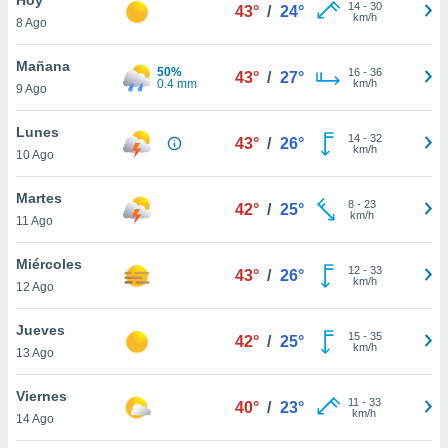
ublicidad y
14
-
30
43°
/
24°
km/h
8 Ago
do en
 mismo.
Mañana
50%
16
-
36
43°
/
27°
sultar más
0.4 mm
km/h
9 Ago
 en nuestra
 Cookies
y
Lunes
14
-
32
ualquier
43°
/
26°
km/h
10 Ago
ento
 botón
Martes
8
-
23
42°
/
25°
ación de
km/h
11 Ago
kies
 disponible
Miércoles
12
-
33
e nuestra
43°
/
26°
km/h
12 Ago
.
Jueves
IVAMENTE,
15
-
35
42°
/
25°
km/h
13 Ago
as
Viernes
11
-
33
40°
/
23°
 a cookies
km/h
14 Ago
 no aceptar