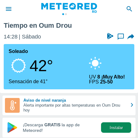
Tiempo en Oum Drou
privacidad
14:28
Sábado
...
o de
o) ha sido
Soleado
or
42°
es para
ue la
 que se
UV
8 ¡Muy Alto!
e calidad.
Sensación de 41°
FPS
25-50
eder a este
ediante las
opciones:
Aviso de nivel naranja
Alerta importante por altas temperaturas en Oum Drou
ookies y
hoy
e forma
¡Descarga
GRATIS
la app de
Instalar
d digital
Meteored!
ada, basada