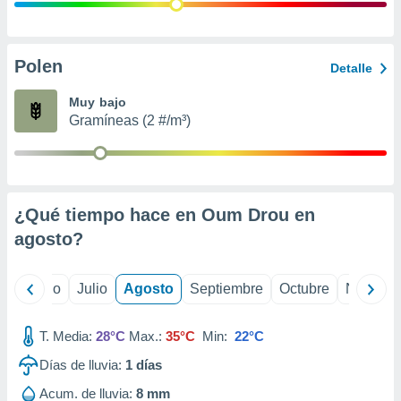
ados con el
 seleccionar
o.
calización
Polen
Detalle
precisa e
ión mediante
Muy bajo
Gramíneas (2 #/m³)
, publicidad
dos,
 publicidad
,
¿Qué tiempo hace en Oum Drou en
ón de
 desarrollo
agosto
?
s.
tros 1199
yo
Junio
Julio
Agosto
Septiembre
Octubre
Noviemb
ios
T. Media:
28°C
Max.:
35°C
Min:
22°C
Días de lluvia:
1
días
Acum. de lluvia:
8 mm