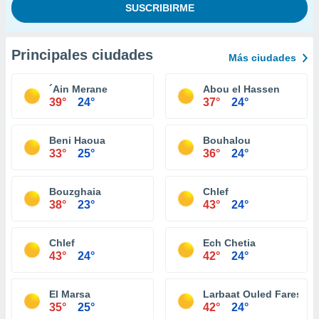
Principales ciudades
Más ciudades
´Ain Merane
Abou el Hassen
39°
24°
37°
24°
Beni Haoua
Bouhalou
33°
25°
36°
24°
Bouzghaia
Chlef
38°
23°
43°
24°
Chlef
Ech Chetia
43°
24°
42°
24°
El Marsa
Larbaat Ouled Fares
35°
25°
42°
24°