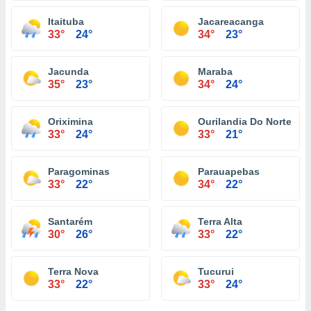
Itaituba
Jacareacanga
33°
24°
34°
23°
Jacunda
Maraba
35°
23°
34°
24°
Oriximina
Ourilandia Do Norte
33°
24°
33°
21°
Paragominas
Parauapebas
33°
22°
34°
22°
Santarém
Terra Alta
30°
26°
33°
22°
Terra Nova
Tucurui
33°
22°
33°
24°