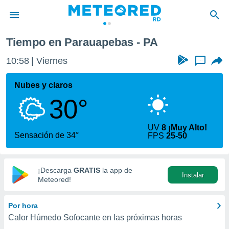
Tiempo en Parauapebas - PA
privacidad
10:58
Viernes
...
o de
o) ha sido
Nubes y claros
or
30°
es para
ue la
 que se
UV
8 ¡Muy Alto!
e calidad.
Sensación de 34°
FPS
25-50
eder a este
ediante las
opciones:
¡Descarga
GRATIS
la app de
Instalar
ookies y
Meteored!
e forma
Por hora
d digital
Calor Húmedo Sofocante en las próximas horas
ada, basada