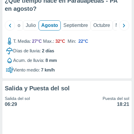
¿Qué tiempo hace en Parauapebas - PA
ados con el
 seleccionar
en
agosto
?
o.
calización
yo
Junio
Julio
Agosto
Septiembre
Octubre
Noviemb
precisa e
ión mediante
T. Media:
27°C
Max.:
32°C
Min:
22°C
, publicidad
Días de lluvia:
2
días
dos,
Acum. de lluvia:
8 mm
 publicidad
,
Viento medio:
7 km/h
ón de
 desarrollo
s.
Salida y Puesta del sol
tros 1199
Salida del sol
Puesta del sol
ios
06:29
18:21