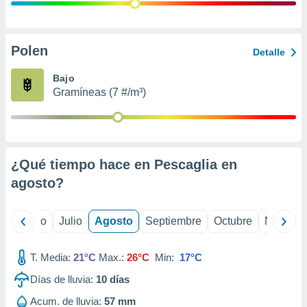
ados con el
 seleccionar
o.
calización
Polen
Detalle
precisa e
ión mediante
Bajo
Gramíneas (7 #/m³)
, publicidad
dos,
 publicidad
,
¿Qué tiempo hace en Pescaglia en
ón de
 desarrollo
agosto
?
s.
tros 1199
yo
Junio
Julio
Agosto
Septiembre
Octubre
Noviemb
ios
T. Media:
21°C
Max.:
26°C
Min:
17°C
Días de lluvia:
10
días
Acum. de lluvia:
57 mm