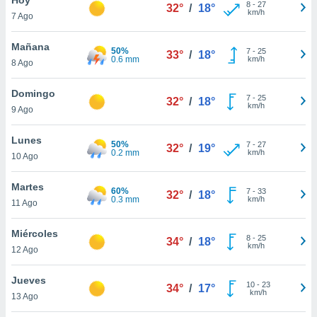
ublicidad y
8
-
27
32°
/
18°
km/h
7 Ago
do en
 mismo.
Mañana
50%
7
-
25
33°
/
18°
sultar más
0.6 mm
km/h
8 Ago
 en nuestra
 Cookies
y
Domingo
7
-
25
ualquier
32°
/
18°
km/h
9 Ago
ento
 botón
Lunes
50%
7
-
27
32°
/
19°
ación de
0.2 mm
km/h
10 Ago
kies
 disponible
Martes
60%
7
-
33
e nuestra
32°
/
18°
0.3 mm
km/h
11 Ago
.
Miércoles
IVAMENTE,
8
-
25
34°
/
18°
km/h
12 Ago
as
Jueves
10
-
23
34°
/
17°
 a cookies
km/h
13 Ago
 no aceptar