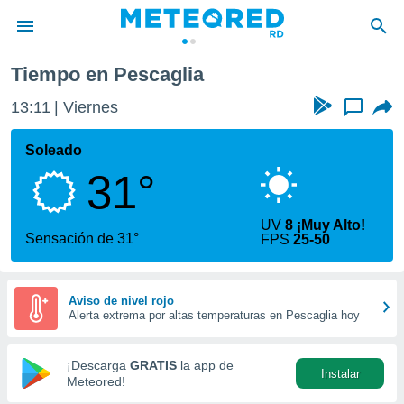
Tiempo en Pescaglia
privacidad
13:11
Viernes
...
o de
o) ha sido
Soleado
or
31°
es para
ue la
 que se
UV
8 ¡Muy Alto!
e calidad.
Sensación de 31°
FPS
25-50
eder a este
ediante las
opciones:
Aviso de nivel rojo
Alerta extrema por altas temperaturas en Pescaglia hoy
ookies y
e forma
¡Descarga
GRATIS
la app de
Instalar
d digital
Meteored!
ada, basada