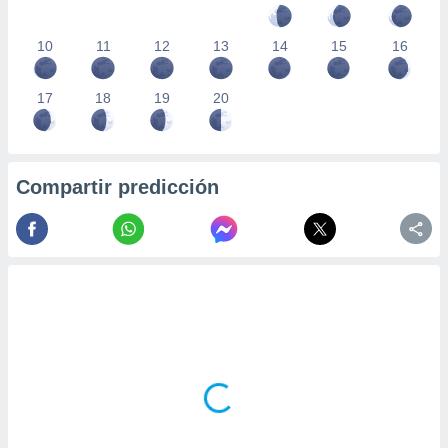
10
11
12
13
14
15
16
17
18
19
20
Compartir predicción