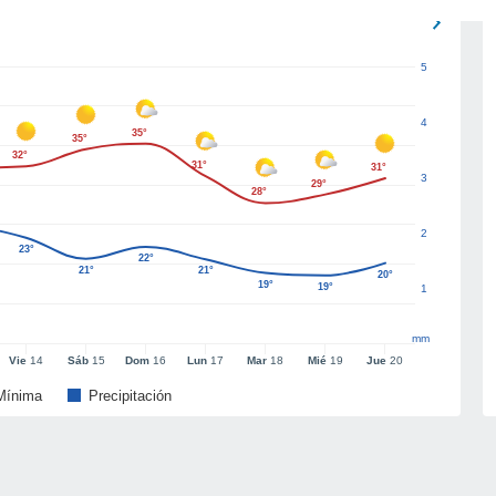
5
4
35°
35°
32°
31°
31°
3
29°
28°
2
23°
22°
21°
21°
20°
19°
19°
1
mm
Vie
14
Sáb
15
Dom
16
Lun
17
Mar
18
Mié
19
Jue
20
Mínima
Precipitación