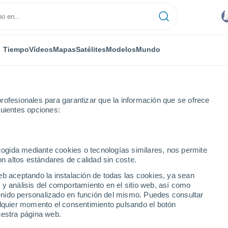
Tiempo
Vídeos
Mapas
Satélites
Modelos
Mundo
rofesionales para garantizar que la información que se ofrece
guientes opciones:
ecogida mediante cookies o tecnologías similares, nos permite
on altos estándares de calidad sin coste.
cco
eb aceptando la instalación de todas las cookies, ya sean
 y análisis del comportamiento en el sitio web, así como
...
ntenido personalizado en función del mismo. Puedes consultar
alquier momento el consentimiento pulsando el botón
Por hora
uestra página web.
Intervalos nubosos en las
próximas horas