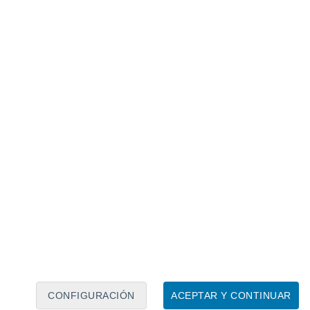
Calendario lunar
Lun
Mar
Mié
Jue
Vie
Sáb
Dom
8
9
10
11
12
13
14
15
16
17
18
19
20
21
CONFIGURACIÓN
ACEPTAR Y CONTINUAR