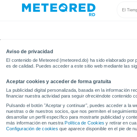
Aviso de privacidad
El contenido de Meteored (meteored.do) ha sido elaborado por p
es de calidad. Puedes acceder a este sitio web mediante las si
Aceptar cookies y acceder de forma gratuita
Inicio
Italia
Provincia de Padua
Piove di Sacco
La publicidad digital personalizada, basada en la información r
financiar nuestra actividad para seguir ofreciéndote contenido c
Tiempo en Piove di Sa
Pulsando el botón "Aceptar y continuar", puedes acceder a la w
nuestras o de nuestros socios, que nos permiten el seguimiento
01:48
Sábado
desarrollar un perfil específico para mostrarte publicidad y co
más información en nuestra
Política de Cookies
y retirar en cu
Configuración de cookies
que aparece disponible en el pie de n
Nubes y claros