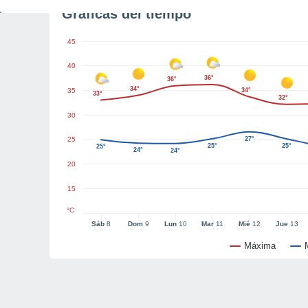
Gráficas del tiempo
45
40
36°
36°
34°
35
34°
33°
32°
30
25
27°
25°
25°
25°
24°
24°
20
15
°C
Sáb
8
Dom
9
Lun
10
Mar
11
Mié
12
Jue
13
Máxima