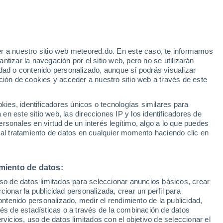
Aviso de nivel naranja
Alerta importante por altas
temperaturas en Piove di Sacco hoy
e
r a nuestro sitio web meteored.do. En este caso, te informamos
:
24%
tizar la navegación por el sitio web, pero no se utilizarán
dad o contenido personalizado, aunque sí podrás visualizar
ción de cookies y acceder a nuestro sitio web a través de este
odelos
es, identificadores únicos o tecnologías similares para
n este sitio web, las direcciones IP y los identificadores de
rsonales en virtud de un interés legítimo, algo a lo que puedes
 al tratamiento de datos en cualquier momento haciendo clic en
Martes
Miércoles
Jueves
Viernes
11 Ago
12 Ago
13 Ago
14 Ago
miento de datos:
uso de datos limitados para seleccionar anuncios básicos, crear
ccionar la publicidad personalizada, crear un perfil para
ontenido personalizado, medir el rendimiento de la publicidad,
36°
/
25°
34°
/
27°
32°
/
25°
32°
/
23°
vés de estadísticas o a través de la combinación de datos
rvicios, uso de datos limitados con el objetivo de seleccionar el