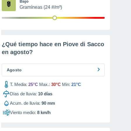
Bajo
Gramíneas (24 #/m³)
¿Qué tiempo hace en Piove di Sacco
en
agosto
?
Agosto
T. Media:
25°C
Max.:
30°C
Min:
21°C
Días de lluvia:
10
días
Acum. de lluvia:
90 mm
Viento medio:
8 km/h