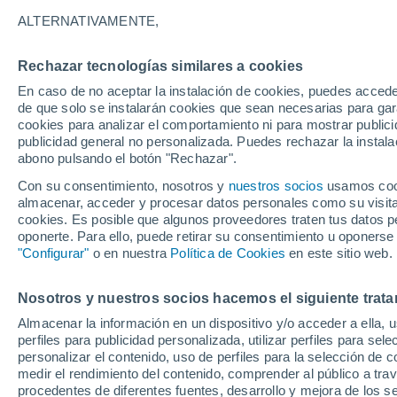
27°
ALTERNATIVAMENTE,
Rechazar tecnologías similares a cookies
Menguant
En caso de no aceptar la instalación de cookies, puedes accede
Iluminada
Sensación de 28°
de que solo se instalarán cookies que sean necesarias para garan
cookies para analizar el comportamiento ni para mostrar publici
publicidad general no personalizada. Puedes rechazar la instala
abono pulsando el botón "Rechazar".
Tiempo 1 - 7 días
Mapa de nubosidad
Satélites
M
Con su consentimiento, nosotros y
nuestros socios
usamos cooki
almacenar, acceder y procesar datos personales como su visita e
cookies. Es posible que algunos proveedores traten tus datos pe
oponerte. Para ello, puede retirar su consentimiento u oponerse
Mañana
Lunes
Hoy
"Configurar"
o en nuestra
Política de Cookies
en este sitio web.
9 Ago
10 Ago
8 Ago
Nosotros y nuestros socios hacemos el siguiente trata
Almacenar la información en un dispositivo y/o acceder a ella, 
perfiles para publicidad personalizada, utilizar perfiles para sele
personalizar el contenido, uso de perfiles para la selección de c
34°
/
24°
36°
/
24°
33°
/
25°
medir el rendimiento del contenido, comprender al público a tra
procedentes de diferentes fuentes, desarrollo y mejora de los se