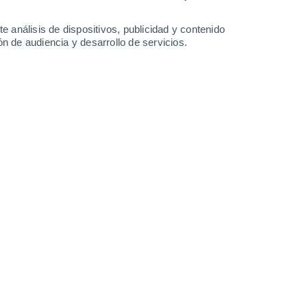
-
21
km/h
18
-
38
km/h
15
-
36
km/h
12
-
32
km/h
e análisis de dispositivos, publicidad y contenido
n de audiencia y desarrollo de servicios.
agosto
Norte
0 Bajo
13
-
24 km/h
FPS:
no
Noreste
0 Bajo
12
-
23 km/h
FPS:
no
Noreste
0 Bajo
12
-
22 km/h
FPS:
no
Noreste
1 Bajo
10
-
19 km/h
FPS:
no
Noreste
5 Medio
16
-
33 km/h
FPS:
6-10