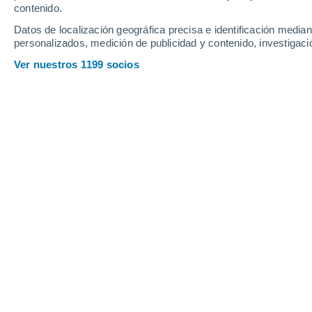
contenido.
10
-
22
km/h
8
-
21
km/h
7
16
-
36
km/h
Datos de localización geográfica precisa e identificación mediant
personalizados, medición de publicidad y contenido, investigació
Tiempo en Piove di Sacco hoy
, 8 de 
Ver nuestros 1199 socios
Nubes y claros
27°
02:00
Sensación T.
28°
Nubes y claros
27°
03:00
Sensación T.
28°
Nubes y claros
26°
05:00
Sensación T.
27°
Nubes y claros
27°
08:00
Sensación T.
28°
Soleado
31°
11:00
Sensación T.
31°