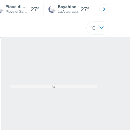
Piove di Sacco
Bayahibe
Punta Ca
27°
27°
Piove di Sacco
La Altagracia
La Altagraci
°C