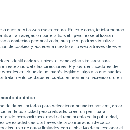
e
r a nuestro sitio web meteored.do. En este caso, te informamos
:
22%
tizar la navegación por el sitio web, pero no se utilizarán
dad o contenido personalizado, aunque sí podrás visualizar
ción de cookies y acceder a nuestro sitio web a través de este
odelos
es, identificadores únicos o tecnologías similares para
n este sitio web, las direcciones IP y los identificadores de
rsonales en virtud de un interés legítimo, algo a lo que puedes
 al tratamiento de datos en cualquier momento haciendo clic en
Martes
Miércoles
Jueves
Viernes
11 Ago
12 Ago
13 Ago
14 Ago
miento de datos:
uso de datos limitados para seleccionar anuncios básicos, crear
70%
90%
80%
80%
ccionar la publicidad personalizada, crear un perfil para
2.5 mm
5.4 mm
3.6 mm
3.8 mm
ontenido personalizado, medir el rendimiento de la publicidad,
28°
/
20°
26°
/
19°
27°
/
19°
27°
/
19°
vés de estadísticas o a través de la combinación de datos
rvicios, uso de datos limitados con el objetivo de seleccionar el