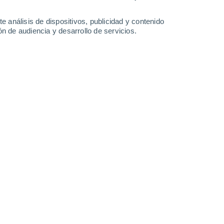
-
45
km/h
10
-
38
km/h
10
-
43
km/h
13
-
58
km/h
e análisis de dispositivos, publicidad y contenido
n de audiencia y desarrollo de servicios.
oso
Norte
0 Bajo
2
-
16 km/h
FPS:
no
oso
Norte
0 Bajo
2
-
16 km/h
FPS:
no
oso
Norte
0 Bajo
2
-
17 km/h
FPS:
no
oso
Norte
0 Bajo
2
-
18 km/h
FPS:
no
Noreste
1 Bajo
7
-
26 km/h
FPS:
no