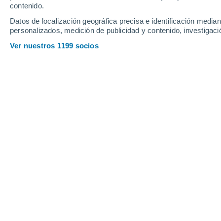
contenido.
13
-
46
km/h
12
-
48
km/h
13
13
-
43
km/h
Datos de localización geográfica precisa e identificación mediant
personalizados, medición de publicidad y contenido, investigació
Tiempo en Polo hoy
, 8 de agosto
Ver nuestros 1199 socios
Parcialmente nub
19°
01:00
Sensación T.
19°
Parcialmente nub
19°
02:00
Sensación T.
19°
Parcialmente nub
18°
03:00
Sensación T.
18°
Parcialmente nub
18°
05:00
Sensación T.
18°
Lluvia débil
30%
22°
08:00
0.1 mm
Sensación T.
22°