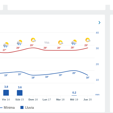
40
29°
29°
28°
28°
28°
28°
30
27°
20
20°
19°
19°
19°
18°
18°
18°
10
3.8
3.6
0.2
mm
Vie
14
Sáb
15
Dom
16
Lun
17
Mar
18
Mié
19
Jue
20
Mínima
Lluvia