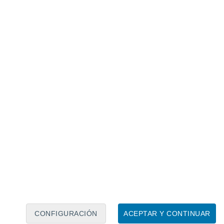
Calendario lunar
Lun
Mar
Mié
Jue
Vie
Sáb
Dom
8
9
10
11
12
13
14
15
16
17
18
19
20
21
CONFIGURACIÓN
ACEPTAR Y CONTINUAR