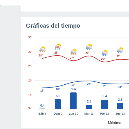
Tiempo para el amanecer
5h 17m
Gráficas del tiempo
35
30
29°
28°
28°
27°
27°
26°
25
20
20°
19°
19°
19°
9.4
18°
17°
15
5.5
5.4
3.6
2.5
0.4
°C
Sáb
8
Dom
9
Lun
10
Mar
11
Mié
12
Jue
13
Máxima