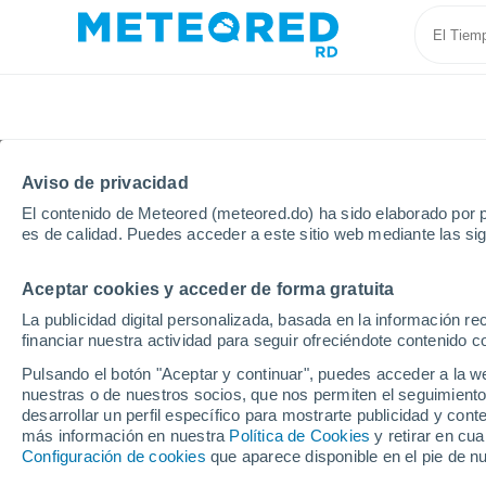
Aviso de privacidad
El contenido de Meteored (meteored.do) ha sido elaborado por p
es de calidad. Puedes acceder a este sitio web mediante las si
Aceptar cookies y acceder de forma gratuita
Inicio
Barahona
Polo
La publicidad digital personalizada, basada en la información r
financiar nuestra actividad para seguir ofreciéndote contenido c
Tiempo en Polo
Pulsando el botón "Aceptar y continuar", puedes acceder a la w
nuestras o de nuestros socios, que nos permiten el seguimiento
00:45
Sábado
desarrollar un perfil específico para mostrarte publicidad y co
más información en nuestra
Política de Cookies
y retirar en cu
Configuración de cookies
que aparece disponible en el pie de n
Parcialmente nuboso