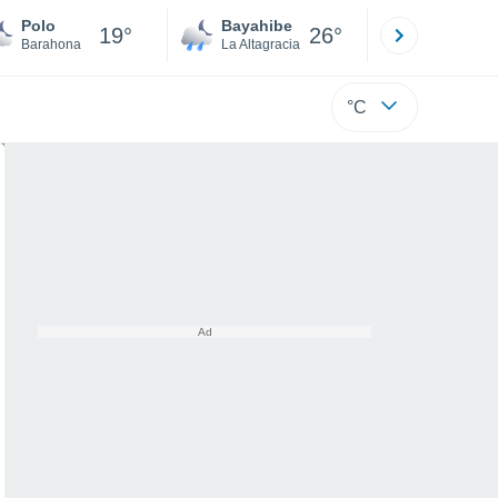
Polo
Bayahibe
Punta Ca
19°
26°
Barahona
La Altagracia
La Altagraci
°C