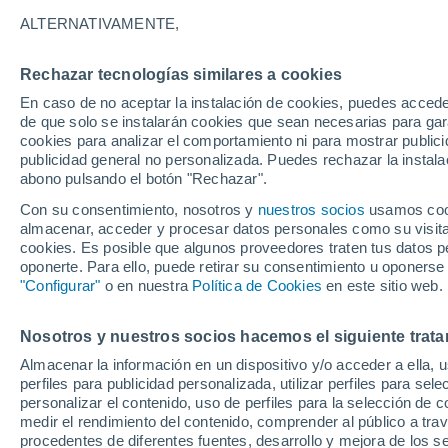
19°
ALTERNATIVAMENTE,
Rechazar tecnologías similares a cookies
Menguant
En caso de no aceptar la instalación de cookies, puedes accede
Iluminada
Sensación de 19°
de que solo se instalarán cookies que sean necesarias para garan
cookies para analizar el comportamiento ni para mostrar publici
publicidad general no personalizada. Puedes rechazar la instala
abono pulsando el botón "Rechazar".
Tiempo 1 - 7 días
Mapa de nubosidad
Satélites
M
Con su consentimiento, nosotros y
nuestros socios
usamos cooki
almacenar, acceder y procesar datos personales como su visita e
cookies. Es posible que algunos proveedores traten tus datos pe
oponerte. Para ello, puede retirar su consentimiento u oponerse
Mañana
Lunes
Hoy
"Configurar"
o en nuestra
Política de Cookies
en este sitio web.
9 Ago
10 Ago
8 Ago
Nosotros y nuestros socios hacemos el siguiente trata
Almacenar la información en un dispositivo y/o acceder a ella, 
70%
90%
50%
perfiles para publicidad personalizada, utilizar perfiles para sele
5.5 mm
9.4 mm
0.4 mm
personalizar el contenido, uso de perfiles para la selección de c
29°
/
18°
27°
/
19°
28°
/
17°
medir el rendimiento del contenido, comprender al público a tra
procedentes de diferentes fuentes, desarrollo y mejora de los se