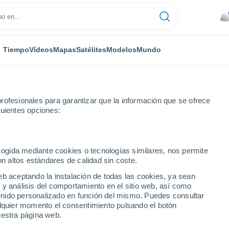
Tiempo
Vídeos
Mapas
Satélites
Modelos
Mundo
rofesionales para garantizar que la información que se ofrece
guientes opciones:
ecogida mediante cookies o tecnologías similares, nos permite
on altos estándares de calidad sin coste.
eb aceptando la instalación de todas las cookies, ya sean
 y análisis del comportamiento en el sitio web, así como
...
ntenido personalizado en función del mismo. Puedes consultar
alquier momento el consentimiento pulsando el botón
Por hora
uestra página web.
Cielos nubosos en las próximas
horas