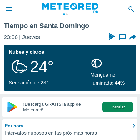
Tiempo en Santa Domingo
privacidad
23:36
Jueves
...
o de
o) ha sido
Nubes y claros
or
24°
es para
ue la
 que se
Menguante
e calidad.
Sensación de 23°
Iluminada:
44%
eder a este
ediante las
opciones:
¡Descarga
GRATIS
la app de
Instalar
ookies y
Meteored!
e forma
Por hora
d digital
Intervalos nubosos en las próximas horas
ada, basada