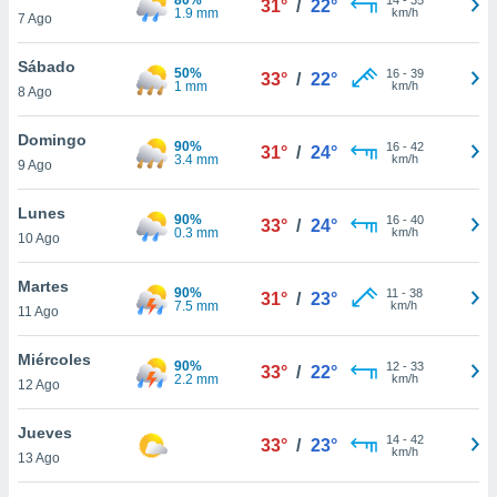
31°
/
22°
ublicidad y
1.9 mm
km/h
7 Ago
do en
Sábado
 mismo.
50%
16
-
39
33°
/
22°
1 mm
km/h
sultar más
8 Ago
 en nuestra
 Cookies
y
Domingo
90%
16
-
42
31°
/
24°
ualquier
3.4 mm
km/h
9 Ago
ento
Lunes
 botón
90%
16
-
40
33°
/
24°
0.3 mm
km/h
10 Ago
ación de
kies
 disponible
Martes
90%
11
-
38
31°
/
23°
e nuestra
7.5 mm
km/h
11 Ago
.
Miércoles
90%
IVAMENTE,
12
-
33
33°
/
22°
2.2 mm
km/h
12 Ago
as
Jueves
14
-
42
33°
/
23°
 a cookies
km/h
13 Ago
 no aceptar