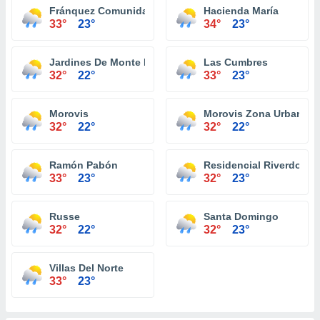
Fránquez Comunidad
Hacienda María
33°
23°
34°
23°
Jardines De Monte Llano
Las Cumbres
32°
22°
33°
23°
Morovis
Morovis Zona Urbana
32°
22°
32°
22°
Ramón Pabón
Residencial Riverdo To
33°
23°
32°
23°
Russe
Santa Domingo
32°
22°
32°
23°
Villas Del Norte
33°
23°