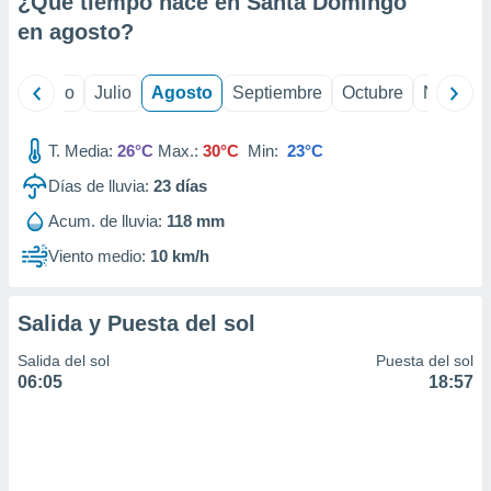
¿Qué tiempo hace en Santa Domingo
ados con el
 seleccionar
en
agosto
?
o.
calización
yo
Junio
Julio
Agosto
Septiembre
Octubre
Noviemb
precisa e
ión mediante
T. Media:
26°C
Max.:
30°C
Min:
23°C
, publicidad
Días de lluvia:
23
días
dos,
Acum. de lluvia:
118 mm
 publicidad
,
Viento medio:
10 km/h
ón de
 desarrollo
s.
Salida y Puesta del sol
tros 1199
Salida del sol
Puesta del sol
ios
06:05
18:57