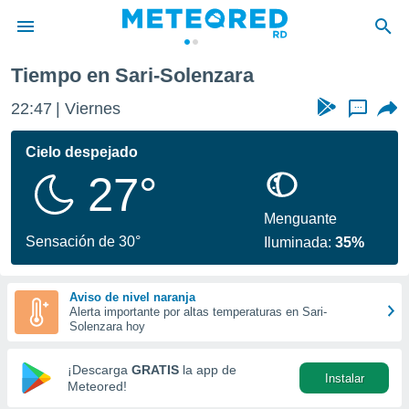
Tiempo en Sari-Solenzara
privacidad
22:47
Viernes
...
o de
o) ha sido
Cielo despejado
or
27°
es para
ue la
 que se
Menguante
e calidad.
Sensación de 30°
Iluminada:
35%
eder a este
ediante las
opciones:
Aviso de nivel naranja
Alerta importante por altas temperaturas en Sari-
ookies y
Solenzara hoy
e forma
¡Descarga
GRATIS
la app de
Instalar
d digital
Meteored!
ada, basada