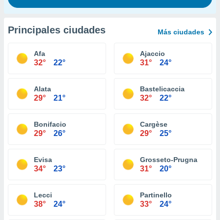
Principales ciudades
Más ciudades
Afa
Ajaccio
32°
22°
31°
24°
Alata
Bastelicaccia
29°
21°
32°
22°
Bonifacio
Cargèse
29°
26°
29°
25°
Evisa
Grosseto-Prugna
34°
23°
31°
20°
Lecci
Partinello
38°
24°
33°
24°