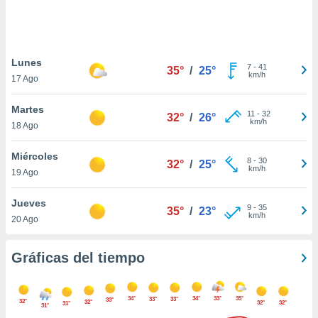
ste abono
 botón
.
Lunes
7
-
41
35°
/
25°
nto,
km/h
17 Ago
cios
Martes
kies,
11
-
32
32°
/
26°
km/h
18 Ago
ores únicos
as similares
nar,
Miércoles
8
-
30
32°
/
25°
rocesar
km/h
19 Ago
onales como
 este sitio
Jueves
recciones IP
9
-
35
35°
/
23°
km/h
20 Ago
ficadores de
 posible
s
Gráficas del tiempo
 traten tus
nales en
 interés
34°
34°
33°
35°
33°
33°
go a lo que
33°
32°
32°
32°
32°
31°
31°
nerte. Para