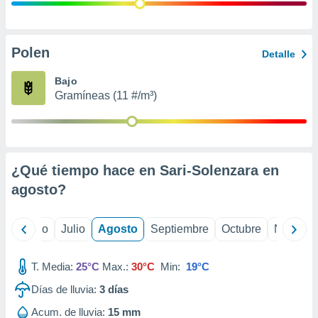
ados con el
 seleccionar
o.
calización
Polen
Detalle
precisa e
ión mediante
Bajo
Gramíneas (11 #/m³)
, publicidad
dos,
 publicidad
,
¿Qué tiempo hace en Sari-Solenzara en
ón de
 desarrollo
agosto
?
s.
tros 1199
yo
Junio
Julio
Agosto
Septiembre
Octubre
Noviemb
ios
T. Media:
25°C
Max.:
30°C
Min:
19°C
Días de lluvia:
3
días
Acum. de lluvia:
15 mm