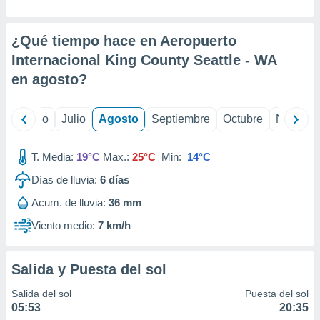
ados con el
 seleccionar
o.
¿Qué tiempo hace en Aeropuerto
calización
Internacional King County Seattle - WA
precisa e
en
agosto
?
ión mediante
, publicidad
yo
Junio
Julio
Agosto
Septiembre
Octubre
Noviemb
dos,
 publicidad
T. Media:
19°C
Max.:
25°C
Min:
14°C
,
ón de
Días de lluvia:
6
días
 desarrollo
s.
Acum. de lluvia:
36 mm
tros 1199
Viento medio:
7 km/h
ios
Salida y Puesta del sol
Salida del sol
Puesta del sol
05:53
20:35