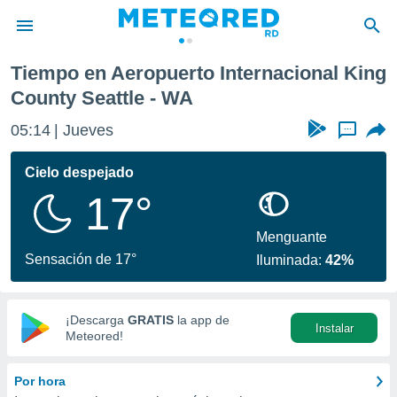
ternacional King County Seattle
Tiempo en Aeropuerto Internacional King
privacidad
County Seattle - WA
o de
05:14
Jueves
...
o) ha sido
or
Cielo despejado
es para
ue la
17°
 que se
e calidad.
Menguante
eder a este
Sensación de 17°
ediante las
Iluminada:
42%
opciones:
ookies y
¡Descarga
GRATIS
la app de
e forma
Instalar
Meteored!
d digital
Por hora
ada, basada