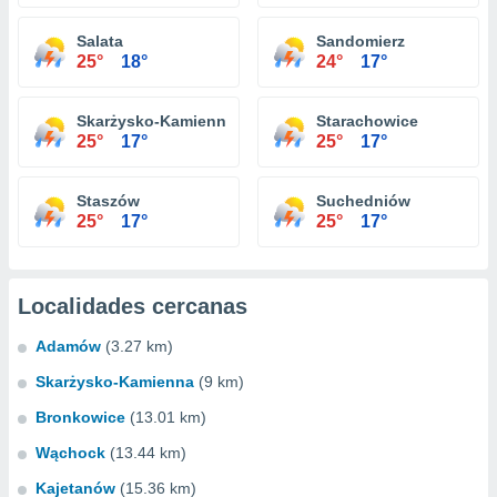
Salata
Sandomierz
25°
18°
24°
17°
Skarżysko-Kamienna
Starachowice
25°
17°
25°
17°
Staszów
Suchedniów
25°
17°
25°
17°
Localidades cercanas
Adamów
(3.27 km)
Skarżysko-Kamienna
(9 km)
Bronkowice
(13.01 km)
Wąchock
(13.44 km)
Kajetanów
(15.36 km)