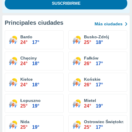
Principales ciudades
Más ciudades
Bardo
Busko-Zdrój
24°
17°
25°
18°
Chęciny
Fałków
24°
18°
26°
17°
Kielce
Końskie
24°
18°
26°
17°
Łopuszno
Mietel
25°
19°
24°
19°
Nida
Ostrowiec Świętokrzysk
25°
19°
25°
17°