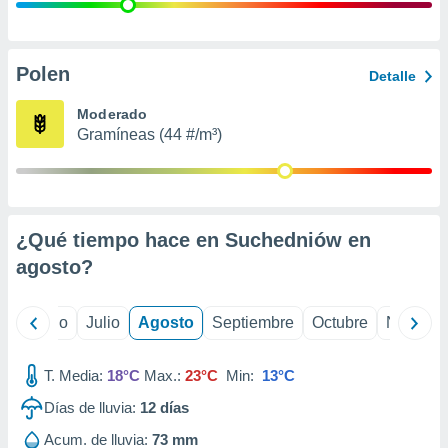
ados con el
 seleccionar
o.
calización
Polen
Detalle
precisa e
ión mediante
Moderado
Gramíneas (44 #/m³)
, publicidad
dos,
 publicidad
,
¿Qué tiempo hace en Suchedniów en
ón de
 desarrollo
agosto
?
s.
tros 1199
yo
Junio
Julio
Agosto
Septiembre
Octubre
Noviemb
ios
T. Media:
18°C
Max.:
23°C
Min:
13°C
Días de lluvia:
12
días
Acum. de lluvia:
73 mm