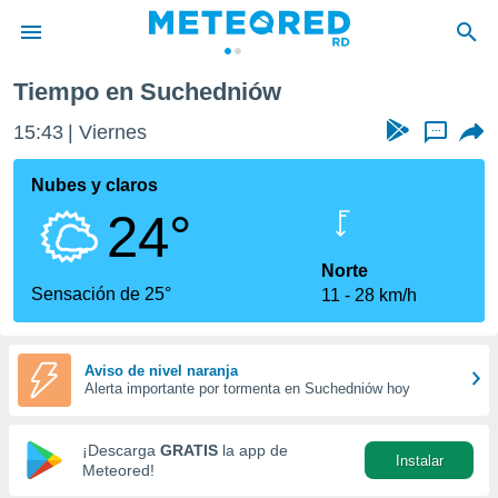
Tiempo en Suchedniów
privacidad
15:43
Viernes
...
o de
o) ha sido
Nubes y claros
or
24°
es para
ue la
 que se
Norte
e calidad.
Sensación de 25°
11
28 km/h
eder a este
ediante las
opciones:
Aviso de nivel naranja
Alerta importante por tormenta en Suchedniów hoy
ookies y
e forma
¡Descarga
GRATIS
la app de
Instalar
d digital
Meteored!
ada, basada