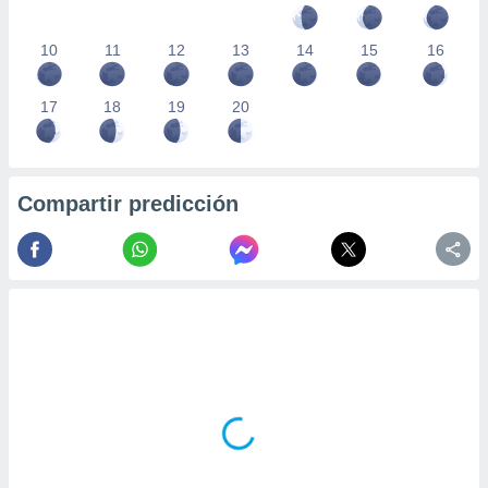
10
11
12
13
14
15
16
17
18
19
20
Compartir predicción