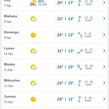
90%
ublicidad y
13
-
32
25°
/
17°
11 mm
km/h
7 Ago
do en
 mismo.
Mañana
12
-
31
23°
/
14°
sultar más
km/h
8 Ago
 en nuestra
 Cookies
y
Domingo
8
-
22
ualquier
24°
/
12°
km/h
9 Ago
ento
 botón
Lunes
11
-
27
31°
/
13°
ación de
km/h
10 Ago
kies
 disponible
Martes
16
-
40
e nuestra
24°
/
15°
km/h
11 Ago
.
Miércoles
IVAMENTE,
12
-
31
23°
/
10°
km/h
12 Ago
as
Jueves
9
-
29
24°
/
11°
 a cookies
km/h
13 Ago
 no aceptar