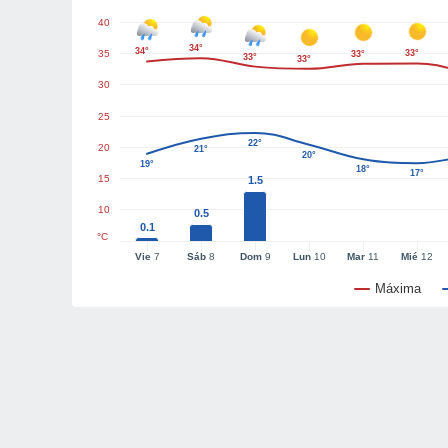
40
34°
34°
35
33°
33°
33°
33°
30
25
22°
20
21°
20°
19°
18°
17°
15
1.5
10
0.5
0.1
°C
Vie
7
Sáb
8
Dom
9
Lun
10
Mar
11
Mié
12
Máxima