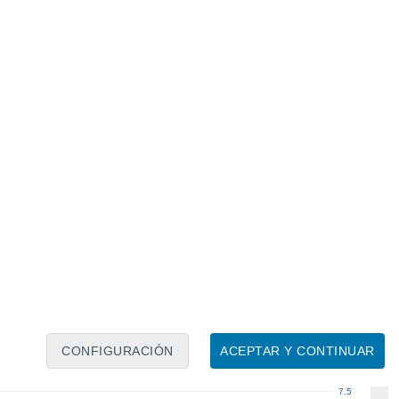
Calendario lunar
Lun
Mar
Mié
Jue
Vie
Sáb
Dom
7
8
9
10
11
12
13
14
15
16
17
18
19
20
CONFIGURACIÓN
ACEPTAR Y CONTINUAR
7.5