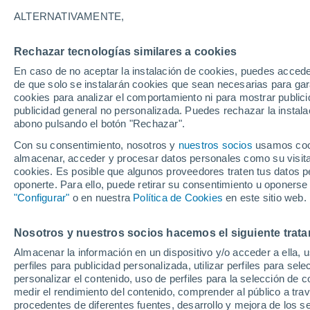
33°
ALTERNATIVAMENTE,
Rechazar tecnologías similares a cookies
UV
7 Alto
En caso de no aceptar la instalación de cookies, puedes accede
Sensación de 32°
FPS
15-25
de que solo se instalarán cookies que sean necesarias para garan
cookies para analizar el comportamiento ni para mostrar publici
publicidad general no personalizada. Puedes rechazar la instala
abono pulsando el botón "Rechazar".
Tiempo 1 - 7 días
Mapa de nubosidad
Satélites
M
Con su consentimiento, nosotros y
nuestros socios
usamos cooki
almacenar, acceder y procesar datos personales como su visita e
cookies. Es posible que algunos proveedores traten tus datos pe
oponerte. Para ello, puede retirar su consentimiento u oponerse
Mañana
Domingo
Hoy
"Configurar"
o en nuestra
Política de Cookies
en este sitio web.
8 Ago
9 Ago
7 Ago
Nosotros y nuestros socios hacemos el siguiente trata
Almacenar la información en un dispositivo y/o acceder a ella, 
60%
70%
40%
perfiles para publicidad personalizada, utilizar perfiles para sele
0.5 mm
1.5 mm
0.1 mm
personalizar el contenido, uso de perfiles para la selección de c
34°
/
21°
33°
/
22°
34°
/
19°
medir el rendimiento del contenido, comprender al público a tra
procedentes de diferentes fuentes, desarrollo y mejora de los se