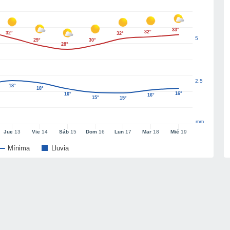
33°
32°
32°
32°
5
29°
30°
28°
2.5
18°
18°
16°
16°
16°
15°
15°
mm
Jue
13
Vie
14
Sáb
15
Dom
16
Lun
17
Mar
18
Mié
19
Mínima
Lluvia