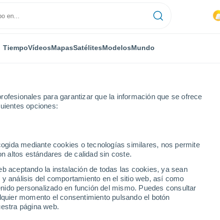
Tiempo
Vídeos
Mapas
Satélites
Modelos
Mundo
rofesionales para garantizar que la información que se ofrece
guientes opciones:
ecogida mediante cookies o tecnologías similares, nos permite
on altos estándares de calidad sin coste.
eb aceptando la instalación de todas las cookies, ya sean
 y análisis del comportamiento en el sitio web, así como
...
ntenido personalizado en función del mismo. Puedes consultar
alquier momento el consentimiento pulsando el botón
Por hora
uestra página web.
Intervalos nubosos en las
próximas horas