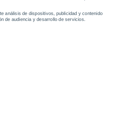
-
37
km/h
13
-
29
km/h
15
-
37
km/h
22
-
53
km/h
e análisis de dispositivos, publicidad y contenido
n de audiencia y desarrollo de servicios.
to
Norte
7 Alto
6
-
22 km/h
FPS:
15-25
Noreste
5 Medio
6
-
21 km/h
FPS:
6-10
Noreste
3 Medio
7
-
20 km/h
FPS:
6-10
Noreste
1 Bajo
6
-
19 km/h
FPS:
no
Norte
0 Bajo
4
-
15 km/h
FPS:
no