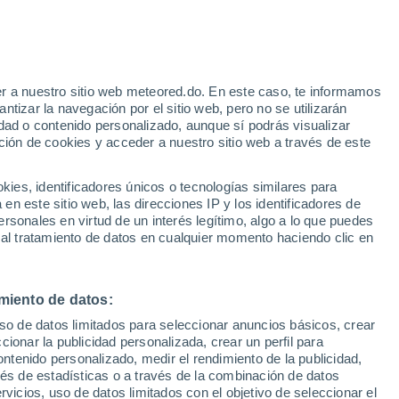
Aviso de nivel amarillo
Alerta moderada por bajas
temperaturas en Svilengrad hoy
r a nuestro sitio web meteored.do. En este caso, te informamos
tizar la navegación por el sitio web, pero no se utilizarán
dad o contenido personalizado, aunque sí podrás visualizar
ción de cookies y acceder a nuestro sitio web a través de este
odelos
es, identificadores únicos o tecnologías similares para
n este sitio web, las direcciones IP y los identificadores de
rsonales en virtud de un interés legítimo, algo a lo que puedes
 al tratamiento de datos en cualquier momento haciendo clic en
Lunes
Martes
Miércoles
Jueves
10 Ago
11 Ago
12 Ago
13 Ago
miento de datos:
uso de datos limitados para seleccionar anuncios básicos, crear
ccionar la publicidad personalizada, crear un perfil para
ontenido personalizado, medir el rendimiento de la publicidad,
33°
/
20°
33°
/
18°
33°
/
17°
32°
/
18°
vés de estadísticas o a través de la combinación de datos
rvicios, uso de datos limitados con el objetivo de seleccionar el