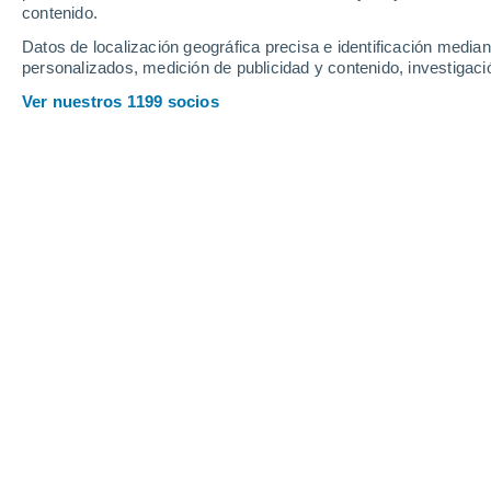
contenido.
12
-
30
km/h
15
-
36
km/h
15
11
-
30
km/h
Datos de localización geográfica precisa e identificación mediant
personalizados, medición de publicidad y contenido, investigació
Tiempo en Svilengrad hoy
, 7 de agos
Ver nuestros 1199 socios
Nubes y claros
33°
15:00
Sensación T.
32°
Nubes y claros
33°
16:00
Sensación T.
32°
Nubes y claros
33°
17:00
Sensación T.
32°
Nubes y claros
32°
18:00
Sensación T.
31°
Nubes y claros
32°
19:00
Sensación T.
32°