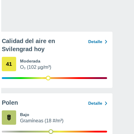
Calidad del aire en
Detalle
Svilengrad hoy
Moderada
41
O₃ (102 µg/m³)
Polen
Detalle
Bajo
Gramíneas (18 #/m³)