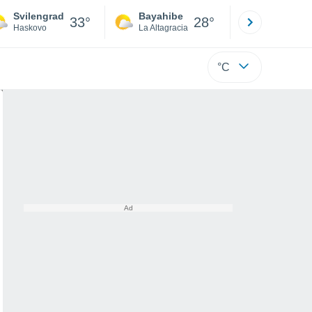
Svilengrad
Bayahibe
Punta Ca
33°
28°
Haskovo
La Altagracia
La Altagraci
°C