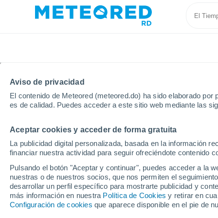
Aviso de privacidad
El contenido de Meteored (meteored.do) ha sido elaborado por p
es de calidad. Puedes acceder a este sitio web mediante las si
Aceptar cookies y acceder de forma gratuita
Inicio
Bulgaria
Provincia de Haskovo
Svilengrad
La publicidad digital personalizada, basada en la información r
financiar nuestra actividad para seguir ofreciéndote contenido c
Tiempo en Svilengrad
Pulsando el botón "Aceptar y continuar", puedes acceder a la w
nuestras o de nuestros socios, que nos permiten el seguimiento
14:55
Viernes
desarrollar un perfil específico para mostrarte publicidad y co
más información en nuestra
Política de Cookies
y retirar en cu
Configuración de cookies
que aparece disponible en el pie de n
Nubes y claros