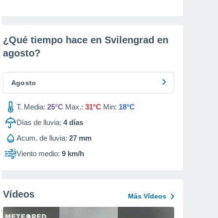
¿Qué tiempo hace en Svilengrad en
agosto
?
Agosto
T. Media:
25°C
Max.:
31°C
Min:
18°C
Días de lluvia:
4
días
Acum. de lluvia:
27 mm
Viento medio:
9 km/h
Vídeos
Más Vídeos