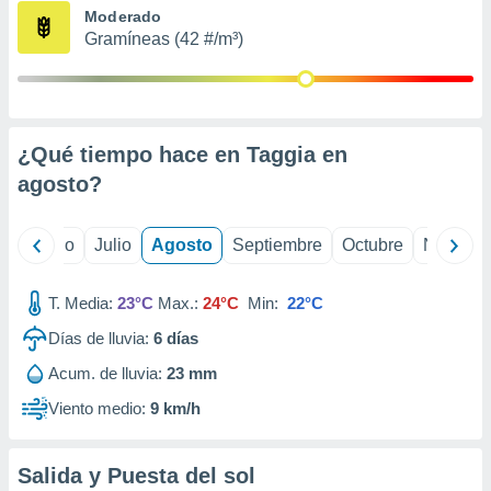
ados con el
Moderado
 seleccionar
Gramíneas (42 #/m³)
o.
calización
precisa e
ión mediante
¿Qué tiempo hace en Taggia en
, publicidad
agosto
?
dos,
 publicidad
,
yo
Junio
Julio
Agosto
Septiembre
Octubre
Noviemb
ón de
 desarrollo
T. Media:
23°C
Max.:
24°C
Min:
22°C
s.
Días de lluvia:
6
días
tros 1199
ios
Acum. de lluvia:
23 mm
Viento medio:
9 km/h
Salida y Puesta del sol