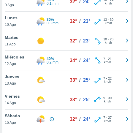
32°
/
24°
ublicidad y
0.1 mm
km/h
9 Ago
do en
Lunes
 mismo.
30%
13
-
30
32°
/
23°
0.3 mm
km/h
sultar más
10 Ago
 en nuestra
 Cookies
y
Martes
10
-
26
32°
/
23°
ualquier
km/h
11 Ago
ento
Miércoles
 botón
40%
7
-
21
34°
/
24°
0.2 mm
km/h
12 Ago
ación de
kies
 disponible
Jueves
7
-
22
33°
/
25°
e nuestra
km/h
13 Ago
.
Viernes
IVAMENTE,
9
-
30
33°
/
25°
km/h
14 Ago
as
Sábado
7
-
27
32°
/
24°
 a cookies
km/h
15 Ago
 no aceptar