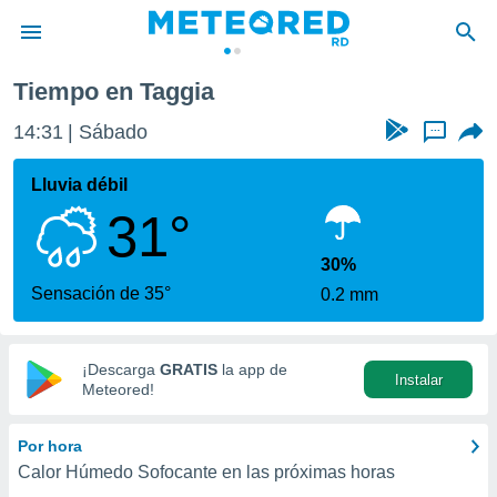
Tiempo en Taggia
privacidad
14:31
Sábado
...
o de
o) ha sido
Lluvia débil
or
31°
es para
ue la
 que se
30%
e calidad.
Sensación de 35°
0.2 mm
eder a este
ediante las
opciones:
¡Descarga
GRATIS
la app de
Instalar
ookies y
Meteored!
e forma
Por hora
d digital
Calor Húmedo Sofocante en las próximas horas
ada, basada