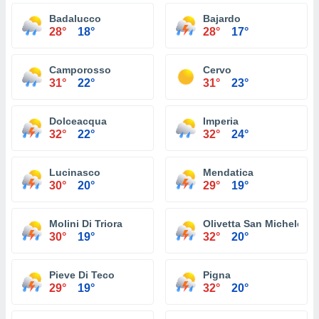
Badalucco
Bajardo
28°
18°
28°
17°
Camporosso
Cervo
31°
22°
31°
23°
Dolceacqua
Imperia
32°
22°
32°
24°
Lucinasco
Mendatica
30°
20°
29°
19°
Molini Di Triora
Olivetta San Michele
30°
19°
32°
20°
Pieve Di Teco
Pigna
29°
19°
32°
20°