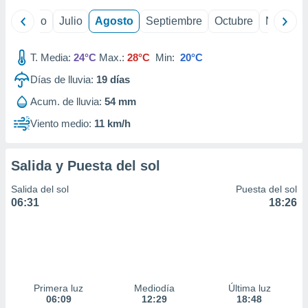
ados con el
 seleccionar
yo
Junio
Julio
Agosto
Septiembre
Octubre
Noviemb
o.
calización
T. Media:
24°C
Max.:
28°C
Min:
20°C
precisa e
ión mediante
Días de lluvia:
19
días
, publicidad
Acum. de lluvia:
54 mm
Viento medio:
11 km/h
dos,
 publicidad
,
Salida y Puesta del sol
ón de
 desarrollo
Salida del sol
Puesta del sol
s.
06:31
18:26
tros 1199
ios
Primera luz
Mediodía
Última luz
06:09
12:29
18:48