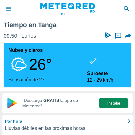
Tiempo en Tanga
privacidad
09:50
Lunes
...
o de
o) ha sido
Nubes y claros
or
26°
es para
ue la
 que se
Suroeste
e calidad.
Sensación de 27°
12
29 km/h
eder a este
ediante las
opciones:
¡Descarga
GRATIS
la app de
Instalar
ookies y
Meteored!
e forma
Por hora
d digital
Lluvias débiles en las próximas horas
ada, basada