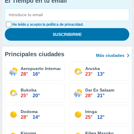
El Tiempo en tu email
He leído y acepto la política de privacidad.
Principales ciudades
Más ciudades
Aeropuerto Internacional del Kilimanjaro
Arusha
28°
16°
23°
13°
Bukoba
Dar Es Salaam
25°
20°
28°
21°
Dodoma
Iringa
28°
14°
25°
12°
Kigoma
Kilwa Masoko