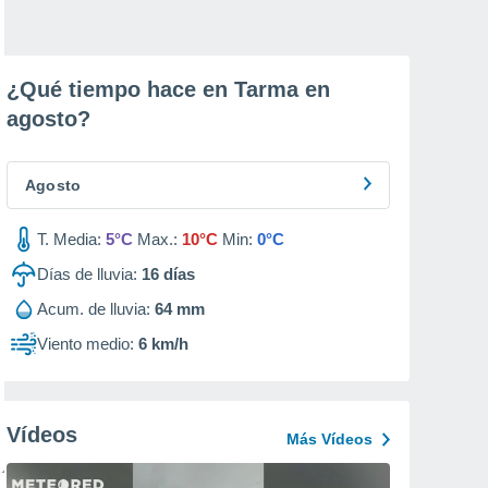
¿Qué tiempo hace en Tarma en
agosto
?
Agosto
T. Media:
5°C
Max.:
10°C
Min:
0°C
Días de lluvia:
16
días
Acum. de lluvia:
64 mm
Viento medio:
6 km/h
Vídeos
Más Vídeos