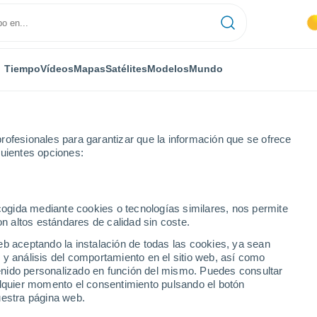
Tiempo
Vídeos
Mapas
Satélites
Modelos
Mundo
rofesionales para garantizar que la información que se ofrece
guientes opciones:
ecogida mediante cookies o tecnologías similares, nos permite
on altos estándares de calidad sin coste.
eb aceptando la instalación de todas las cookies, ya sean
 y análisis del comportamiento en el sitio web, así como
...
ntenido personalizado en función del mismo. Puedes consultar
alquier momento el consentimiento pulsando el botón
Por hora
uestra página web.
Cielos despejados en las
próximas horas