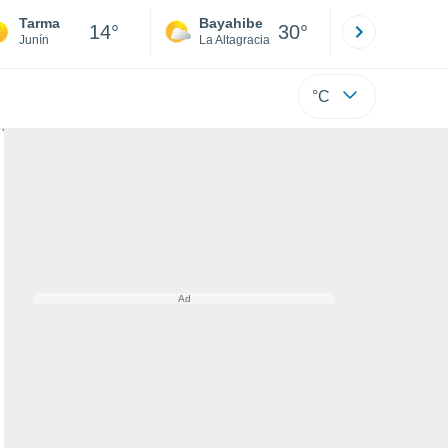
Tarma
Bayahibe
Punta Ca
14°
30°
Junín
La Altagracia
La Altagraci
°C