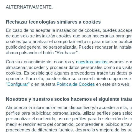
14°
ALTERNATIVAMENTE,
Rechazar tecnologías similares a cookies
UV
4 Medi
En caso de no aceptar la instalación de cookies, puedes accede
Sensación de 14°
FPS
6-10
de que solo se instalarán cookies que sean necesarias para garan
cookies para analizar el comportamiento ni para mostrar publici
publicidad general no personalizada. Puedes rechazar la instala
abono pulsando el botón "Rechazar".
Tiempo 1 - 7 días
Mapa de temperatura
Satélites
Con su consentimiento, nosotros y
nuestros socios
usamos cooki
almacenar, acceder y procesar datos personales como su visita e
cookies. Es posible que algunos proveedores traten tus datos pe
oponerte. Para ello, puede retirar su consentimiento u oponerse
Mañana
Domingo
Hoy
"Configurar"
o en nuestra
Política de Cookies
en este sitio web.
8 Ago
9 Ago
7 Ago
Nosotros y nuestros socios hacemos el siguiente trata
Almacenar la información en un dispositivo y/o acceder a ella, 
90%
perfiles para publicidad personalizada, utilizar perfiles para sele
3.3 mm
personalizar el contenido, uso de perfiles para la selección de c
20°
/
3°
17°
/
5°
21°
/
4°
medir el rendimiento del contenido, comprender al público a tra
procedentes de diferentes fuentes, desarrollo y mejora de los se