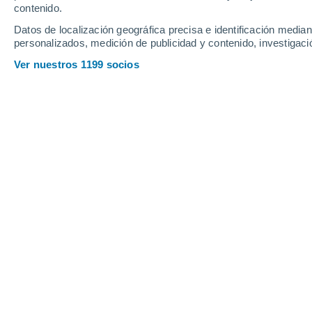
contenido.
15
-
44
km/h
14
-
44
km/h
14
16
-
46
km/h
Datos de localización geográfica precisa e identificación mediant
personalizados, medición de publicidad y contenido, investigació
Tiempo en Tarma hoy
, 7 de agosto
Ver nuestros 1199 socios
Soleado
14°
09:00
Sensación T.
14°
Soleado
17°
10:00
Sensación T.
17°
Soleado
19°
11:00
Sensación T.
19°
Soleado
20°
12:00
Sensación T.
20°
Soleado
20°
14:00
Sensación T.
20°