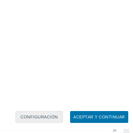
Calendario lunar
Lun
Mar
Mié
Jue
Vie
Sáb
Dom
7
8
9
10
11
12
13
14
15
16
17
18
19
20
CONFIGURACIÓN
ACEPTAR Y CONTINUAR
20