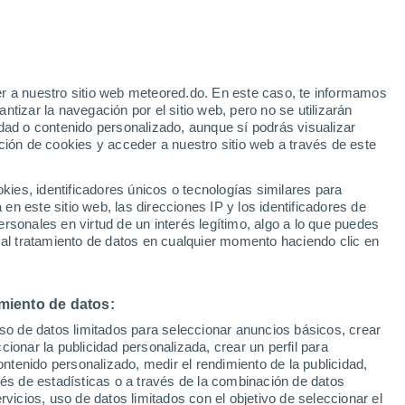
o
r a nuestro sitio web meteored.do. En este caso, te informamos
tizar la navegación por el sitio web, pero no se utilizarán
dad o contenido personalizado, aunque sí podrás visualizar
ción de cookies y acceder a nuestro sitio web a través de este
Modelos
es, identificadores únicos o tecnologías similares para
n este sitio web, las direcciones IP y los identificadores de
rsonales en virtud de un interés legítimo, algo a lo que puedes
 al tratamiento de datos en cualquier momento haciendo clic en
Lunes
Martes
Miércoles
Jueves
10 Ago
11 Ago
12 Ago
13 Ago
miento de datos:
uso de datos limitados para seleccionar anuncios básicos, crear
90%
80%
ccionar la publicidad personalizada, crear un perfil para
2.6 mm
1.6 mm
ontenido personalizado, medir el rendimiento de la publicidad,
13°
/
7°
14°
/
6°
19°
/
3°
20°
/
3°
vés de estadísticas o a través de la combinación de datos
rvicios, uso de datos limitados con el objetivo de seleccionar el