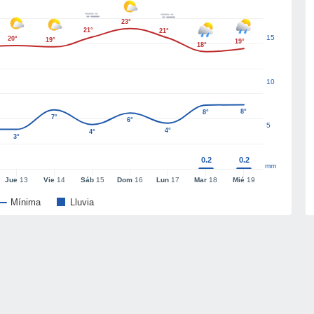
23°
21°
21°
15
20°
19°
19°
18°
10
8°
8°
7°
6°
5
4°
4°
3°
0.2
0.2
mm
Jue
13
Vie
14
Sáb
15
Dom
16
Lun
17
Mar
18
Mié
19
Mínima
Lluvia