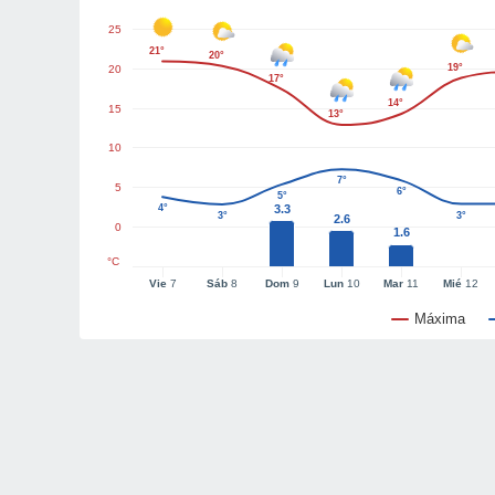
25
21°
20°
19°
20
17°
14°
15
13°
10
7°
5
6°
5°
4°
3.3
3°
3°
2.6
0
1.6
°C
Vie
7
Sáb
8
Dom
9
Lun
10
Mar
11
Mié
12
Máxima