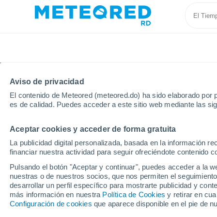
Aviso de privacidad
El contenido de Meteored (meteored.do) ha sido elaborado por p
es de calidad. Puedes acceder a este sitio web mediante las si
Aceptar cookies y acceder de forma gratuita
Inicio
Perú
Departamento de Junín
Tarma
La publicidad digital personalizada, basada en la información r
financiar nuestra actividad para seguir ofreciéndote contenido c
Tiempo en Tarma
Pulsando el botón "Aceptar y continuar", puedes acceder a la w
nuestras o de nuestros socios, que nos permiten el seguimiento
08:41
Viernes
desarrollar un perfil específico para mostrarte publicidad y co
más información en nuestra
Política de Cookies
y retirar en cu
Configuración de cookies
que aparece disponible en el pie de n
Soleado