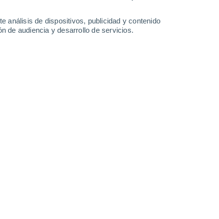
-
47
km/h
13
-
45
km/h
13
-
42
km/h
12
-
46
km/h
e análisis de dispositivos, publicidad y contenido
n de audiencia y desarrollo de servicios.
Noroeste
4 Medio
2
-
16 km/h
FPS:
6-10
Norte
8 ¡Muy Alto!
5
-
22 km/h
FPS:
25-50
Norte
11+ ¡Extremo!
7
-
27 km/h
FPS:
50+
Norte
11+ ¡Extremo!
10
-
33 km/h
FPS:
50+
Norte
9 ¡Muy Alto!
15
-
44 km/h
FPS:
25-50