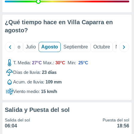
ados con el
 seleccionar
o.
calización
¿Qué tiempo hace en Villa Caparra en
precisa e
agosto
?
ión mediante
, publicidad
yo
Junio
Julio
Agosto
Septiembre
Octubre
Noviemb
dos,
 publicidad
T. Media:
27°C
Max.:
30°C
Min:
25°C
,
Días de lluvia:
23
días
ón de
 desarrollo
Acum. de lluvia:
109 mm
s.
Viento medio:
15 km/h
tros 1199
ios
Salida y Puesta del sol
Salida del sol
Puesta del sol
06:04
18:56