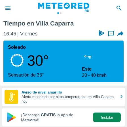
Tiempo en Villa Caparra
privacidad
16:45
Viernes
...
o de
o) ha sido
Soleado
or
30°
es para
ue la
 que se
Este
e calidad.
Sensación de 33°
20
40 km/h
eder a este
ediante las
opciones:
Aviso de nivel amarillo
Alerta moderada por altas temperaturas en Villa Caparra
ookies y
hoy
e forma
¡Descarga
GRATIS
la app de
Instalar
d digital
Meteored!
ada, basada