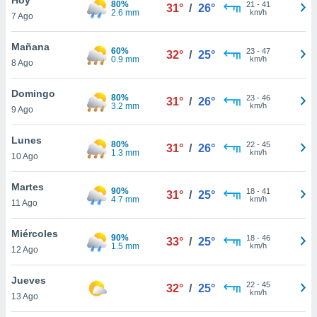
80%
ublicidad y
21
-
41
31°
/
26°
2.6 mm
km/h
7 Ago
do en
 mismo.
Mañana
60%
23
-
47
32°
/
25°
sultar más
0.9 mm
km/h
8 Ago
 en nuestra
 Cookies
y
Domingo
80%
23
-
46
ualquier
31°
/
26°
3.2 mm
km/h
9 Ago
ento
 botón
Lunes
80%
22
-
45
31°
/
26°
ación de
1.3 mm
km/h
10 Ago
kies
 disponible
Martes
90%
18
-
41
e nuestra
31°
/
25°
4.7 mm
km/h
11 Ago
.
Miércoles
IVAMENTE,
90%
18
-
46
33°
/
25°
1.5 mm
km/h
12 Ago
as
Jueves
22
-
45
32°
/
25°
 a cookies
km/h
13 Ago
 no aceptar