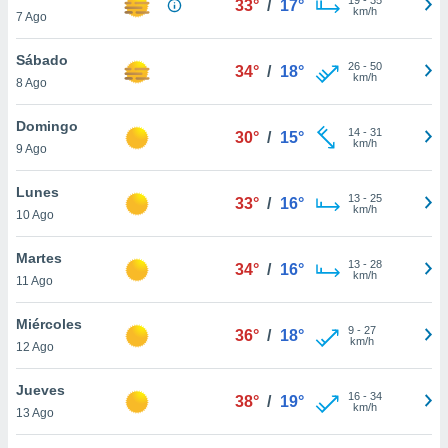
33°
/
17°
ublicidad y
km/h
7 Ago
do en
Sábado
 mismo.
26
-
50
34°
/
18°
km/h
sultar más
8 Ago
 en nuestra
 Cookies
y
Domingo
14
-
31
30°
/
15°
ualquier
km/h
9 Ago
ento
Lunes
 botón
13
-
25
33°
/
16°
km/h
10 Ago
ación de
kies
 disponible
Martes
13
-
28
34°
/
16°
e nuestra
km/h
11 Ago
.
Miércoles
IVAMENTE,
9
-
27
36°
/
18°
km/h
12 Ago
as
Jueves
16
-
34
38°
/
19°
 a cookies
km/h
13 Ago
 no aceptar