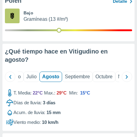
Polen
ados con el
Detalle
 seleccionar
o.
Bajo
Gramíneas (13 #/m³)
calización
precisa e
ión mediante
, publicidad
¿Qué tiempo hace en Vitigudino en
dos,
agosto
?
 publicidad
,
ón de
yo
Junio
Julio
Agosto
Septiembre
Octubre
Noviemb
 desarrollo
s.
T. Media:
22°C
Max.:
29°C
Min:
15°C
tros 1199
ios
Días de lluvia:
3
días
Acum. de lluvia:
15 mm
Viento medio:
10 km/h