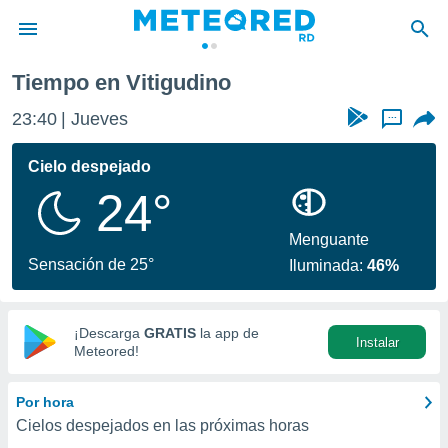
Vitigudino
Tiempo en Vitigudino
privacidad
23:40
Jueves
...
o de
o) ha sido
Cielo despejado
or
24°
es para
ue la
 que se
Menguante
e calidad.
Sensación de 25°
Iluminada:
46%
eder a este
ediante las
opciones:
¡Descarga
GRATIS
la app de
Instalar
ookies y
Meteored!
e forma
Por hora
d digital
Cielos despejados en las próximas horas
ada, basada