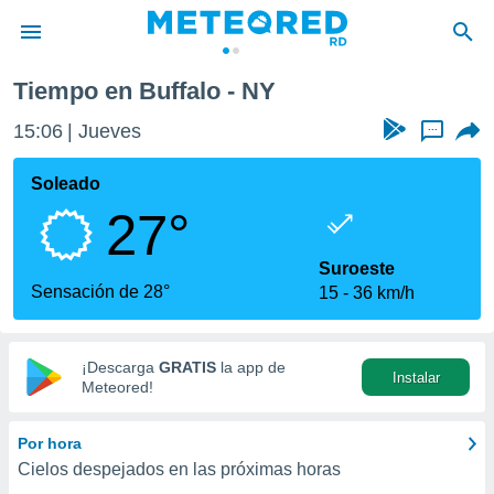
Tiempo en Buffalo - NY
privacidad
15:06
Jueves
...
o de
o) ha sido
Soleado
or
27°
es para
ue la
 que se
Suroeste
e calidad.
Sensación de 28°
15
36 km/h
eder a este
ediante las
opciones:
¡Descarga
GRATIS
la app de
Instalar
ookies y
Meteored!
e forma
Por hora
d digital
Cielos despejados en las próximas horas
ada, basada