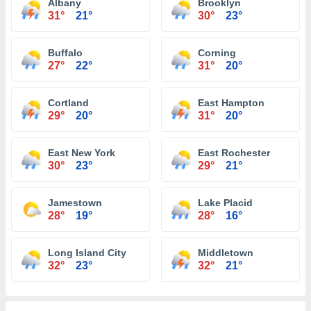
Albany
Brooklyn
31°
21°
30°
23°
Buffalo
Corning
27°
22°
31°
20°
Cortland
East Hampton
29°
20°
31°
20°
East New York
East Rochester
30°
23°
29°
21°
Jamestown
Lake Placid
28°
19°
28°
16°
Long Island City
Middletown
32°
23°
32°
21°