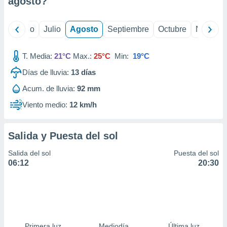
agosto
?
ados con el
 seleccionar
o.
yo
Junio
Julio
Agosto
Septiembre
Octubre
Noviemb
calización
precisa e
ión mediante
T. Media:
21°C
Max.:
25°C
Min:
19°C
Días de lluvia:
13
días
, publicidad
Acum. de lluvia:
92 mm
dos,
 publicidad
Viento medio:
12 km/h
,
ón de
 desarrollo
Salida y Puesta del sol
s.
Salida del sol
Puesta del sol
tros 1199
06:12
20:30
ios
Primera luz
Mediodía
Última luz